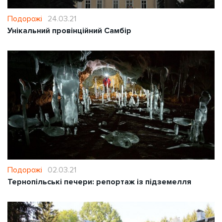
Подорожі
24.03.21
Унікальний провінційний Самбір
Подорожі
02.03.21
Тернопільські печери: репортаж із підземелля