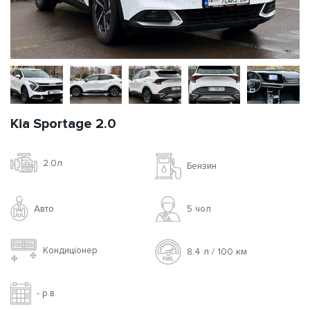
Kia Sportage 2.0
2.0л
Бензин
Авто
5 чoл
Кондиціонер
8.4 л / 100 км
- р.в.