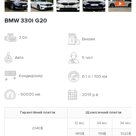
BMW 330i G20
2.0л
Бензин
Авто
5 чoл
Кондиціонер
6.1 л / 100 км
- 90000 км.
- 2019 р.в.
Гарантійний платіж
Щомісячний платіж
12 міс.
24 міс.
36 міс.
2040$
1419$
1114$
1020$