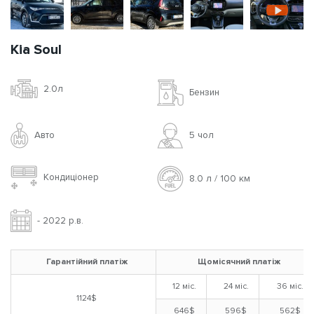
Kia Soul
2.0л
Бензин
Авто
5 чoл
Кондиціонер
8.0 л / 100 км
- 2022 р.в.
Гарантійний платіж
Щомісячний платіж
12 міс.
24 міс.
36 міс.
1124$
646$
596$
562$