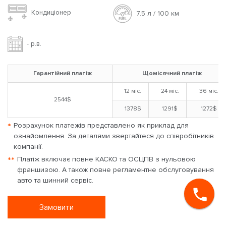
Кондиціонер
7.5 л / 100 км
- р.в.
Гарантійний платіж
Щомісячний платіж
12 міс.
24 міс.
36 міс.
2544$
1378$
1291$
1272$
*
Розрахунок платежів представлено як приклад для
ознайомлення. За деталями звертайтеся до співробітників
компанії.
**
Платіж включає повне КАСКО та ОСЦПВ з нульовою
франшизою. А також повне регламентне обслуговування
авто та шинний сервіс.
Замовити