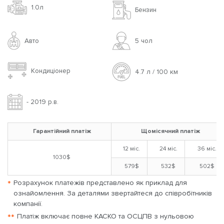
1.0л
Бензин
Авто
5 чoл
Кондиціонер
4.7 л / 100 км
- 2019 р.в.
Гарантійний платіж
Щомісячний платіж
12 міс.
24 міс.
36 міс.
1030$
579$
532$
502$
*
Розрахунок платежів представлено як приклад для
ознайомлення. За деталями звертайтеся до співробітників
компанії.
**
Платіж включає повне КАСКО та ОСЦПВ з нульовою