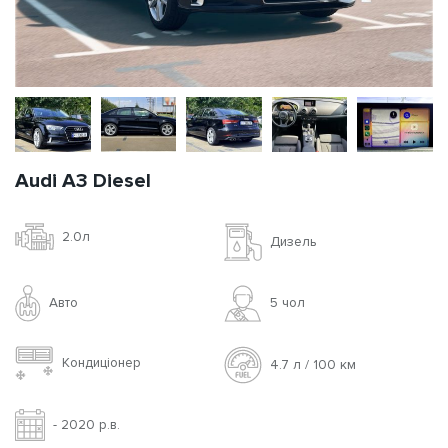
Audi A3 Diesel
2.0л
Дизель
Авто
5 чoл
Кондиціонер
4.7 л / 100 км
- 2020 р.в.