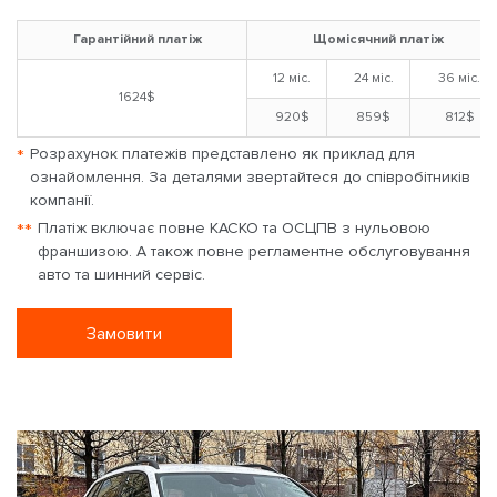
Гарантійний платіж
Щомісячний платіж
12 міс.
24 міс.
36 міс.
1624$
920$
859$
812$
*
Розрахунок платежів представлено як приклад для
ознайомлення. За деталями звертайтеся до співробітників
компанії.
**
Платіж включає повне КАСКО та ОСЦПВ з нульовою
франшизою. А також повне регламентне обслуговування
авто та шинний сервіс.
Замовити