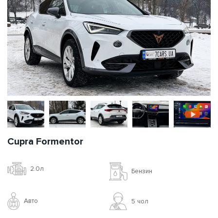
Cupra Formentor
2.0л
Бензин
Авто
5 чoл