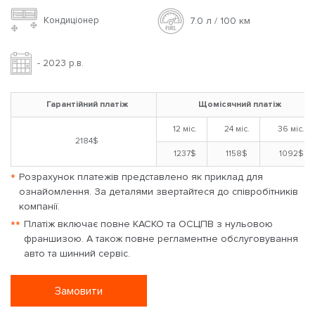
Кондиціонер
7.0 л / 100 км
- 2023 р.в.
Гарантійний платіж
Щомісячний платіж
12 міс.
24 міс.
36 міс.
2184$
1237$
1158$
1092$
*
Розрахунок платежів представлено як приклад для
ознайомлення. За деталями звертайтеся до співробітників
компанії.
**
Платіж включає повне КАСКО та ОСЦПВ з нульовою
франшизою. А також повне регламентне обслуговування
авто та шинний сервіс.
Замовити