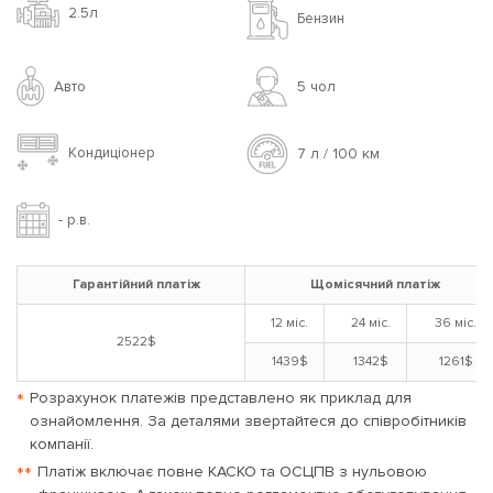
2.5л
Бензин
Авто
5 чoл
Кондиціонер
7 л / 100 км
- р.в.
Гарантійний платіж
Щомісячний платіж
12 міс.
24 міс.
36 міс.
2522$
1439$
1342$
1261$
*
Розрахунок платежів представлено як приклад для
ознайомлення. За деталями звертайтеся до співробітників
компанії.
**
Платіж включає повне КАСКО та ОСЦПВ з нульовою