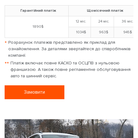
Гарантійний платіж
Щомісячний платіж
12 міс.
24 міс.
36 міс.
1890$
1034$
963$
945$
*
Розрахунок платежів представлено як приклад для
ознайомлення. За деталями звертайтеся до співробітників
компанії.
**
Платіж включає повне КАСКО та ОСЦПВ з нульовою
франшизою. А також повне регламентне обслуговування
авто та шинний сервіс.
Замовити