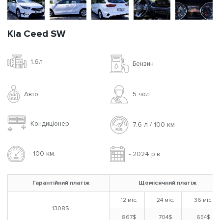
Kia Ceed SW
1.6л
Бензин
Авто
5 чoл
Кондиціонер
7.6 л / 100 км
- 100 км.
- 2024 р.в.
Гарантійний платіж
Щомісячний платіж
12 міс.
24 міс.
36 міс.
1308$
867$
704$
654$