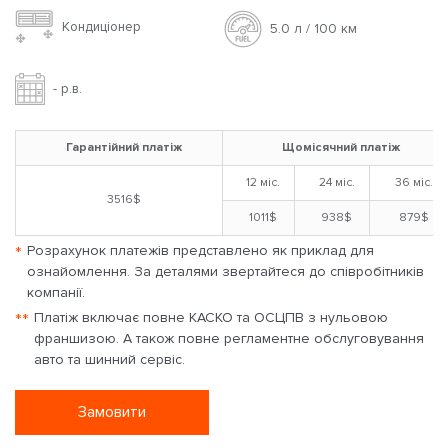
Кондиціонер
5.0 л / 100 км
- р.в.
Гарантійний платіж
Щомісячний платіж
12 міс.
24 міс.
36 міс.
3516$
1011$
938$
879$
*
Розрахунок платежів представлено як приклад для
ознайомлення. За деталями звертайтеся до співробітників
компанії.
**
Платіж включає повне КАСКО та ОСЦПВ з нульовою
франшизою. А також повне регламентне обслуговування
авто та шинний сервіс.
Замовити