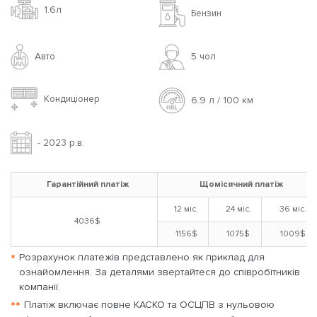
1.6л
Бензин
Авто
5 чoл
Кондиціонер
6.9 л / 100 км
- 2023 р.в.
Гарантійний платіж
Щомісячний платіж
12 міс.
24 міс.
36 міс.
4036$
1156$
1075$
1009$
*
Розрахунок платежів представлено як приклад для
ознайомлення. За деталями звертайтеся до співробітників
компанії.
**
Платіж включає повне КАСКО та ОСЦПВ з нульовою