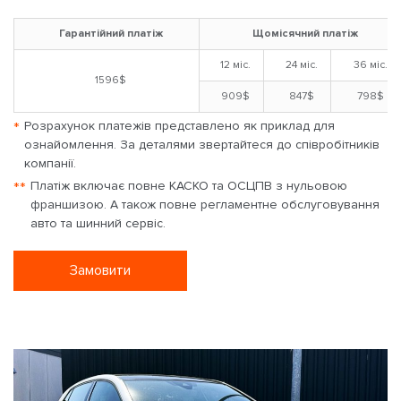
Гарантійний платіж
Щомісячний платіж
12 міс.
24 міс.
36 міс.
1596$
909$
847$
798$
*
Розрахунок платежів представлено як приклад для
ознайомлення. За деталями звертайтеся до співробітників
компанії.
**
Платіж включає повне КАСКО та ОСЦПВ з нульовою
франшизою. А також повне регламентне обслуговування
авто та шинний сервіс.
Замовити