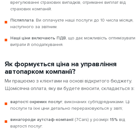
врегулюванні страхових випадків, отриманні виплат від
страхових компаній.
Післяплата
. Ви оплачуєте наші послуги до 10 числа місяця,
наступного за звітним.
Наші ціни включають ПДВ
, що дає можливість оптимізувати
витрати й оподаткування.
Як формується ціна на управління
автопарком компанії?
Ми працюємо з клієнтами на основі відкритого бюджету.
Щомісячна оплата, яку ви будете вносити, складається з:
вартості окремих послуг
, виконаних субпідрядниками. Ці
послуги та їхні ціни детально перераховуються у звіті;
винагороди аутстаф-компанії
(7Cars) у розмірі
15%
від
вартості послуг.