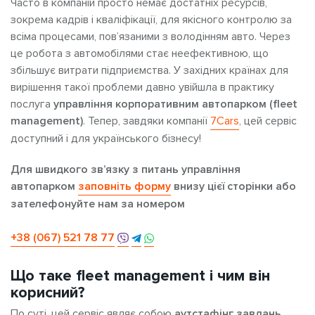
Часто в компаній просто немає достатніх ресурсів,
зокрема кадрів і кваліфікації, для якісного контролю за
всіма процесами, пов’язаними з володінням авто. Через
це робота з автомобілями стає неефективною, що
збільшує витрати підприємства. У західних країнах для
вирішення такої проблеми давно увійшла в практику
послуга
управління корпоративним автопарком (fleet
management)
. Тепер, завдяки компанії
7Cars
, цей сервіс
доступний і для українського бізнесу!
Для швидкого зв’язку з питань управління
автопарком
заповніть форму
внизу цієї сторінки або
зателефонуйте нам за номером
+38 (067) 521 78 77
Що таке fleet management і чим він
корисний?
По суті, цей сервіс являє собою
аутстафінг завдань