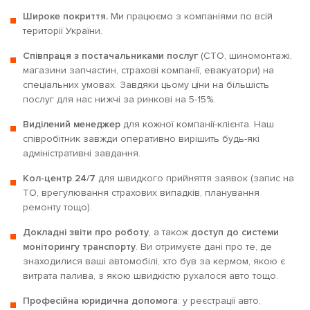
Широке покриття.
Ми працюємо з компаніями по всій
території України.
Співпраця з постачальниками послуг
(СТО, шиномонтажі,
магазини запчастин, страхові компанії, евакуатори) на
спеціальних умовах. Завдяки цьому ціни на більшість
послуг для нас нижчі за ринкові на 5-15%.
Виділений менеджер
для кожної компанії-клієнта. Наш
співробітник завжди оперативно вирішить будь-які
адміністративні завдання.
Кол-центр 24/7
для швидкого прийняття заявок (запис на
ТО, врегулювання страхових випадків, планування
ремонту тощо).
Докладні звіти про роботу
, а також
доступ до системи
моніторингу транспорту
. Ви отримуєте дані про те, де
знаходилися ваші автомобілі, хто був за кермом, якою є
витрата палива, з якою швидкістю рухалося авто тощо.
Професійна юридична допомога
: у реєстрації авто,