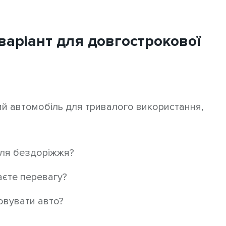
варіант для довгострокової
ий автомобіль для тривалого використання,
для бездоріжжя?
аєте перевагу?
овувати авто?