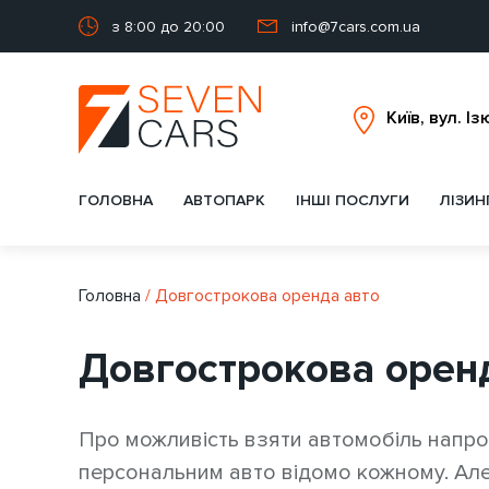
з 8:00 до 20:00
info@7cars.com.ua
ГОЛОВНА
АВТОПАРК
ІНШІ ПОСЛУГИ
ЛІЗИН
Головна
/
Довгострокова оренда авто
Довгострокова орен
Про можливість взяти автомобіль напрок
персональним авто відомо кожному. Але