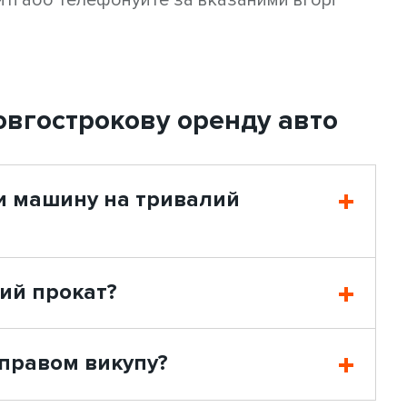
йті або телефонуйте за вказаними вгорі
овгострокову оренду авто
и машину на тривалий
вий прокат?
 правом викупу?