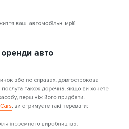
иття ваші автомобільні мрії!
 оренди авто
чинок або по справах, довгострокова
 послуга також доречна, якщо ви хочете
асобу, перш ніж його придбати.
7Cars
, ви отримуєте такі переваги:
біля іноземного виробництва;