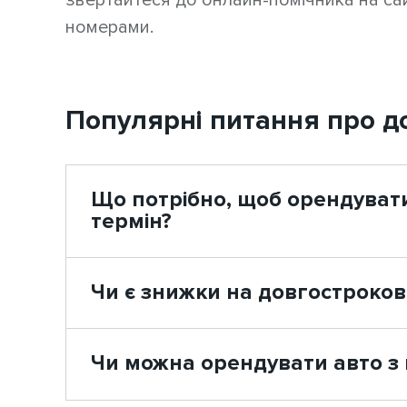
звертайтеся до онлайн-помічника на са
номерами.
Популярні питання про д
Що потрібно, щоб орендуват
термін?
Чи є знижки на довгостроко
Чи можна орендувати авто з