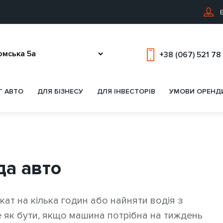
В
+38 (067) 521 78
Г АВТО
ДЛЯ БІЗНЕСУ
ДЛЯ ІНВЕСТОРІВ
УМОВИ ОРЕНД
да авто
ат на кілька годин або найняти водія з
 як бути, якщо машина потрібна на тиждень