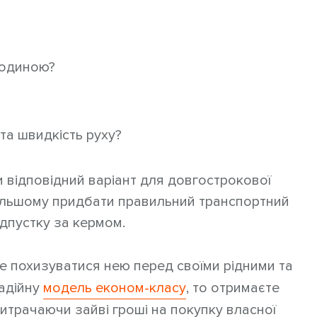
родиною?
та швидкість руху?
и відповідний варіант для довгострокової
дальшому придбати правильний транспортний
дпустку за кермом.
те похизуватися нею перед своїми рідними та
надійну
модель економ-класу
, то отримаєте
витрачаючи зайві гроші на покупку власної