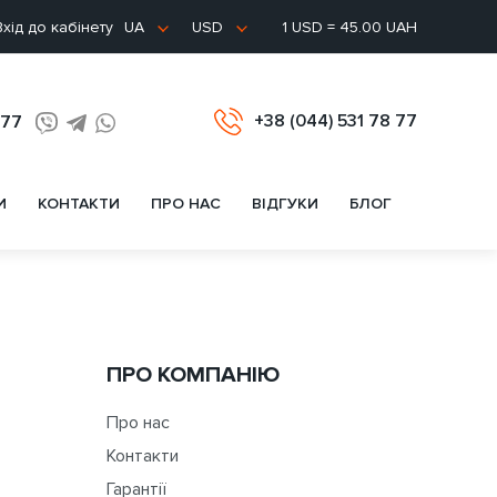
хід до кабінету
1 USD = 45.00 UAH
UA
USD
+38 (044) 531 78 77
 77
И
КОНТАКТИ
ПРО НАС
ВІДГУКИ
БЛОГ
ПРО КОМПАНІЮ
Про нас
Контакти
Гарантії