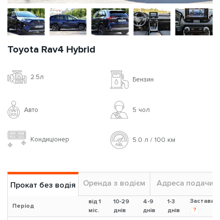
Toyota Rav4 Hybrid
2.5л
Бензин
Авто
5 чoл
Кондиціонер
5.0 л / 100 км
Оренда з водієм
Адреса подачи
Прокат без водія
Застава
від 1
10-29
4-9
1-3
Період
?
міс.
днів
днів
днів