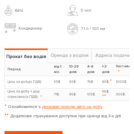
Авто
5 чoл
Кондиціонер
7.1 л / 100 км
Оренда з водієм
Адреса подачи
Прокат без водія
Застава
від 1
10-29
4-9
1-3
Період
?
міс.
днів
днів
днів
*
Ціна за добу(з ПДВ)
55$
65$
75$
85$
1000$
Ціна за добу + дод.
115$
71$
85$
105$
300$
**
страховка (з ПДВ)
?
*
Ознайомитися з
умовами оренди авто на добу
**
Додаткове страхування доступне при оренді від 3-х діб