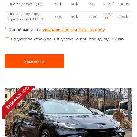
*
Ціна за добу(з ПДВ)
53$
60$
70$
80$
1000$
Ціна за добу + дод.
110$
69$
80$
100$
300$
**
страховка (з ПДВ)
?
*
Ознайомитися з
умовами оренди авто на добу
**
Додаткове страхування доступне при оренді від 3-х діб
Замовити
ЗНИЖКА! 10%