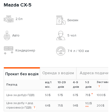
Mazda CX-5
2.0л
Бензин
Авто
5 чoл
Кондиціонер
7.4 л / 100 км
Оренда з водієм
Адреса подачи
Прокат без водія
Застава
від 1
10-29
4-9
1-3
Період
?
міс.
днів
днів
днів
*
Ціна за добу(з ПДВ)
50$
57$
67$
75$
1000$
Ціна за добу + дод.
102$
64$
75$
94$
200$
**
страховка (з ПДВ)
?