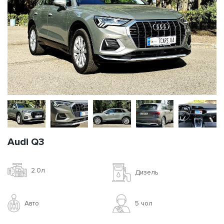
Audi Q3
2.0л
Дизель
Авто
5 чoл