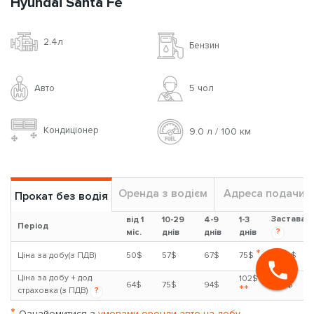
Hyundai Santa Fe
2.4л
Бензин
Авто
5 чoл
Кондиціонер
9.0 л / 100 км
Оренда з водієм
Адреса подачи
Прокат без водія
Застава
від 1
10-29
4-9
1-3
Період
?
міс.
днів
днів
днів
*
Ціна за добу(з ПДВ)
50$
57$
67$
75$
1000$
Ціна за добу + дод.
102$
64$
75$
94$
300$
**
страховка (з ПДВ)
?
*
Ознайомитися з
умовами оренди авто на добу