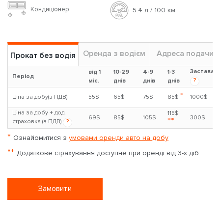
Кондиціонер
5.4 л / 100 км
Оренда з водієм
Адреса подачи
Прокат без водія
Застава
від 1
10-29
4-9
1-3
Період
?
міс.
днів
днів
днів
*
Ціна за добу(з ПДВ)
55$
65$
75$
85$
1000$
Ціна за добу + дод.
115$
69$
85$
105$
300$
**
страховка (з ПДВ)
?
*
Ознайомитися з
умовами оренди авто на добу
**
Додаткове страхування доступне при оренді від 3-х діб
Замовити