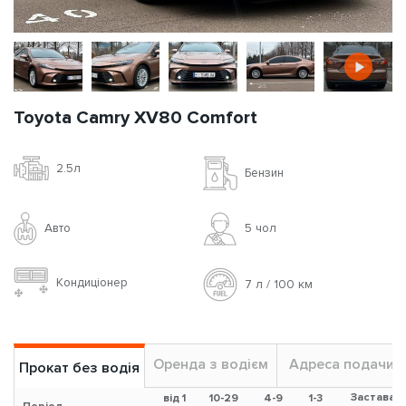
Toyota Camry XV80 Comfort
2.5л
Бензин
Авто
5 чoл
Кондиціонер
7 л / 100 км
Оренда з водієм
Адреса подачи
Прокат без водія
Застава
від 1
10-29
4-9
1-3