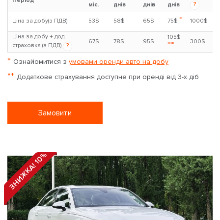
Період
?
міс.
днів
днів
днів
*
Ціна за добу(з ПДВ)
53$
58$
65$
75$
1000$
Ціна за добу + дод.
105$
67$
78$
95$
300$
**
страховка (з ПДВ)
?
*
Ознайомитися з
умовами оренди авто на добу
**
Додаткове страхування доступне при оренді від 3-х діб
Замовити
ЗНИЖКА! 10%