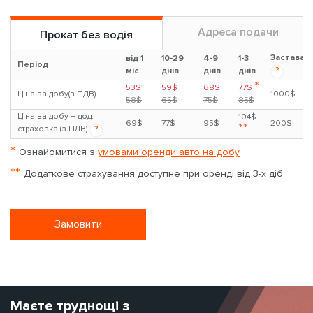
Адреса подачи
Прокат без водія
Застава
від 1
10-29
4-9
1-3
Період
?
міс.
днів
днів
днів
*
53$
59$
68$
77$
Ціна за добу(з ПДВ)
1000$
58$
65$
75$
85$
Ціна за добу + дод.
104$
69$
77$
95$
200$
**
страховка (з ПДВ)
?
*
Ознайомитися з
умовами оренди авто на добу
**
Додаткове страхування доступне при оренді від 3-х діб
Замовити
Маєте труднощі з