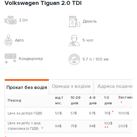
Volkswagen Tiguan 2.0 TDI
2.0л
Дизель
Авто
5 чoл
Кондиціонер
5.7 л / 100 км
Оренда з водієм
Адреса подачи
Прокат без водія
Застава
від 1
10-29
4-9
1-3
Період
?
міс.
днів
днів
днів
*
Ціна за добу(з ПДВ)
50$
57$
67$
75$
1000$
Ціна за добу + дод.
102$
64$
75$
94$
200$
**
страховка (з ПДВ)
?