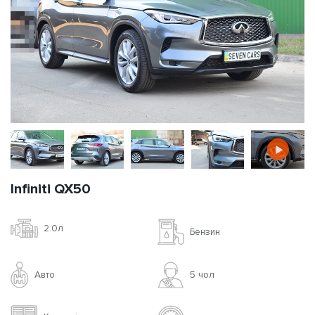
Infiniti QX50
2.0л
Бензин
Авто
5 чoл