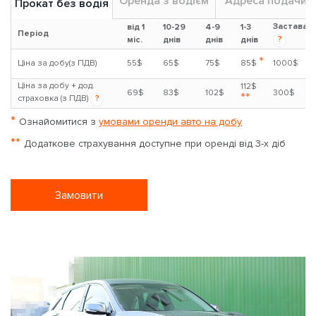
Оренда з водієм
Адреса подачи
Прокат без водія
Застава
від 1
10-29
4-9
1-3
Період
?
міс.
днів
днів
днів
*
Ціна за добу(з ПДВ)
55$
65$
75$
85$
1000$
Ціна за добу + дод.
112$
69$
83$
102$
300$
**
страховка (з ПДВ)
?
*
Ознайомитися з
умовами оренди авто на добу
**
Додаткове страхування доступне при оренді від 3-х діб
Замовити