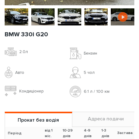
BMW 330i G20
2.0л
Бензин
Авто
5 чoл
Кондиціонер
6.1 л / 100 км
Адреса подачи
Прокат без водія
від 1
10-29
4-9
1-3
Застава
?
Період
міс.
днів
днів
днів