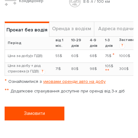
Кондиціонер
8.6 л / 100 км
Оренда з водієм
Адреса подачи
Прокат без водія
Застава
від 1
10-29
4-9
1-3
Період
?
міс.
днів
днів
днів
*
Ціна за добу(з ПДВ)
55$
60$
68$
75$
1000$
Ціна за добу + дод.
105$
71$
80$
98$
300$
**
страховка (з ПДВ)
?
*
Ознайомитися з
умовами оренди авто на добу
**
Додаткове страхування доступне при оренді від 3-х діб
Замовити