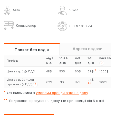
Авто
5 чoл
Кондиціонер
6.0 л / 100 км
Адреса подачи
Прокат без водія
Застава
від 1
10-29
4-9
1-3
Період
?
міс.
днів
днів
днів
*
Ціна за добу(з ПДВ)
48$
53$
60$
69$
1000$
Ціна за добу + дод.
96$
62$
71$
87$
200$
**
страховка (з ПДВ)
?
*
Ознайомитися з
умовами оренди авто на добу
**
Додаткове страхування доступне при оренді від 3-х діб