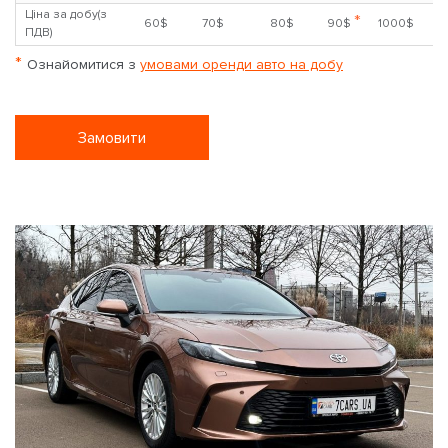
Ціна за добу(з
*
60$
70$
80$
90$
1000$
ПДВ)
*
Ознайомитися з
умовами оренди авто на добу
Замовити