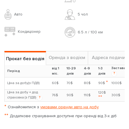
Авто
5 чoл
Кондиціонер
6.5 л / 100 км
Оренда з водієм
Адреса подачи
Прокат без водія
Застава
від 1
10-29
4-9
1-3
Період
?
міс.
днів
днів
днів
*
Ціна за добу(з ПДВ)
60$
70$
80$
90$
1000$
Ціна за добу + дод.
120$
76$
90$
110$
300$
**
страховка (з ПДВ)
?
*
Ознайомитися з
умовами оренди авто на добу
**
Додаткове страхування доступне при оренді від 3-х діб