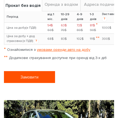
Оренда з водієм
Адреса подачи
Прокат без водія
Застава
від 1
10-29
4-9
1-3
Період
?
міс.
днів
днів
днів
*
54$
63$
72$
81$
Ціна за добу(з ПДВ)
1000$
60$
70$
80$
90$
Ціна за добу + дод.
**
68$
83$
102$
111$
300$
страховка (з ПДВ)
?
*
Ознайомитися з
умовами оренди авто на добу
**
Додаткове страхування доступне при оренді від 3-х діб
Замовити