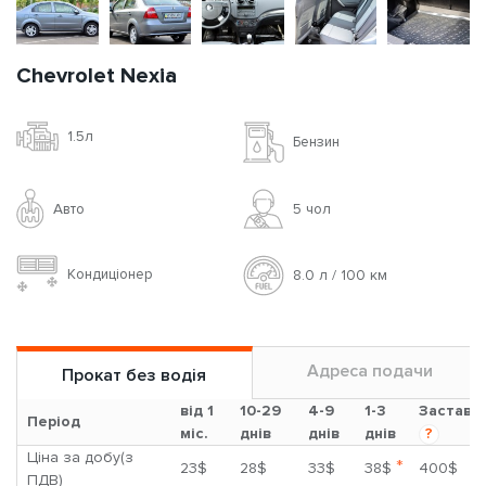
Chevrolet Nexia
1.5л
Бензин
Авто
5 чoл
Кондиціонер
8.0 л / 100 км
Адреса подачи
Прокат без водія
від 1
10-29
4-9
1-3
Застава
Період
міс.
днів
днів
днів
?
Ціна за добу(з
*
23$
28$
33$
38$
400$
ПДВ)