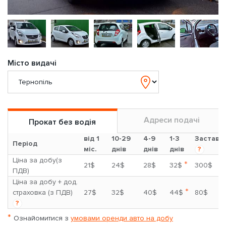
Місто видачі
Адреси подачі
Прокат без водія
від 1
10-29
4-9
1-3
Застава
Період
міс.
днів
днів
днів
?
Ціна за добу(з
*
21$
24$
28$
32$
300$
ПДВ)
Ціна за добу + дод.
*
страховка (з ПДВ)
27$
32$
40$
44$
80$
?
*
Ознайомитися з
умовами оренди авто на добу