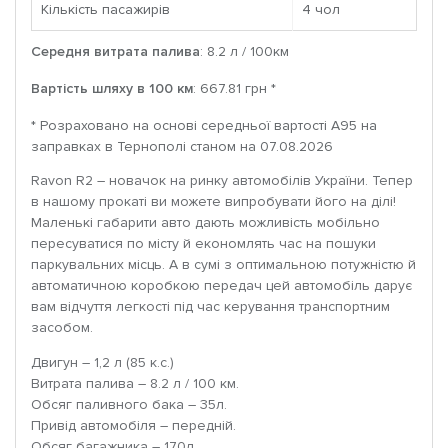
Кількість пасажирів
4 чoл
Середня витрата палива
: 8.2 л / 100км
Вартість шляху в 100 км
: 667.81 грн *
* Розраховано на основі середньої вартості A95 на
заправках в Тернополі станом на 07.08.2026
Ravon R2 – новачок на ринку автомобілів України. Тепер
в нашому прокаті ви можете випробувати його на ділі!
Маленькі габарити авто дають можливість мобільно
пересуватися по місту й економлять час на пошуки
паркувальних місць. А в сумі з оптимальною потужністю й
автоматичною коробкою передач цей автомобіль дарує
вам відчуття легкості під час керування транспортним
засобом.
Двигун – 1,2 л (85 к.с.)
Витрата палива – 8.2 л / 100 км.
Обсяг паливного бака – 35л.
Привід автомобіля – передній.
Обсяг багажника – 170л.