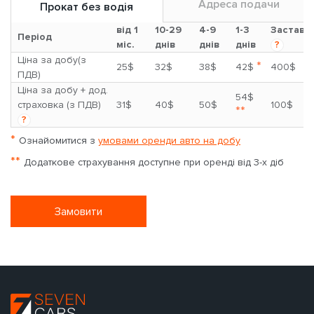
Адреса подачи
Прокат без водія
від 1
10-29
4-9
1-3
Застава
Період
міс.
днів
днів
днів
?
Ціна за добу(з
*
25$
32$
38$
42$
400$
ПДВ)
Ціна за добу + дод.
54$
страховка (з ПДВ)
31$
40$
50$
100$
**
?
*
Ознайомитися з
умовами оренди авто на добу
**
Додаткове страхування доступне при оренді від 3-х діб
Замовити