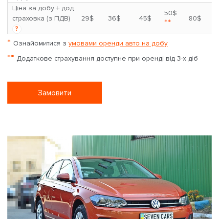
Ціна за добу + дод.
50$
страховка (з ПДВ)
29$
36$
45$
80$
**
?
*
Ознайомитися з
умовами оренди авто на добу
**
Додаткове страхування доступне при оренді від 3-х діб
Замовити