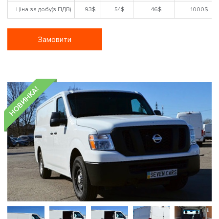
Ціна за добу(з ПДВ)
93$
54$
46$
1000$
Замовити
НОВИНКА!