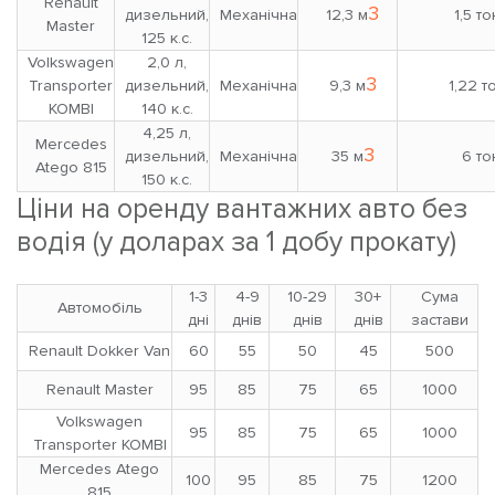
Renault
3
дизельний,
Механічна
12,3 м
1,5 то
Master
125 к.с.
Volkswagen
2,0 л,
3
Transporter
дизельний,
Механічна
9,3 м
1,22 т
KOMBI
140 к.с.
4,25 л,
Mercedes
3
дизельний,
Механічна
35 м
6 то
Atego 815
150 к.с.
Ціни на оренду вантажних авто без
водія (у доларах за 1 добу прокату)
1-3
4-9
10-29
30+
Сума
Автомобіль
дні
днів
днів
днів
застави
Renault Dokker Van
60
55
50
45
500
Renault Master
95
85
75
65
1000
Volkswagen
95
85
75
65
1000
Transporter KOMBI
Mercedes Atego
100
95
85
75
1200
815