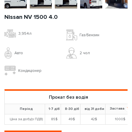
Nissan NV 1500 4.0
3,954л
Газ/Бензин
Авто
2 чoл
Кондиціонер
Прокат без водія
Застава
?
Період
1-7 діб
8-30 діб
від 31 доби
Ціна за добу(з ПДВ)
85$
49$
42$
1000$