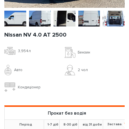
Nissan NV 4.0 AT 2500
3,954л
Бензин
Авто
2 чoл
Кондиціонер
Прокат без водія
Застава
?
Період
1-7 діб
8-30 діб
від 31 доби