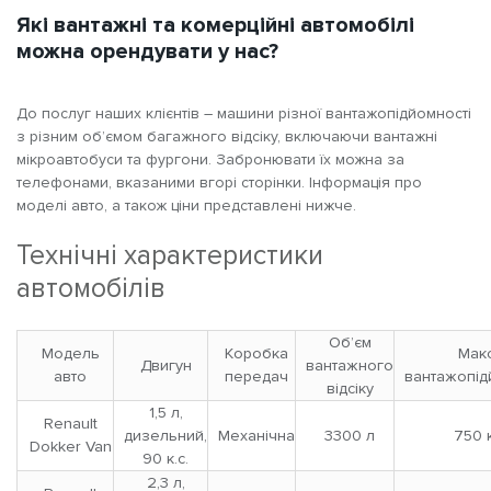
Які вантажні та комерційні автомобілі
можна орендувати у нас?
До послуг наших клієнтів – машини різної вантажопідйомності
з різним об’ємом багажного відсіку, включаючи вантажні
мікроавтобуси та фургони. Забронювати їх можна за
телефонами, вказаними вгорі сторінки. Інформація про
моделі авто, а також ціни представлені нижче.
Технічні характеристики
автомобілів
Об’єм
Модель
Коробка
Макс
Двигун
вантажного
авто
передач
вантажопід
відсіку
1,5 л,
Renault
дизельний,
Механічна
3300 л
750 
Dokker Van
90 к.с.
2,3 л,