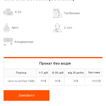
4,3л
Газ/Бензин
Авто
2 чoл
Кондиціонер
Прокат без водія
Застава
?
Період
1-7 діб
8-30 діб
від 31 доби
Ціна за добу(з ПДВ)
110$
90$
70$
1000$
Замовити