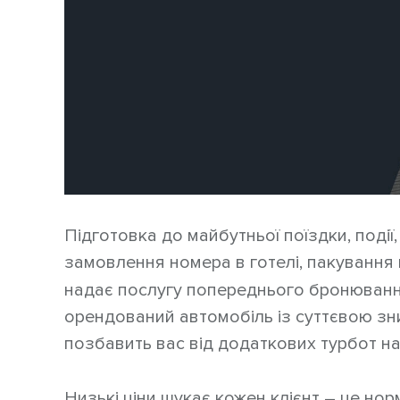
Підготовка до майбутньої поїздки, події
замовлення номера в готелі, пакування
надає послугу попереднього бронювання
орендований автомобіль із суттєвою зн
позбавить вас від додаткових турбот на
Низькі ціни шукає кожен клієнт – це но