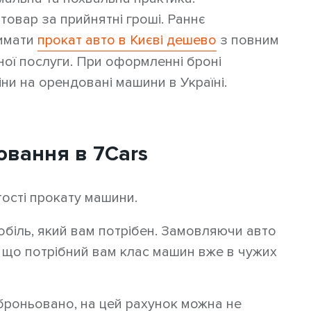
товар за прийнятні гроші. Раннє
римати
прокат авто в Києві дешево
з повним
ої послуги. При оформленні броні
іни на орендовані машини в Україні.
ювання в 7Cars
ртості прокату машини.
біль, який вам потрібен. Замовляючи авто
, що потрібний вам клас машин вже в чужих
аброньовано, на цей рахунок можна не