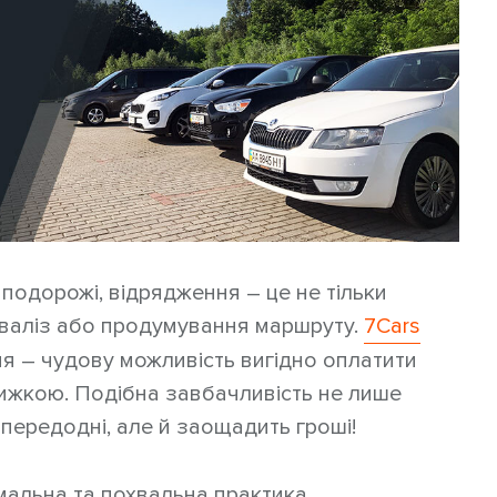
, подорожі, відрядження – це не тільки
 валіз або продумування маршруту.
7Cars
 – чудову можливість вигідно оплатити
ижкою. Подібна завбачливість не лише
передодні, але й заощадить гроші!
рмальна та похвальна практика.