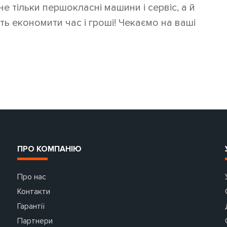
не тільки першокласні машини і сервіс, а й
ть економити час і гроші! Чекаємо на ваші
ПРО КОМПАНІЮ
Про нас
Контакти
Гарантії
Партнери