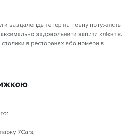
ги заздалегідь тепер на повну потужність
 максимально задовольнити запити клієнтів.
и столики в ресторанах або номери в
нижкою
то:
парку 7Cars;