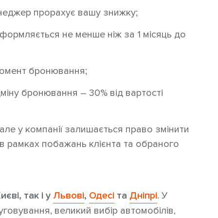
енеджер прорахує вашу знижку;
оформляється не менше ніж за 1 місяць до
момент бронювання;
ідміну бронювання – 30% від вартості
але у компанії залишається право змінити
в рамках побажань клієнта та обраного
иєві, так і у
Львові
,
Одесі
та
Дніпрі
. У
говування, великий вибір автомобілів,