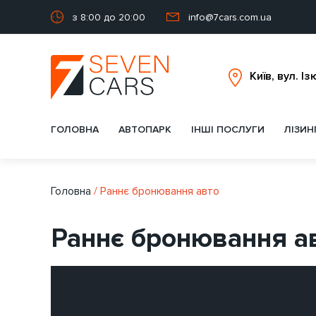
з 8:00 до 20:00
info@7cars.com.ua
ГОЛОВНА
АВТОПАРК
ІНШІ ПОСЛУГИ
ЛІЗИН
Головна
/
Раннє бронювання авто
Раннє бронювання а