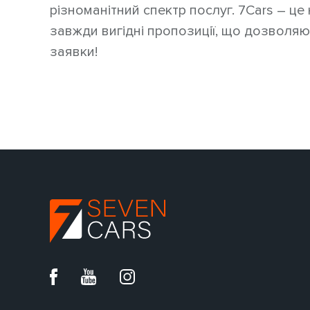
різноманітний спектр послуг. 7Cars – це 
завжди вигідні пропозиції, що дозволяю
заявки!