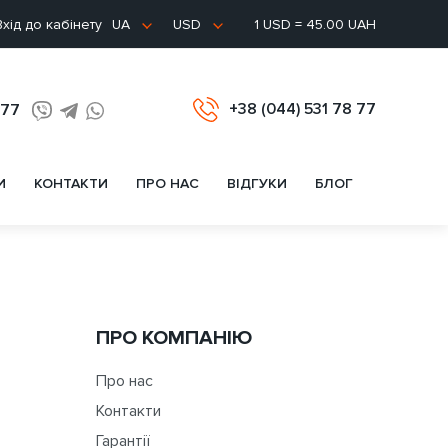
хід до кабінету
1 USD = 45.00 UAH
UA
USD
+38 (044) 531 78 77
 77
И
КОНТАКТИ
ПРО НАС
ВІДГУКИ
БЛОГ
ПРО КОМПАНІЮ
Про нас
Контакти
Гарантії