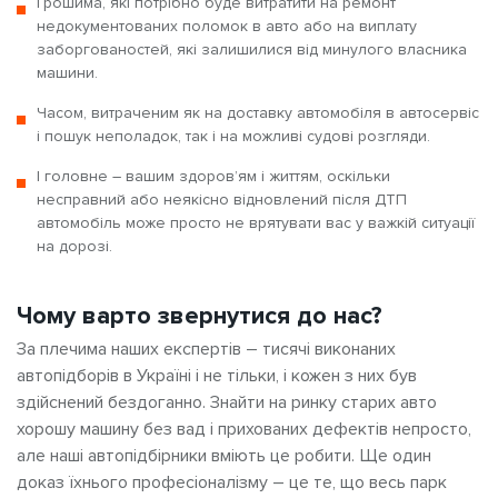
Грошима, які потрібно буде витратити на ремонт
недокументованих поломок в авто або на виплату
заборгованостей, які залишилися від минулого власника
машини.
Часом, витраченим як на доставку автомобіля в автосервіс
і пошук неполадок, так і на можливі судові розгляди.
І головне – вашим здоров’ям і життям, оскільки
несправний або неякісно відновлений після ДТП
автомобіль може просто не врятувати вас у важкій ситуації
на дорозі.
Чому варто звернутися до нас?
За плечима наших експертів – тисячі виконаних
автопідборів в Україні і не тільки, і кожен з них був
здійснений бездоганно. Знайти на ринку старих авто
хорошу машину без вад і прихованих дефектів непросто,
але наші автопідбірники вміють це робити. Ще один
доказ їхнього професіоналізму – це те, що весь парк