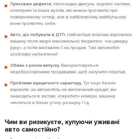
Приховані дефекти.
Неполадки двигуна, ходової частини,
електрики та інших вузлів, які можна прогавити при
поверхневому огляді, але в найближчому майбутньому
вони проявлять себе.
Авто, що побували в ДТП.
Найчастіше власник відновлює
машину після аварії максимально бюджетно, «на швидку
руку», а потім виставляє її на продаж. Такі автомобілі
особливо небезпечні!
Обман з роком випуску.
Використовується
недобросовісними продавцями, щоб залучити покупця.
Проблеми юридичного характеру.
Тут існує безліч
варіантів: за автомобіль не виплачений кредит, він
знаходиться в заставі, «перебиті» номери, машина
числиться в базах угону, розшуку і т.д.
Чим ви ризикуєте, купуючи уживані
авто самостійно?