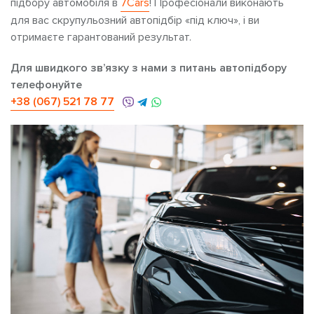
підбору автомобіля в
7Cars
! Професіонали виконають
для вас скрупульозний автопідбір «під ключ», і ви
отримаєте гарантований результат.
Для швидкого зв’язку з нами з питань автопідбору
телефонуйте
+38 (067) 521 78 77