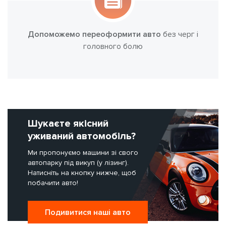
Допоможемо переоформити авто
без черг і
головного болю
Шукаєте якісний
уживаний автомобіль?
Ми пропонуємо машини зі свого
автопарку під викуп (у лізинг).
Натисніть на кнопку нижче, щоб
побачити авто!
Подивитися наші авто