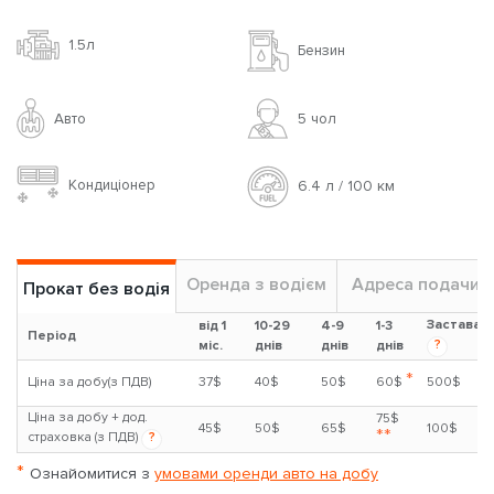
1.5л
Бензин
Авто
5 чoл
Кондиціонер
6.4 л / 100 км
Оренда з водієм
Адреса подачи
Прокат без водія
Застава
від 1
10-29
4-9
1-3
Період
?
міс.
днів
днів
днів
*
Ціна за добу(з ПДВ)
37$
40$
50$
60$
500$
Ціна за добу + дод.
75$
45$
50$
65$
100$
**
страховка (з ПДВ)
?
*
Ознайомитися з
умовами оренди авто на добу