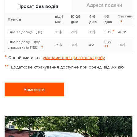
Адреса подачи
Прокат без водія
Застава
від 1
10-29
4-9
1-3
Період
?
міс.
днів
днів
днів
*
Ціна за добу(з ПДВ)
23$
28$
33$
38$
400$
Ціна за добу + дод.
50$
29$
36$
45$
80$
**
страховка (з ПДВ)
?
*
Ознайомитися з
умовами оренди авто на добу
**
Додаткове страхування доступне при оренді від 3-х діб
Замовити