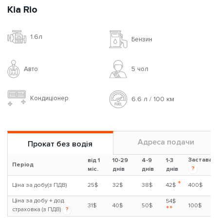
Kia Rio
1.6л
Бензин
Авто
5 чoл
Кондиціонер
6.6 л / 100 км
Адреса подачи
Прокат без водія
Застава
від 1
10-29
4-9
1-3
Період
?
міс.
днів
днів
днів
*
Ціна за добу(з ПДВ)
25$
32$
38$
42$
400$
Ціна за добу + дод.
54$
31$
40$
50$
100$
**
страховка (з ПДВ)
?