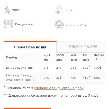
Авто
4 чoл
Кондиціонер
8.2 л / 100 км
Адреса подачи
Прокат без водія
Застава
від 1
10-29
4-9
1-3
Період
?
міс.
днів
днів
днів
*
Ціна за добу(з ПДВ)
21$
24$
28$
32$
300$
Ціна за добу + дод.
**
27$
32$
40$
44$
80$
страховка (з ПДВ)
?
*
Ознайомитися з
умовами оренди авто на добу
**
Додаткове страхування доступне при оренді від 3-х діб