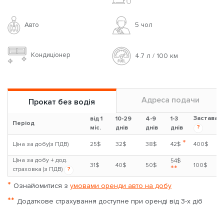
Авто
5 чoл
Кондиціонер
4.7 л / 100 км
Адреса подачи
Прокат без водія
Застава
від 1
10-29
4-9
1-3
Період
?
міс.
днів
днів
днів
*
Ціна за добу(з ПДВ)
25$
32$
38$
42$
400$
Ціна за добу + дод.
54$
31$
40$
50$
100$
**
страховка (з ПДВ)
?
*
Ознайомитися з
умовами оренди авто на добу
**
Додаткове страхування доступне при оренді від 3-х діб