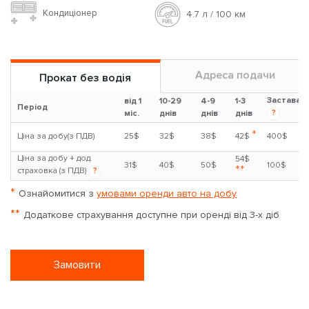
Кондиціонер
4.7 л / 100 км
Адреса подачи
Прокат без водія
Застава
від 1
10-29
4-9
1-3
Період
?
міс.
днів
днів
днів
*
Ціна за добу(з ПДВ)
25$
32$
38$
42$
400$
Ціна за добу + дод.
54$
31$
40$
50$
100$
**
страховка (з ПДВ)
?
*
Ознайомитися з
умовами оренди авто на добу
**
Додаткове страхування доступне при оренді від 3-х діб
Замовити