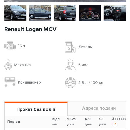
Renault Logan MCV
1.5л
Дизель
Механіка
5 чoл
Кондиціонер
3.9 л / 100 км
Адреса подачи
Прокат без водія
Застава
від 1
10-29
4-9
1-3
Період
?
міс.
днів
днів
днів