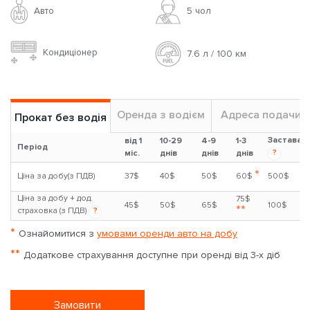
Авто
5 чoл
Кондиціонер
7.6 л / 100 км
Оренда з водієм
Адреса подачи
Прокат без водія
Застава
від 1
10-29
4-9
1-3
Період
?
міс.
днів
днів
днів
*
Ціна за добу(з ПДВ)
37$
40$
50$
60$
500$
Ціна за добу + дод.
75$
45$
50$
65$
100$
**
страховка (з ПДВ)
?
*
Ознайомитися з
умовами оренди авто на добу
**
Додаткове страхування доступне при оренді від 3-х діб
Замовити