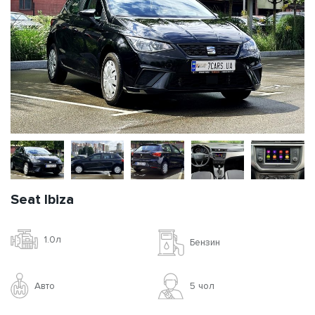
Seat Ibiza
1.0л
Бензин
Авто
5 чoл