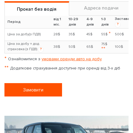
Адреса подачи
Прокат без водія
Застава
від 1
10-29
4-9
1-3
Період
?
міс.
днів
днів
днів
*
Ціна за добу(з ПДВ)
28$
35$
45$
55$
500$
Ціна за добу + дод.
75$
38$
50$
65$
100$
**
страховка (з ПДВ)
?
*
Ознайомитися з
умовами оренди авто на добу
**
Додаткове страхування доступне при оренді від 3-х діб
Замовити