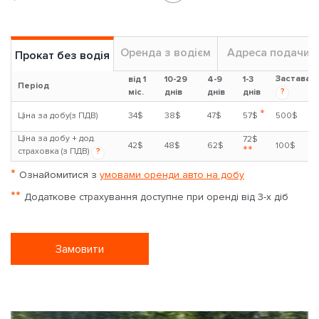
Оренда з водієм
Адреса подачи
Прокат без водія
Застава
від 1
10-29
4-9
1-3
Період
?
міс.
днів
днів
днів
*
Ціна за добу(з ПДВ)
34$
38$
47$
57$
500$
Ціна за добу + дод.
72$
42$
48$
62$
100$
**
страховка (з ПДВ)
?
*
Ознайомитися з
умовами оренди авто на добу
**
Додаткове страхування доступне при оренді від 3-х діб
Замовити