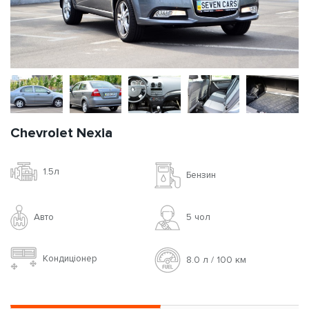
Chevrolet Nexia
1.5л
Бензин
Авто
5 чoл
Кондиціонер
8.0 л / 100 км