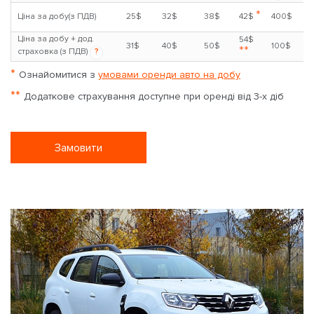
*
Ціна за добу(з ПДВ)
25$
32$
38$
42$
400$
Ціна за добу + дод.
54$
31$
40$
50$
100$
**
страховка (з ПДВ)
?
*
Ознайомитися з
умовами оренди авто на добу
**
Додаткове страхування доступне при оренді від 3-х діб
Замовити