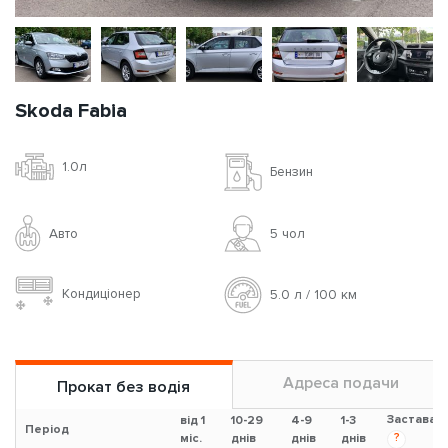
Skoda Fabia
1.0л
Бензин
Авто
5 чoл
Кондиціонер
5.0 л / 100 км
Адреса подачи
Прокат без водія
Застава
від 1
10-29
4-9
1-3
Період
?
міс.
днів
днів
днів