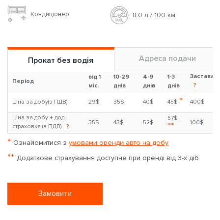
Кондиціонер
8.0 л / 100 км
Адреса подачи
Прокат без водія
Застава
від 1
10-29
4-9
1-3
Період
?
міс.
днів
днів
днів
*
Ціна за добу(з ПДВ)
29$
35$
40$
45$
400$
Ціна за добу + дод.
57$
35$
43$
52$
100$
**
страховка (з ПДВ)
?
*
Ознайомитися з
умовами оренди авто на добу
**
Додаткове страхування доступне при оренді від 3-х діб
Замовити