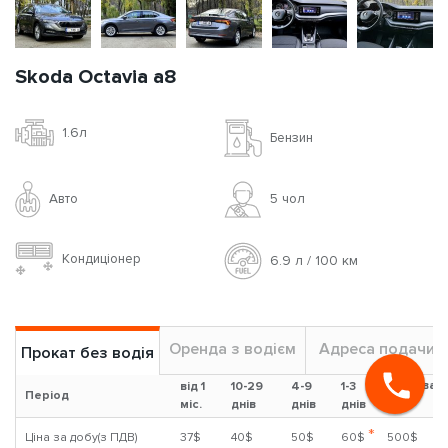
Skoda Octavia a8
1.6л
Бензин
Авто
5 чoл
Кондиціонер
6.9 л / 100 км
Оренда з водієм
Адреса подачи
Прокат без водія
Застава
від 1
10-29
4-9
1-3
Період
?
міс.
днів
днів
днів
*
Ціна за добу(з ПДВ)
37$
40$
50$
60$
500$