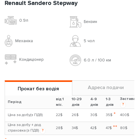
Renault Sandero Stepway
0.9л
Бензин
Механіка
5 чoл
Кондиціонер
6.0 л / 100 км
Адреса подачи
Прокат без водія
Застава
від 1
10-29
4-9
1-3
Період
?
міс.
днів
днів
днів
*
Ціна за добу(з ПДВ)
22$
26$
30$
35$
400$
Ціна за добу + дод.
**
28$
34$
42$
47$
80$
страховка (з ПДВ)
?