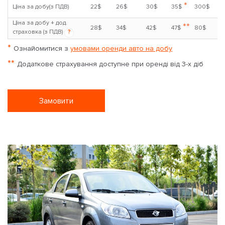
*
Ціна за добу(з ПДВ)
22$
26$
30$
35$
300$
Ціна за добу + дод.
**
28$
34$
42$
47$
80$
страховка (з ПДВ)
?
*
Ознайомитися з
умовами оренди авто на добу
**
Додаткове страхування доступне при оренді від 3-х діб
Замовити