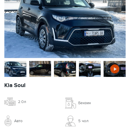
Kia Soul
2.0л
Бензин
Авто
5 чoл