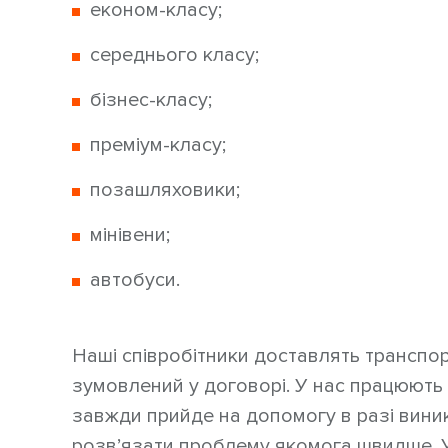
економ-класу;
середнього класу;
бізнес-класу;
преміум-класу;
позашляховики;
мінівени;
автобуси.
Наші співробітники доставлять транспорт
зумовлений у договорі. У нас працюють т
завжди прийде на допомогу в разі вини
розв’язати проблему якомога швидше. У 