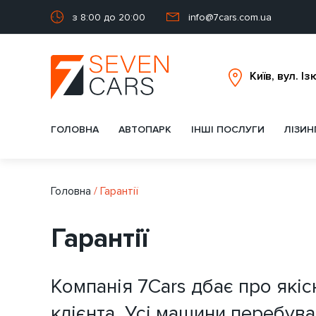
з 8:00 до 20:00
info@7cars.com.ua
ГОЛОВНА
АВТОПАРК
ІНШІ ПОСЛУГИ
ЛІЗИН
Головна
/
Гарантії
Гарантії
Компанія 7Cars дбає про які
клієнта. Усі машини перебуваю