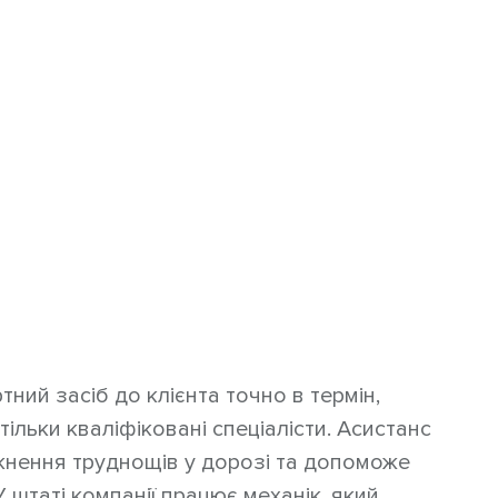
ний засіб до клієнта точно в термін,
ільки кваліфіковані спеціалісти. Асистанс
кнення труднощів у дорозі та допоможе
штаті компанії працює механік, який