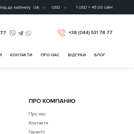
хід до кабінету
1 USD = 45.00 UAH
UA
USD
+38 (044) 531 78 77
 77
И
КОНТАКТИ
ПРО НАС
ВІДГУКИ
БЛОГ
ПРО КОМПАНІЮ
Про нас
Контакти
Гарантії