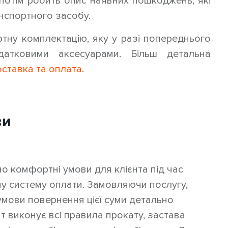
потім робить опис наявних пошкоджень, які
нспортного засобу.
тну комплектацію, яку у разі попереднього
атковими аксесуарами. Більш детальна
ставка та оплата
.
ви
 комфортні умови для клієнта під час
ну систему оплати. Замовляючи послугу,
 умови повернення цієї суми детально
т виконує всі правила прокату, застава