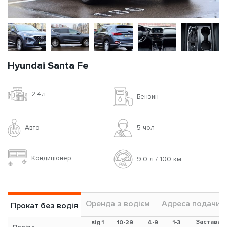
Hyundai Santa Fe
2.4л
Бензин
Авто
5 чoл
Кондиціонер
9.0 л / 100 км
Оренда з водієм
Адреса подачи
Прокат без водія
Застава
від 1
10-29
4-9
1-3