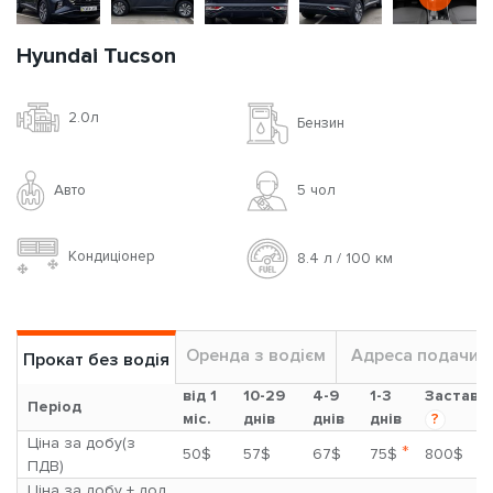
Hyundai Tucson
2.0л
Бензин
Авто
5 чoл
Кондиціонер
8.4 л / 100 км
Оренда з водієм
Адреса подачи
Прокат без водія
від 1
10-29
4-9
1-3
Застава
Період
міс.
днів
днів
днів
?
Ціна за добу(з
*
50$
57$
67$
75$
800$
ПДВ)
Ціна за добу + дод.