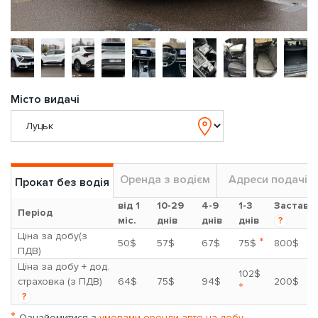
Місто видачі
Оренда з водієм
Адреси подачі
Прокат без водія
від 1
10-29
4-9
1-3
Застава
Період
міс.
днів
днів
днів
?
Ціна за добу(з
*
50$
57$
67$
75$
800$
ПДВ)
Ціна за добу + дод.
102$
страховка (з ПДВ)
64$
75$
94$
200$
*
?
*
Ознайомитися з
умовами оренди авто на добу