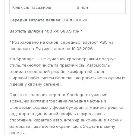
Кількість пасажирів
5 чoл
Середня витрата палива
: 8.4 л / 100км
Вартість шляху в 100 км
: 680.9 грн *
* Розраховано на основі середньої вартості A95 на
заправках в Луцьку станом на 10.08.2026
Kia Sportage — це сучасний кросовер, який поєднує
стиль, технологічність та практичність. Автомобіль
отримав оновлений дизайн, комфортний салон і
широкий набір систем безпеки, що робить його одним із
лідерів у своєму сегменті.
Однією з головних переваг Sportage є сучасний
зовнішній вигляд: агресивна передня частина з
фірмовими фарами у формі бумеранга, масивна решітка
радіатора та динамічний профіль підкреслюють
спортивний характер авто. Інтер’єр виконаний з якісних
матеріалів , два великі екрани, що об’єднані в єдину
панель.