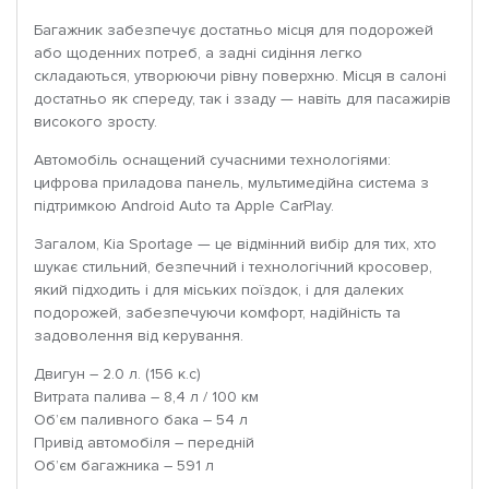
Багажник забезпечує достатньо місця для подорожей
або щоденних потреб, а задні сидіння легко
складаються, утворюючи рівну поверхню. Місця в салоні
достатньо як спереду, так і ззаду — навіть для пасажирів
високого зросту.
Автомобіль оснащений сучасними технологіями:
цифрова приладова панель, мультимедійна система з
підтримкою Android Auto та Apple CarPlay.
Загалом, Kia Sportage — це відмінний вибір для тих, хто
шукає стильний, безпечний і технологічний кросовер,
який підходить і для міських поїздок, і для далеких
подорожей, забезпечуючи комфорт, надійність та
задоволення від керування.
Двигун – 2.0 л. (156 к.с)
Витрата палива – 8,4 л / 100 км
Об’єм паливного бака – 54 л
Привід автомобіля – передній
Об’єм багажника – 591 л