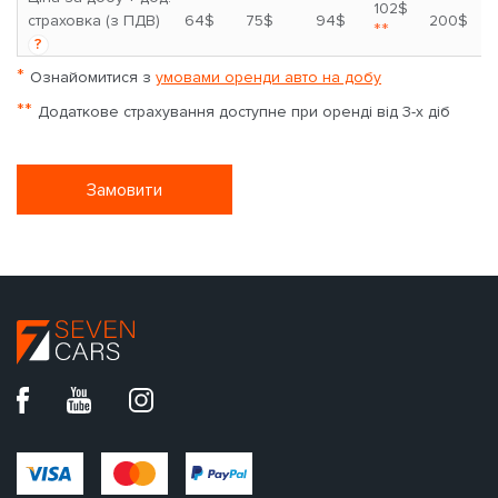
102$
страховка (з ПДВ)
64$
75$
94$
200$
**
?
*
Ознайомитися з
умовами оренди авто на добу
**
Додаткове страхування доступне при оренді від 3-х діб
Замовити