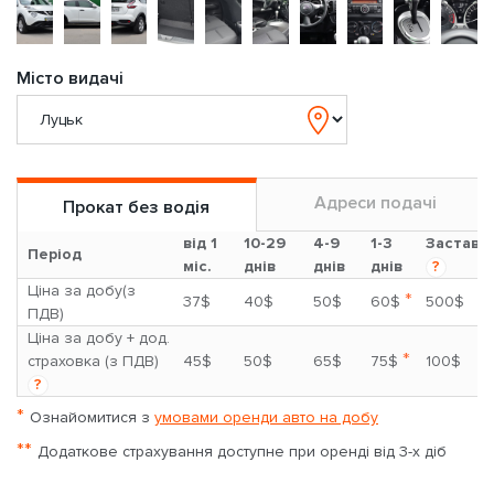
Місто видачі
Адреси подачі
Прокат без водія
від 1
10-29
4-9
1-3
Застава
Період
міс.
днів
днів
днів
?
Ціна за добу(з
*
37$
40$
50$
60$
500$
ПДВ)
Ціна за добу + дод.
*
страховка (з ПДВ)
45$
50$
65$
75$
100$
?
*
Ознайомитися з
умовами оренди авто на добу
**
Додаткове страхування доступне при оренді від 3-х діб