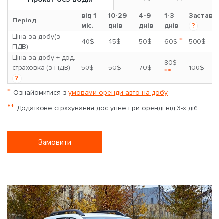
від 1
10-29
4-9
1-3
Застава
Період
міс.
днів
днів
днів
?
Ціна за добу(з
*
40$
45$
50$
60$
500$
ПДВ)
Ціна за добу + дод.
80$
страховка (з ПДВ)
50$
60$
70$
100$
**
?
*
Ознайомитися з
умовами оренди авто на добу
**
Додаткове страхування доступне при оренді від 3-х діб
Замовити