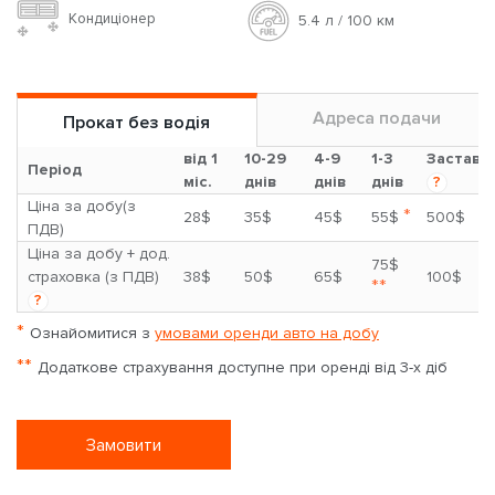
Кондиціонер
5.4 л / 100 км
Адреса подачи
Прокат без водія
від 1
10-29
4-9
1-3
Застава
Період
міс.
днів
днів
днів
?
Ціна за добу(з
*
28$
35$
45$
55$
500$
ПДВ)
Ціна за добу + дод.
75$
страховка (з ПДВ)
38$
50$
65$
100$
**
?
*
Ознайомитися з
умовами оренди авто на добу
**
Додаткове страхування доступне при оренді від 3-х діб
Замовити