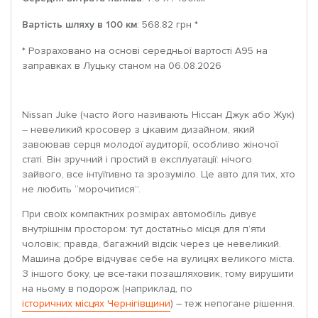
Вартість шляху в 100 км
: 568.82 грн *
* Розраховано на основі середньої вартості A95 на
заправках в Луцьку станом на 06.08.2026
Nissan Juke (часто його називають Ніссан Джук або Жук)
– невеликий кросовер з цікавим дизайном, який
завоював серця молодої аудиторії, особливо жіночої
статі. Він зручний і простий в експлуатації: нічого
зайвого, все інтуїтивно та зрозуміло. Це авто для тих, хто
не любить “морочитися”.
При своїх компактних розмірах автомобіль дивує
внутрішнім простором: тут достатньо місця для п’яти
чоловік; правда, багажний відсік через це невеликий.
Машина добре відчуває себе на вулицях великого міста.
З іншого боку, це все-таки позашляховик, тому вирушити
на ньому в подорож (наприклад, по
історичних місцях Чернігівщини
) – теж непогане рішення.