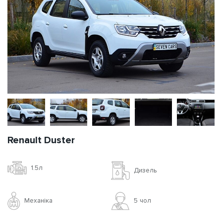
Renault Duster
1.5л
Дизель
Механіка
5 чoл