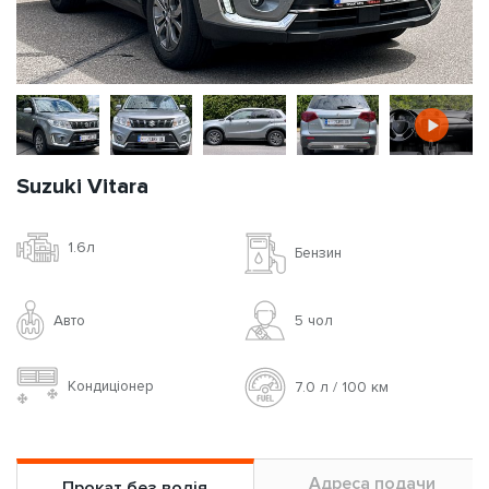
Suzuki Vitara
1.6л
Бензин
Авто
5 чoл
Кондиціонер
7.0 л / 100 км
Адреса подачи
Прокат без водія