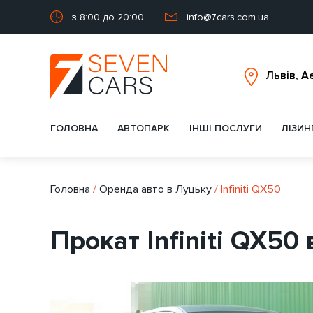
з 8:00 до 20:00
info@7cars.com.ua
ГОЛОВНА
АВТОПАРК
ІНШІ ПОСЛУГИ
ЛІЗИН
Головна
/
Оренда авто в Луцьку
/
Infiniti QX50
Прокат Infiniti QX50