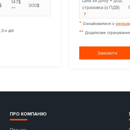
Ціна за добу + дод.
147$
$
300$
страховка (з ПДВ)
**
?
*
Ознайомитися з
умовам
3-х діб
**
Додаткове страхування 
Замовити
ПРО КОМПАНІЮ