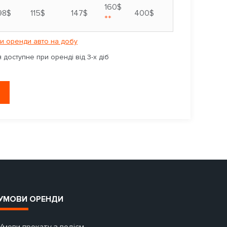
160$
98$
115$
147$
400$
**
и оренди авто на добу
доступне при оренді від 3-х діб
УМОВИ ОРЕНДИ