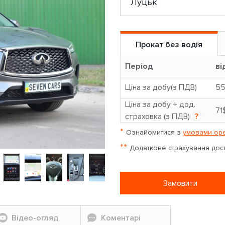
Прокат без водія
Період
ві
Ціна за добу(з ПДВ)
5
Ціна за добу + дод.
71
страховка (з ПДВ)
?
*
Ознайомитися з
умовами оре
**
Додаткове страхування досту
Замовити
Відео-огляд
Коментарі