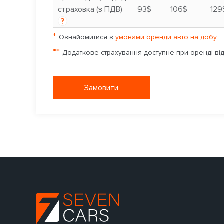
страховка (з ПДВ)
93$
106$
129
?
*
Ознайомитися з
умовами оренди авто на добу
**
Додаткове страхування доступне при оренді від 
Замовити