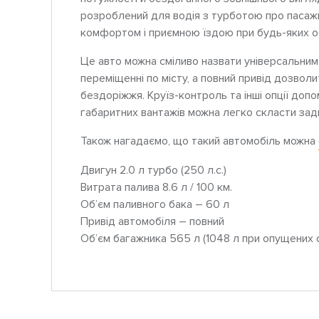
розроблений для водія з турботою про пасаж
комфортом і приємною їздою при будь-яких о
Це авто можна сміливо назвати універсальни
переміщенні по місту, а повний привід дозвол
бездоріжжя. Круїз-контроль та інші опції доп
габаритних вантажів можна легко скласти задн
Також нагадаємо, що такий автомобіль можна
Двигун 2.0 л турбо (250 л.с.)
Витрата палива 8.6 л / 100 км.
Об’єм паливного бака – 60 л
Привід автомобіля – повний
Об’єм багажника 565 л (1048 л при опущених 