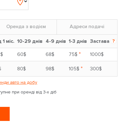
Оренда з водієм
Адреси подачі
д 1 міс.
10-29 днів
4-9 днів
1-3 днів
Застава
?
*
5$
60$
68$
75$
1000$
*
$
80$
98$
105$
300$
нди авто на добу
пне при оренді від 3-х діб