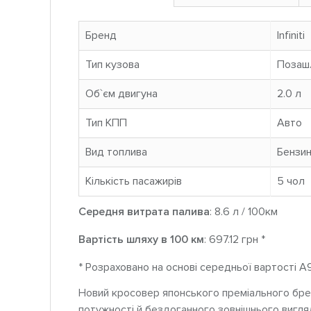
Бренд
Infiniti
Тип кузова
Позаш
Об`єм двигуна
2.0 л
Тип КПП
Авто
Вид топлива
Бензи
Кількість пасажирів
5 чoл
Середня витрата палива
: 8.6 л / 100км
Вартість шляху в 100 км
: 697.12 грн *
* Розраховано на основі середньої вартості A
Новий кросовер японського преміального бренд
потужності й бездоганного зовнішнього вигля