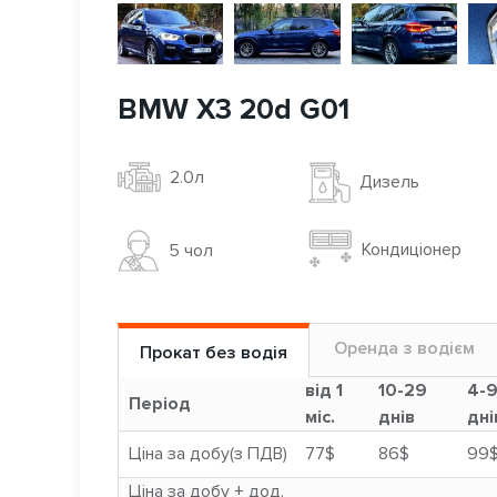
BMW X3 20d G01
2.0л
Дизель
Кондиціонер
5 чoл
Оренда з водієм
Прокат без водія
від 1
10-29
4-
Період
міс.
днів
дні
Ціна за добу(з ПДВ)
77$
86$
99
Ціна за добу + дод.