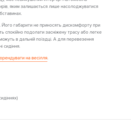
ирів, яким залишається лише насолоджуватися
бставинах.
м. Його габарити не приносять дискомфорту при
ить спокійно подолати засніжену трасу або легке
оможуть в дальній поїздці. А для перевезення
і сидіння.
орендувати на весілля
.
сидіннях)