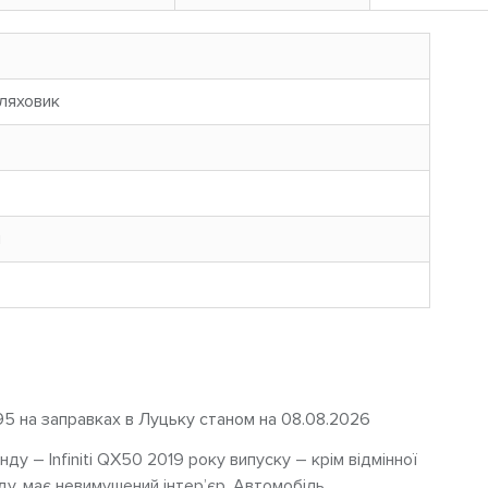
ляховик
н
95 на заправках в Луцьку станом на 08.08.2026
у – Infiniti QX50 2019 року випуску – крім відмінної
ду, має невимушений інтер’єр. Автомобіль