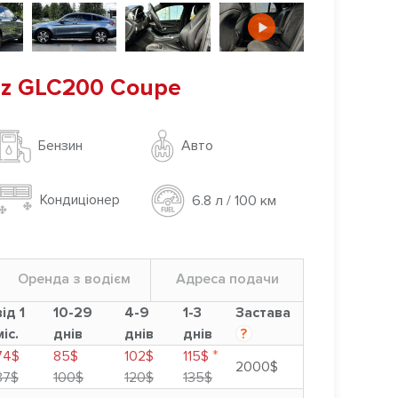
z GLC200 Coupe
Авто
Бензин
Кондиціонер
6.8 л / 100 км
Оренда з водієм
Адреса подачи
від 1
10-29
4-9
1-3
Застава
міс.
днів
днів
днів
?
*
74$
85$
102$
115$
2000$
87$
100$
120$
135$