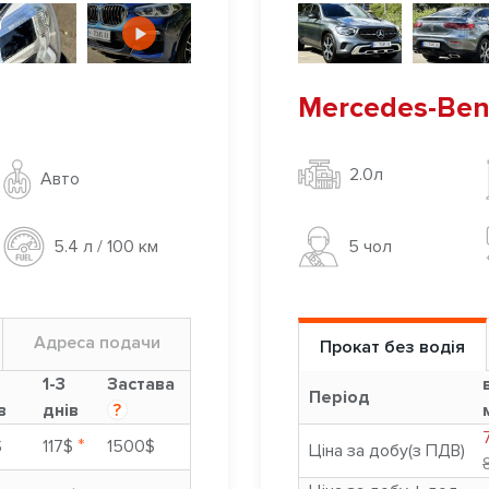
Mercedes-Ben
2.0л
Авто
5 чoл
5.4 л / 100 км
Адреса подачи
Прокат без водія
9
1-3
Застава
Період
в
днів
?
*
$
117$
1500$
Ціна за добу(з ПДВ)