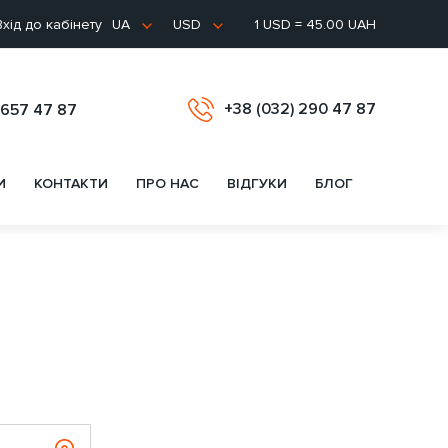
хід до кабінету
1 USD = 45.00 UAH
UA
USD
+38 (032) 290 47 87
 657 47 87
И
КОНТАКТИ
ПРО НАС
ВІДГУКИ
БЛОГ