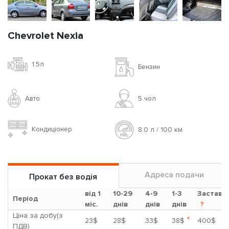
Chevrolet Nexia
1.5л
Бензин
Авто
5 чoл
Кондиціонер
8.0 л / 100 км
Адреса подачи
Прокат без водія
від 1
10-29
4-9
1-3
Застава
Період
міс.
днів
днів
днів
?
Ціна за добу(з
*
23$
28$
33$
38$
400$
ПДВ)