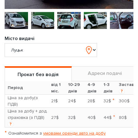
Місто видачі
Адреси подачі
Прокат без водія
від 1
10-29
4-9
1-3
Застава
Період
міс.
днів
днів
днів
?
Ціна за добу(з
*
21$
24$
28$
32$
300$
ПДВ)
Ціна за добу + дод.
*
страховка (з ПДВ)
27$
32$
40$
44$
80$
?
*
Ознайомитися з
умовами оренди авто на добу