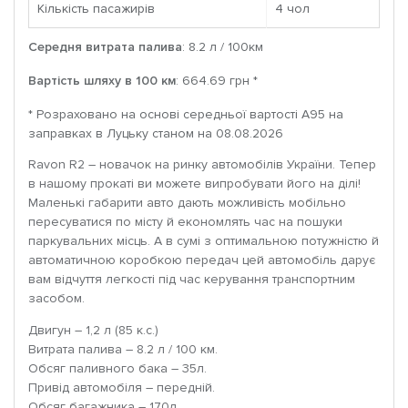
Кількість пасажирів
4 чoл
Середня витрата палива
: 8.2 л / 100км
Вартість шляху в 100 км
: 664.69 грн *
* Розраховано на основі середньої вартості A95 на
заправках в Луцьку станом на 08.08.2026
Ravon R2 – новачок на ринку автомобілів України. Тепер
в нашому прокаті ви можете випробувати його на ділі!
Маленькі габарити авто дають можливість мобільно
пересуватися по місту й економлять час на пошуки
паркувальних місць. А в сумі з оптимальною потужністю й
автоматичною коробкою передач цей автомобіль дарує
вам відчуття легкості під час керування транспортним
засобом.
Двигун – 1,2 л (85 к.с.)
Витрата палива – 8.2 л / 100 км.
Обсяг паливного бака – 35л.
Привід автомобіля – передній.
Обсяг багажника – 170л.