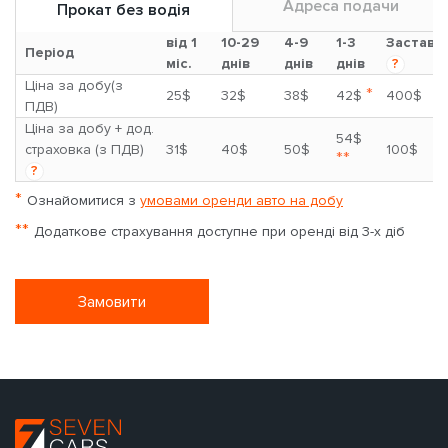
Адреса подачи
Прокат без водія
від 1
10-29
4-9
1-3
Застава
Період
міс.
днів
днів
днів
?
Ціна за добу(з
*
25$
32$
38$
42$
400$
ПДВ)
Ціна за добу + дод.
54$
страховка (з ПДВ)
31$
40$
50$
100$
**
?
*
Ознайомитися з
умовами оренди авто на добу
**
Додаткове страхування доступне при оренді від 3-х діб
Замовити