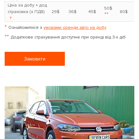
Ціна за добу + дод.
50$
страховка (з ПДВ)
29$
36$
45$
80$
**
?
*
Ознайомитися з
умовами оренди авто на добу
**
Додаткове страхування доступне при оренді від 3-х діб
Замовити