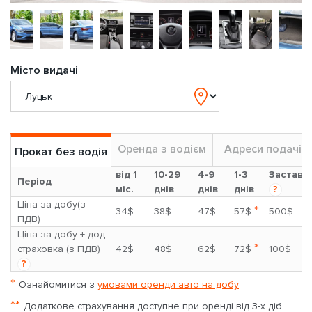
Місто видачі
Оренда з водієм
Адреси подачі
Прокат без водія
від 1
10-29
4-9
1-3
Застава
Період
міс.
днів
днів
днів
?
Ціна за добу(з
*
34$
38$
47$
57$
500$
ПДВ)
Ціна за добу + дод.
*
страховка (з ПДВ)
42$
48$
62$
72$
100$
?
*
Ознайомитися з
умовами оренди авто на добу
**
Додаткове страхування доступне при оренді від 3-х діб