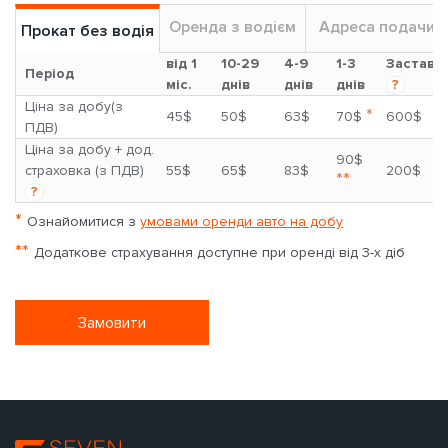
Оренда з водієм
Адреса подачи
Прокат без водія
від 1
10-29
4-9
1-3
Застава
Період
міс.
днів
днів
днів
?
Ціна за добу(з
*
45$
50$
63$
70$
600$
ПДВ)
Ціна за добу + дод.
90$
страховка (з ПДВ)
55$
65$
83$
200$
**
?
*
Ознайомитися з
умовами оренди авто на добу
**
Додаткове страхування доступне при оренді від 3-х діб
Замовити