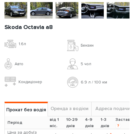
Skoda Octavia a8
1.6л
Бензин
Авто
5 чoл
Кондиціонер
6.9 л / 100 км
Оренда з водієм
Адреса подачи
Прокат без водія
від 1
10-29
4-9
1-3
Застава
Період
міс.
днів
днів
днів
?
Ціна за добу(з