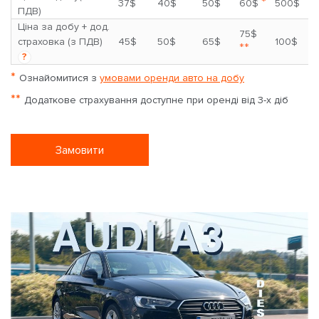
*
37$
40$
50$
60$
500$
ПДВ)
Ціна за добу + дод.
75$
страховка (з ПДВ)
45$
50$
65$
100$
**
?
*
Ознайомитися з
умовами оренди авто на добу
**
Додаткове страхування доступне при оренді від 3-х діб
Замовити