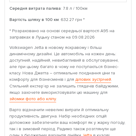
Середня витрата палива
: 7.8 л / 100км
Вартість шляху в 100 км
: 632.27 грн *
* Розраховано на основі середньої вартості A95 на
заправках в Луцьку станом на 09.08.2026
Volkswagen Jetta в новому яскравому і більш
динамічному дизайні. Це автомобіль на кожен день:
доступний, надійний, невибагливий в обслуговуванні,
але при цьому багато в чому не поступається бізнес-
класу. Нова Джетта – оптимальне поєднання ціни та
комфорту для бізнесменів і для
ділових зустрічей
.
Стильний екстер’єр не залишить глядачів байдужими,
якщо захочете використовувати цю машину для
зйомки фото або кліпу
.
Варто відзначити невеликі витрати й оптимальну
продуктивність двигуна. Набір необхідних опцій
допоможе забезпечити ваш комфорт як у жарку погоду,
так і в зимовий період. Радимо також розглянути ще
один з бюджетних варіантів лінійки
Jetta
в кузові