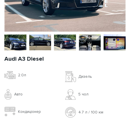
Audi A3 Diesel
2.0л
Дизель
Авто
5 чoл
Кондиціонер
4.7 л / 100 км