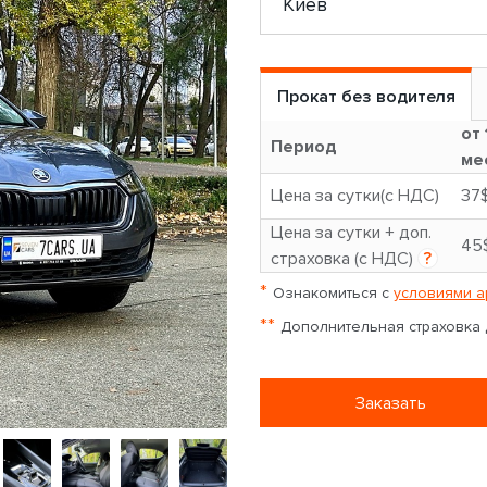
Прокат без водителя
от 
Период
ме
Цена за сутки(с НДС)
37
Цена за сутки + доп.
45
страховка (с НДС)
?
*
Ознакомиться с
условиями а
**
Дополнительная страховка д
Заказать