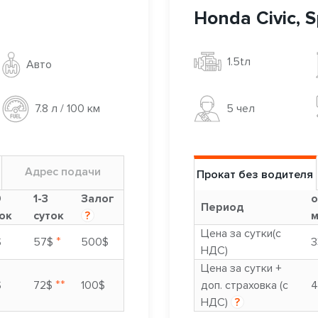
Honda Civic, S
1.5tл
Авто
5 чел
7.8 л / 100 км
Адрес подачи
Прокат без водителя
9
1-3
Залог
о
Период
ок
суток
?
м
Цена за сутки(с
*
$
57$
500$
3
НДС)
Цена за сутки +
**
$
72$
100$
доп. страховка (с
4
НДС)
?