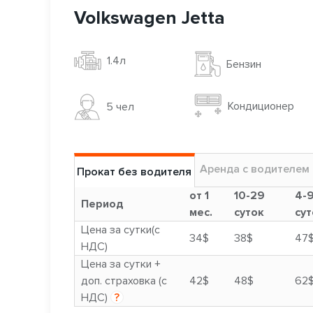
Volkswagen Jetta
1.4л
Бензин
Кондиционер
5 чел
Аренда с водителем
Прокат без водителя
от 1
10-29
4-
Период
мес.
суток
сут
Цена за сутки(с
34$
38$
47
НДС)
Цена за сутки +
доп. страховка (с
42$
48$
62
НДС)
?