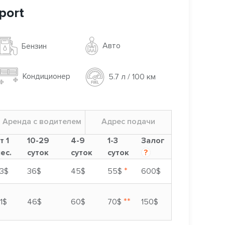
port
Авто
Бензин
Кондиционер
5.7 л / 100 км
Аренда с водителем
Адрес подачи
т 1
10-29
4-9
1-3
Залог
ес.
суток
суток
суток
?
*
3$
36$
45$
55$
600$
**
1$
46$
60$
70$
150$