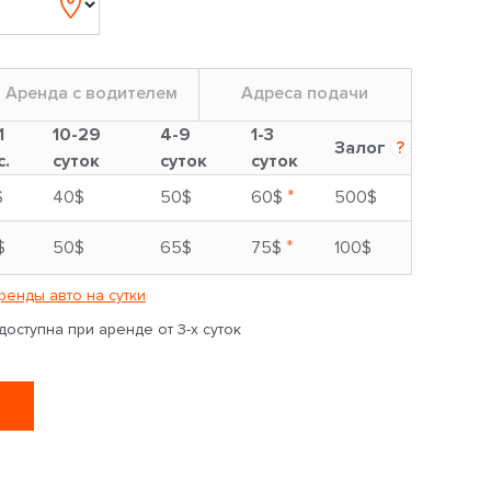
Аренда с водителем
Адреса подачи
1
10-29
4-9
1-3
Залог
?
с.
суток
суток
суток
*
$
40$
50$
60$
500$
*
$
50$
65$
75$
100$
ренды авто на сутки
оступна при аренде от 3-х суток