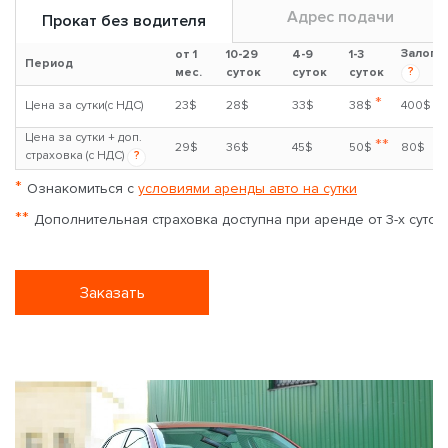
Адрес подачи
Прокат без водителя
Залог
от 1
10-29
4-9
1-3
Период
?
мес.
суток
суток
суток
*
Цена за сутки(с НДС)
23$
28$
33$
38$
400$
Цена за сутки + доп.
**
29$
36$
45$
50$
80$
страховка (с НДС)
?
*
Ознакомиться с
условиями аренды авто на сутки
**
Дополнительная страховка доступна при аренде от 3-х суток
Заказать