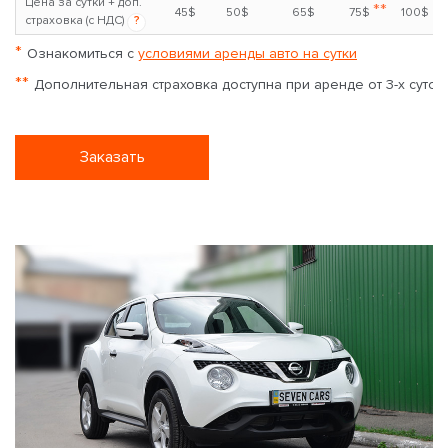
Цена за сутки + доп.
**
45$
50$
65$
75$
100$
страховка (с НДС)
?
*
Ознакомиться с
условиями аренды авто на сутки
**
Дополнительная страховка доступна при аренде от 3-х суток
Заказать