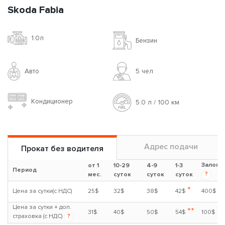
Skoda Fabia
1.0л
Бензин
Авто
5 чел
Кондиционер
5.0 л / 100 км
Адрес подачи
Прокат без водителя
Залог
от 1
10-29
4-9
1-3
Период
?
мес.
суток
суток
суток
*
Цена за сутки(с НДС)
25$
32$
38$
42$
400$
Цена за сутки + доп.
**
31$
40$
50$
54$
100$
страховка (с НДС)
?