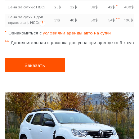
*
Цена за сутки(с НДС)
25$
32$
38$
42$
400$
Цена за сутки + доп.
**
31$
40$
50$
54$
100$
страховка (с НДС)
?
*
Ознакомиться с
условиями аренды авто на сутки
**
Дополнительная страховка доступна при аренде от 3-х суток
Заказать