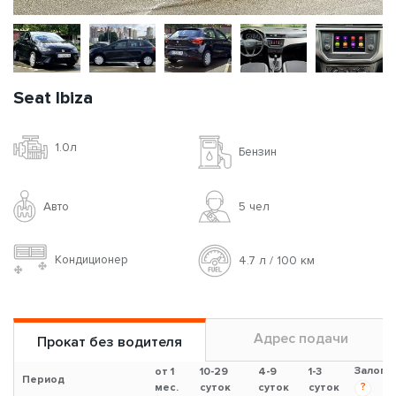
Seat Ibiza
1.0л
Бензин
Авто
5 чел
Кондиционер
4.7 л / 100 км
Адрес подачи
Прокат без водителя
Залог
от 1
10-29
4-9
1-3
Период
?
мес.
суток
суток
суток