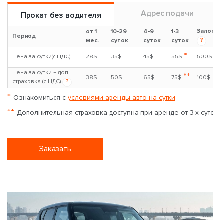
Адрес подачи
Прокат без водителя
Залог
от 1
10-29
4-9
1-3
Период
?
мес.
суток
суток
суток
*
Цена за сутки(с НДС)
28$
35$
45$
55$
500$
Цена за сутки + доп.
**
38$
50$
65$
75$
100$
страховка (с НДС)
?
*
Ознакомиться с
условиями аренды авто на сутки
**
Дополнительная страховка доступна при аренде от 3-х суток
Заказать