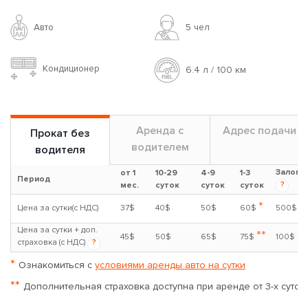
Авто
5 чел
Кондиционер
6.4 л / 100 км
Аренда с
Адрес подачи
Прокат без
водителем
водителя
Залог
от 1
10-29
4-9
1-3
Период
?
мес.
суток
суток
суток
*
Цена за сутки(с НДС)
37$
40$
50$
60$
500$
Цена за сутки + доп.
**
45$
50$
65$
75$
100$
страховка (с НДС)
?
*
Ознакомиться с
условиями аренды авто на сутки
**
Дополнительная страховка доступна при аренде от 3-х суток