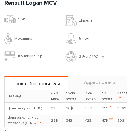
Renault Logan MCV
1.5л
Дизель
Механика
5 чел
Кондиционер
3.9 л / 100 км
Адрес подачи
Прокат без водителя
Залог
от 1
10-29
4-9
1-3
Период
?
мес.
суток
суток
суток
*
Цена за сутки(с НДС)
22$
26$
30$
35$
300$
Цена за сутки + доп.
**
28$
34$
42$
47$
80$
страховка (с НДС)
?