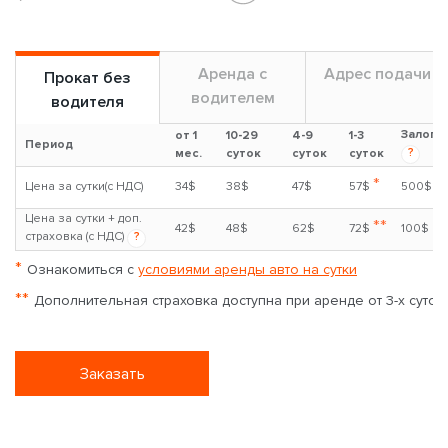
Аренда с
Адрес подачи
Прокат без
водителем
водителя
Залог
от 1
10-29
4-9
1-3
Период
?
мес.
суток
суток
суток
*
Цена за сутки(с НДС)
34$
38$
47$
57$
500$
Цена за сутки + доп.
**
42$
48$
62$
72$
100$
страховка (с НДС)
?
*
Ознакомиться с
условиями аренды авто на сутки
**
Дополнительная страховка доступна при аренде от 3-х суток
Заказать