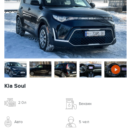
Kia Soul
2.0л
Бензин
Авто
5 чел