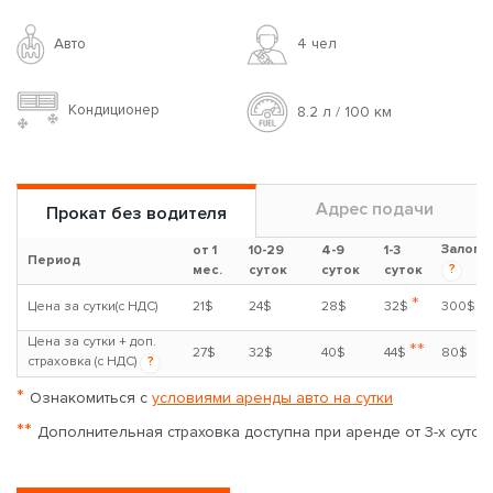
Авто
4 чел
Кондиционер
8.2 л / 100 км
Адрес подачи
Прокат без водителя
Залог
от 1
10-29
4-9
1-3
Период
?
мес.
суток
суток
суток
*
Цена за сутки(с НДС)
21$
24$
28$
32$
300$
Цена за сутки + доп.
**
27$
32$
40$
44$
80$
страховка (с НДС)
?
*
Ознакомиться с
условиями аренды авто на сутки
**
Дополнительная страховка доступна при аренде от 3-х суток