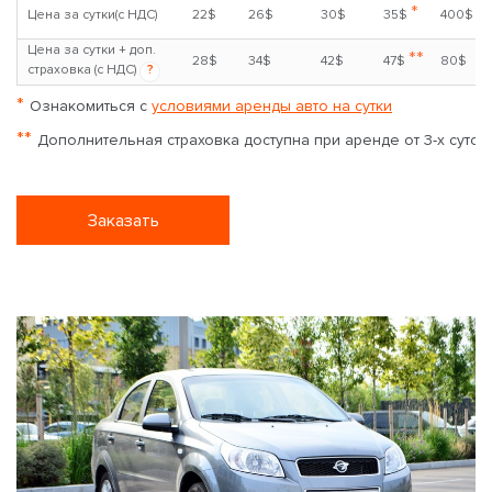
*
Цена за сутки(с НДС)
22$
26$
30$
35$
400$
Цена за сутки + доп.
**
28$
34$
42$
47$
80$
страховка (с НДС)
?
*
Ознакомиться с
условиями аренды авто на сутки
**
Дополнительная страховка доступна при аренде от 3-х суток
Заказать