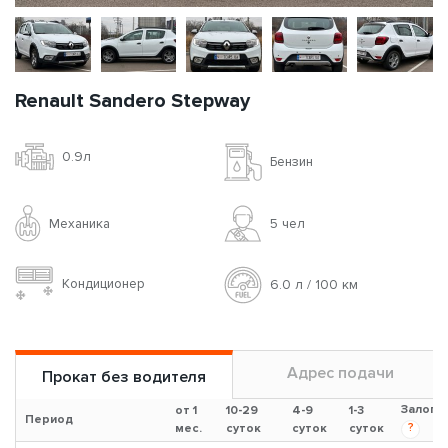
Renault Sandero Stepway
0.9л
Бензин
Механика
5 чел
Кондиционер
6.0 л / 100 км
Адрес подачи
Прокат без водителя
Залог
от 1
10-29
4-9
1-3
Период
?
мес.
суток
суток
суток