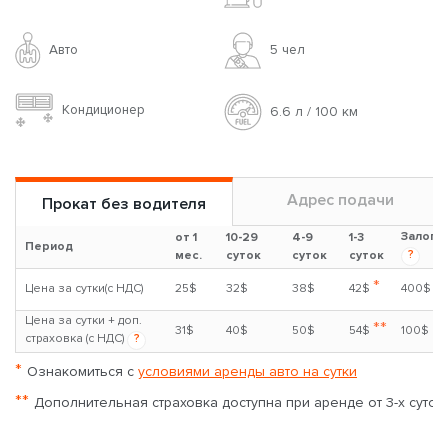
Авто
5 чел
Кондиционер
6.6 л / 100 км
Адрес подачи
Прокат без водителя
Залог
от 1
10-29
4-9
1-3
Период
?
мес.
суток
суток
суток
*
Цена за сутки(с НДС)
25$
32$
38$
42$
400$
Цена за сутки + доп.
**
31$
40$
50$
54$
100$
страховка (с НДС)
?
*
Ознакомиться с
условиями аренды авто на сутки
**
Дополнительная страховка доступна при аренде от 3-х суток