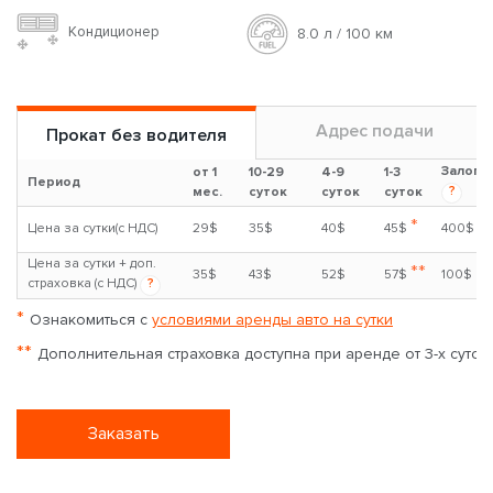
Кондиционер
8.0 л / 100 км
Адрес подачи
Прокат без водителя
Залог
от 1
10-29
4-9
1-3
Период
?
мес.
суток
суток
суток
*
Цена за сутки(с НДС)
29$
35$
40$
45$
400$
Цена за сутки + доп.
**
35$
43$
52$
57$
100$
страховка (с НДС)
?
*
Ознакомиться с
условиями аренды авто на сутки
**
Дополнительная страховка доступна при аренде от 3-х суток
Заказать