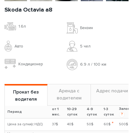
Skoda Octavia a8
1.6л
Бензин
Авто
5 чел
Кондиционер
6.9 л / 100 км
Аренда с
Адрес подачи
Прокат без
водителем
водителя
Залог
от 1
10-29
4-9
1-3
Период
?
мес.
суток
суток
суток
*
Цена за сутки(с НДС)
37$
40$
50$
60$
500$