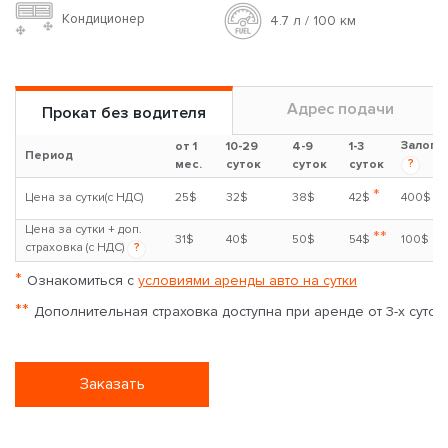
Кондиционер
4.7 л / 100 км
Адрес подачи
Прокат без водителя
Залог
от 1
10-29
4-9
1-3
Период
?
мес.
суток
суток
суток
*
Цена за сутки(с НДС)
25$
32$
38$
42$
400$
Цена за сутки + доп.
**
31$
40$
50$
54$
100$
страховка (с НДС)
?
*
Ознакомиться с
условиями аренды авто на сутки
**
Дополнительная страховка доступна при аренде от 3-х суток
Заказать