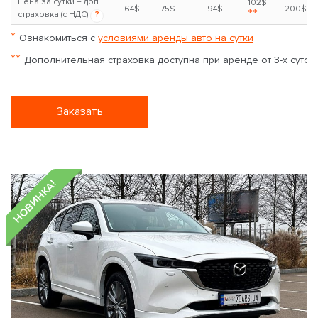
Цена за сутки + доп.
102$
64$
75$
94$
200$
**
страховка (с НДС)
?
*
Ознакомиться с
условиями аренды авто на сутки
**
Дополнительная страховка доступна при аренде от 3-х суток
Заказать
НОВИНКА!