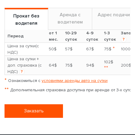
Аренда с
Адрес подачи
Прокат без
водителем
водителя
от 1
10-29
4-9
1-3
Залог
Период
мес.
суток
суток
суток
?
Цена за сутки(с
*
50$
57$
67$
75$
1000$
НДС)
Цена за сутки +
102$
доп. страховка (с
64$
75$
94$
200$
**
НДС)
?
*
Ознакомиться с
условиями аренды авто на сутки
**
Дополнительная страховка доступна при аренде от 3-х суток
Заказать