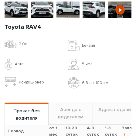
Toyota RAV4
2.0л
Бензин
Авто
5 чел
Кондиционер
6.8 л / 100 км
Аренда с
Адрес подачи
Прокат без
водителем
водителя
от 1
10-29
4-9
1-3
Залог
Период
мес.
суток
суток
суток
?