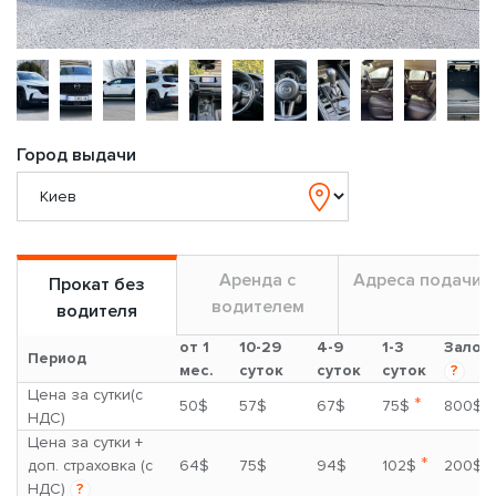
Город выдачи
Аренда с
Адреса подачи
Прокат без
водителем
водителя
от 1
10-29
4-9
1-3
Залог
Период
мес.
суток
суток
суток
?
Цена за сутки(с
*
50$
57$
67$
75$
800$
НДС)
Цена за сутки +
*
доп. страховка (с
64$
75$
94$
102$
200$
НДС)
?