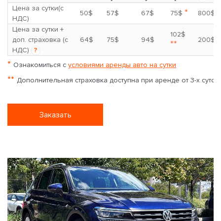
Цена за сутки(с
*
50$
57$
67$
75$
800$
НДС)
Цена за сутки +
102$
доп. страховка (с
64$
75$
94$
200$
**
НДС)
?
*
Ознакомиться с
условиями аренды авто на сутки
**
Дополнительная страховка доступна при аренде от 3-х суток
Заказать