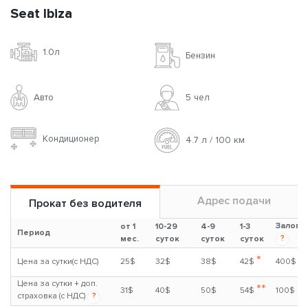
Seat Ibiza
1.0л
Бензин
Авто
5 чел
Кондиционер
4.7 л / 100 км
Адрес подачи
Прокат без водителя
Залог
от 1
10-29
4-9
1-3
Период
?
мес.
суток
суток
суток
*
Цена за сутки(с НДС)
25$
32$
38$
42$
400$
Цена за сутки + доп.
**
31$
40$
50$
54$
100$
страховка (с НДС)
?