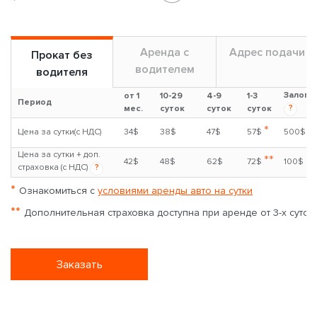
Аренда с
Адрес подачи
Прокат без
водителем
водителя
Залог
от 1
10-29
4-9
1-3
Период
?
мес.
суток
суток
суток
*
Цена за сутки(с НДС)
34$
38$
47$
57$
500$
Цена за сутки + доп.
**
42$
48$
62$
72$
100$
страховка (с НДС)
?
*
Ознакомиться с
условиями аренды авто на сутки
**
Дополнительная страховка доступна при аренде от 3-х суток
Заказать