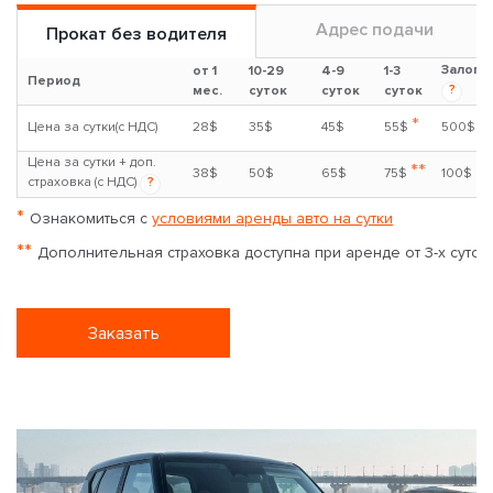
Адрес подачи
Прокат без водителя
Залог
от 1
10-29
4-9
1-3
Период
?
мес.
суток
суток
суток
*
Цена за сутки(с НДС)
28$
35$
45$
55$
500$
Цена за сутки + доп.
**
38$
50$
65$
75$
100$
страховка (с НДС)
?
*
Ознакомиться с
условиями аренды авто на сутки
**
Дополнительная страховка доступна при аренде от 3-х суток
Заказать