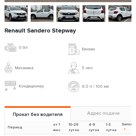
Renault Sandero Stepway
0.9л
Бензин
Механика
5 чел
Кондиционер
6.0 л / 100 км
Адрес подачи
Прокат без водителя
Залог
от 1
10-29
4-9
1-3
Период
?
мес.
суток
суток
суток