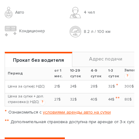
Авто
4 чел
Кондиционер
8.2 л / 100 км
Адрес подачи
Прокат без водителя
Залог
от 1
10-29
4-9
1-3
Период
?
мес.
суток
суток
суток
*
Цена за сутки(с НДС)
21$
24$
28$
32$
300$
Цена за сутки + доп.
**
27$
32$
40$
44$
80$
страховка (с НДС)
?
*
Ознакомиться с
условиями аренды авто на сутки
**
Дополнительная страховка доступна при аренде от 3-х суток