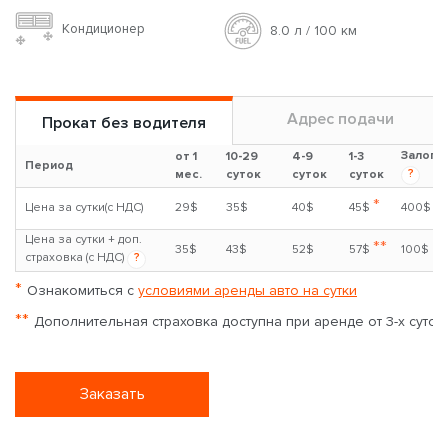
Кондиционер
8.0 л / 100 км
Адрес подачи
Прокат без водителя
Залог
от 1
10-29
4-9
1-3
Период
?
мес.
суток
суток
суток
*
Цена за сутки(с НДС)
29$
35$
40$
45$
400$
Цена за сутки + доп.
**
35$
43$
52$
57$
100$
страховка (с НДС)
?
*
Ознакомиться с
условиями аренды авто на сутки
**
Дополнительная страховка доступна при аренде от 3-х суток
Заказать