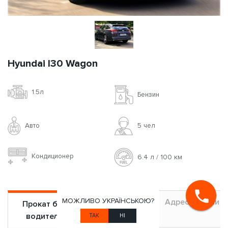
Hyundai I30 Wagon
1.5л
Бензин
Авто
5 чел
Кондиционер
6.4 л / 100 км
МОЖЛИВО УКРАЇНСЬКОЮ?
Аренда с
Адрес подачи
Прокат без
водителем
водителя
ТАК
НІ