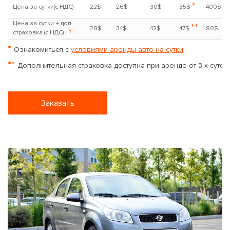
*
Цена за сутки(с НДС)
22$
26$
30$
35$
400$
Цена за сутки + доп.
**
28$
34$
42$
47$
80$
страховка (с НДС)
?
*
Ознакомиться с
условиями аренды авто на сутки
**
Дополнительная страховка доступна при аренде от 3-х суток
Заказать