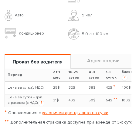
Авто
5 чел
Кондиционер
5.0 л / 100 км
Адрес подачи
Прокат без водителя
Залог
от 1
10-29
4-9
1-3
Период
?
мес.
суток
суток
суток
*
Цена за сутки(с НДС)
25$
32$
38$
42$
400$
Цена за сутки + доп.
**
31$
40$
50$
54$
100$
страховка (с НДС)
?
*
Ознакомиться с
условиями аренды авто на сутки
**
Дополнительная страховка доступна при аренде от 3-х суток