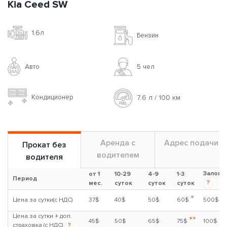
Kia Ceed SW
1.6л
Бензин
Авто
5 чел
Кондиционер
7.6 л / 100 км
Аренда с
Адрес подачи
Прокат без
водителем
водителя
Залог
от 1
10-29
4-9
1-3
Период
?
мес.
суток
суток
суток
*
Цена за сутки(с НДС)
37$
40$
50$
60$
500$
Цена за сутки + доп.
**
45$
50$
65$
75$
100$
страховка (с НДС)
?