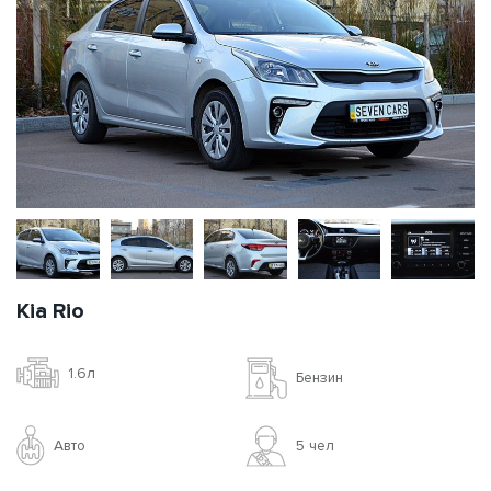
Kia Rio
1.6л
Бензин
Авто
5 чел