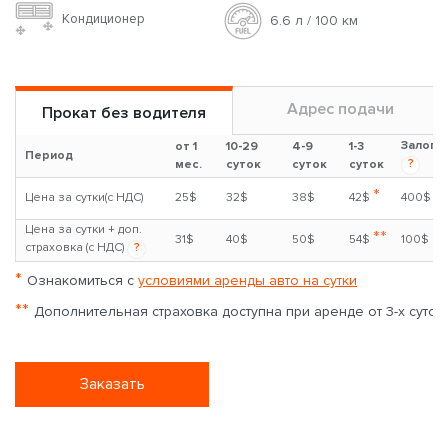
Кондиционер
6.6 л / 100 км
Адрес подачи
Прокат без водителя
Залог
от 1
10-29
4-9
1-3
Период
?
мес.
суток
суток
суток
*
Цена за сутки(с НДС)
25$
32$
38$
42$
400$
Цена за сутки + доп.
**
31$
40$
50$
54$
100$
страховка (с НДС)
?
*
Ознакомиться с
условиями аренды авто на сутки
**
Дополнительная страховка доступна при аренде от 3-х суток
Заказать