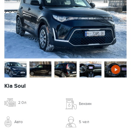
Kia Soul
2.0л
Бензин
Авто
5 чел