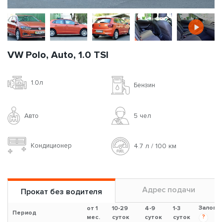
VW Polo, Auto, 1.0 TSI
1.0л
Бензин
Авто
5 чел
Кондиционер
4.7 л / 100 км
Адрес подачи
Прокат без водителя
Залог
от 1
10-29
4-9
1-3
Период
?
мес.
суток
суток
суток