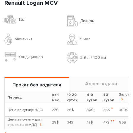
Renault Logan MCV
1.5л
Дизель
Механика
5 чел
Кондиционер
3.9 л / 100 км
Адрес подачи
Прокат без водителя
Залог
от 1
10-29
4-9
1-3
Период
?
мес.
суток
суток
суток
*
Цена за сутки(с НДС)
22$
26$
30$
35$
300$
Цена за сутки + доп.
**
28$
34$
42$
47$
80$
страховка (с НДС)
?