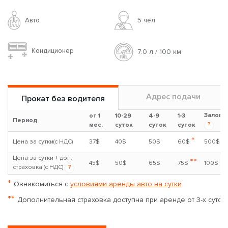
Авто
5 чел
Кондиционер
7.0 л / 100 км
Адрес подачи
Прокат без водителя
Залог
от 1
10-29
4-9
1-3
Период
?
мес.
суток
суток
суток
*
Цена за сутки(с НДС)
37$
40$
50$
60$
500$
Цена за сутки + доп.
**
45$
50$
65$
75$
100$
страховка (с НДС)
?
*
Ознакомиться с
условиями аренды авто на сутки
**
Дополнительная страховка доступна при аренде от 3-х суток