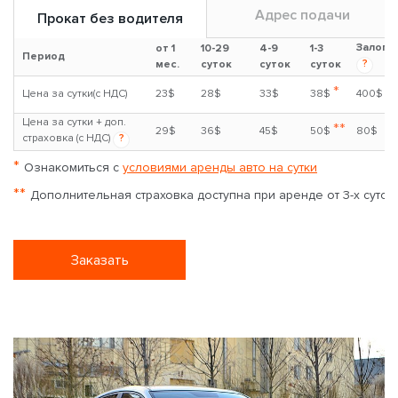
Адрес подачи
Прокат без водителя
Залог
от 1
10-29
4-9
1-3
Период
?
мес.
суток
суток
суток
*
Цена за сутки(с НДС)
23$
28$
33$
38$
400$
Цена за сутки + доп.
**
29$
36$
45$
50$
80$
страховка (с НДС)
?
*
Ознакомиться с
условиями аренды авто на сутки
**
Дополнительная страховка доступна при аренде от 3-х суток
Заказать