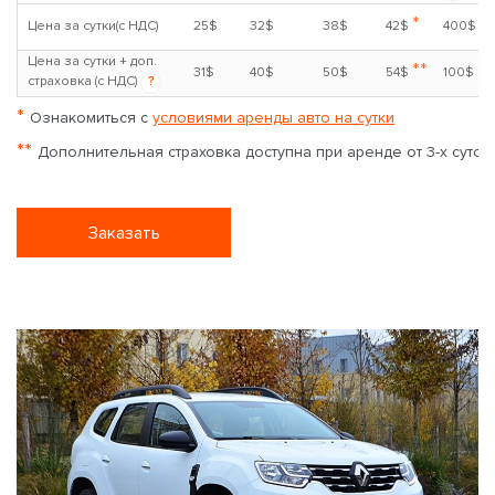
*
Цена за сутки(с НДС)
25$
32$
38$
42$
400$
Цена за сутки + доп.
**
31$
40$
50$
54$
100$
страховка (с НДС)
?
*
Ознакомиться с
условиями аренды авто на сутки
**
Дополнительная страховка доступна при аренде от 3-х суток
Заказать