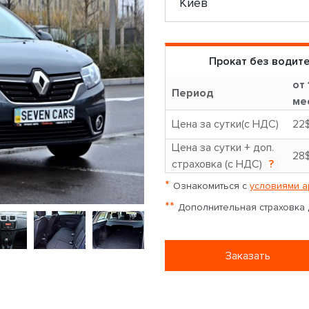
Прокат без водит
от 
Период
ме
Цена за сутки(с НДС)
22
Цена за сутки + доп.
28
страховка (с НДС)
?
*
Ознакомиться с
условиями а
**
Дополнительная страховка д
Заказать