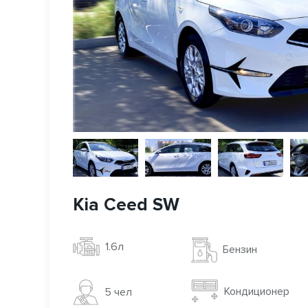
Kia Ceed SW
1.6л
Бензин
Кондиционер
5 чел