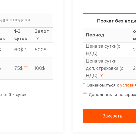
Адрес подачи
Прокат без вод
9
1-3
Залог
о
Период
ок
суток
?
м
Цена за сутки(с
*
$
60$
500$
2
НДС)
Цена за сутки +
**
$
75$
100$
доп. страховка (с
2
НДС)
?
*
Ознакомиться с
условия
**
 от 3-х суток
Дополнительная страхо
Заказать