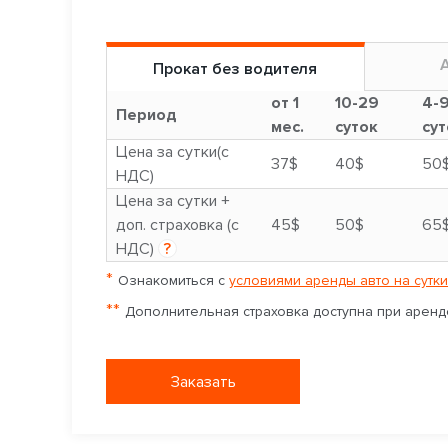
Прокат без водителя
от 1
10-29
4-
Период
мес.
суток
сут
Цена за сутки(с
37$
40$
50
НДС)
Цена за сутки +
доп. страховка (с
45$
50$
65
НДС)
?
*
Ознакомиться с
условиями аренды авто на сутки
**
Дополнительная страховка доступна при аренде
Заказать