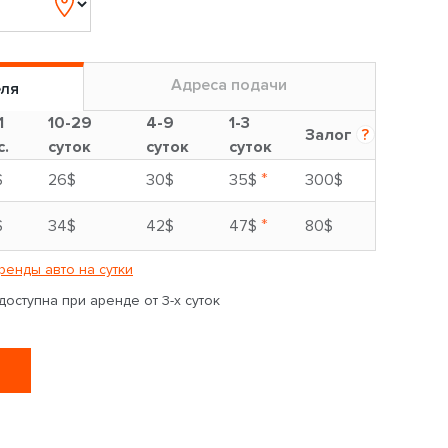
Адреса подачи
еля
1
10-29
4-9
1-3
Залог
?
с.
суток
суток
суток
*
$
26$
30$
35$
300$
*
$
34$
42$
47$
80$
ренды авто на сутки
оступна при аренде от 3-х суток