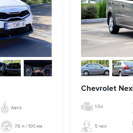
Chevrolet Nex
1.5л
Авто
5 чел
7.6 л / 100 км