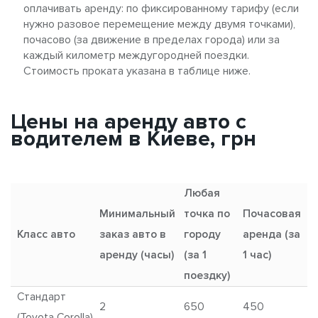
оплачивать аренду: по фиксированному тарифу (если
нужно разовое перемещение между двумя точками),
почасово (за движение в пределах города) или за
каждый километр междугородней поездки.
Стоимость проката указана в таблице ниже.
Цены на аренду авто с
водителем в Киеве, грн
Любая
Минимальный
точка по
Почасовая
Класс авто
заказ авто в
городу
аренда (за
п
аренду (часы)
(за 1
1 час)
поездку)
Стандарт
2
650
450
1
(Toyota Corolla)