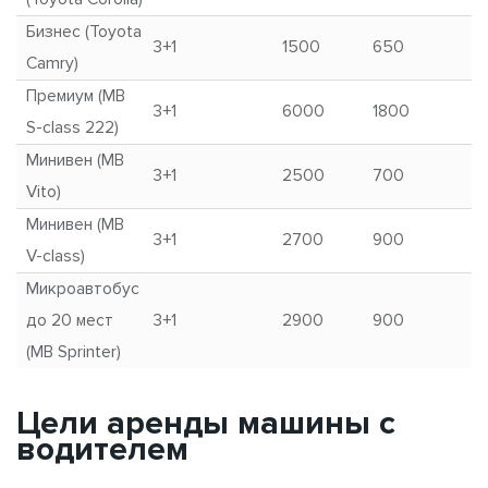
Бизнес (Toyota
3+1
1500
650
Camry)
Премиум (MB
3+1
6000
1800
S-class 222)
Минивен (MB
3+1
2500
700
Vito)
Минивен (MB
3+1
2700
900
V-class)
Микроавтобус
до 20 мест
3+1
2900
900
(MB Sprinter)
Цели аренды машины с
водителем