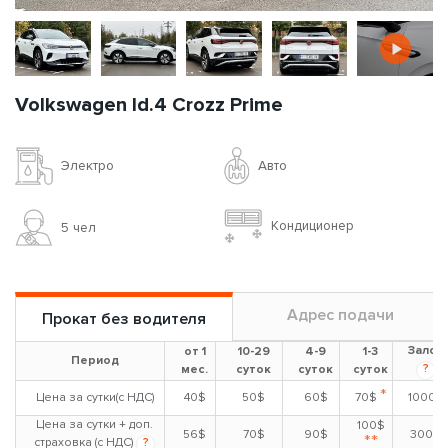
Volkswagen Id.4 Crozz Prime
Авто
Электро
Кондиционер
5 чел
Адрес подачи
Прокат без водителя
Залог
от 1
10-29
4-9
1-3
Период
?
мес.
суток
суток
суток
*
Цена за сутки(с НДС)
40$
50$
60$
70$
1000$
Цена за сутки + доп.
100$
56$
70$
90$
300$
**
страховка (с НДС)
?