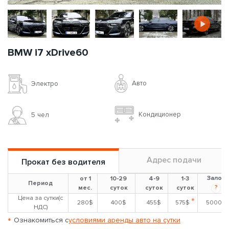
BMW i7 xDrive60
Авто
Электро
Кондиционер
5 чел
Адрес подачи
Прокат без водителя
Залог
от 1
10-29
4-9
1-3
Период
?
мес.
суток
суток
суток
Цена за сутки(с
*
280$
400$
455$
575$
5000$
НДС)
*
Ознакомиться с
условиями аренды авто на сутки