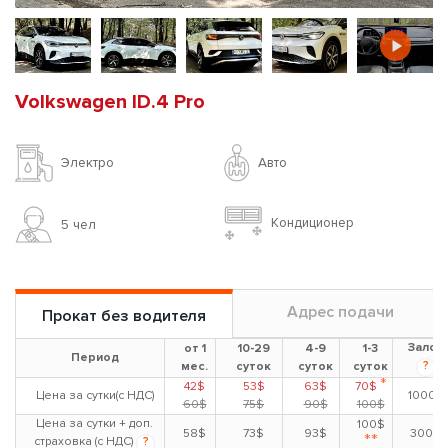
Volkswagen ID.4 Pro
Авто
Электро
Кондиционер
5 чел
Адрес подачи
Прокат без водителя
Залог
от 1
10-29
4-9
1-3
Период
?
мес.
суток
суток
суток
*
42$
53$
63$
70$
Цена за сутки(с НДС)
1000$
60$
75$
90$
100$
Цена за сутки + доп.
100$
58$
73$
93$
300$
**
страховка (с НДС)
?