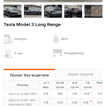
Tesla Model 3 Long Range
Авто
Электро
Кондиционер
5 чел
Адрес подачи
Прокат без водителя
Залог
от 1
10-29
4-9
1-3
Период
?
мес.
суток
суток
суток
*
Цена за сутки(с НДС)
43$
48$
55$
65$
700$
Цена за сутки + доп.
**
57$
66$
82$
92$
200$
страховка (с НДС)
?