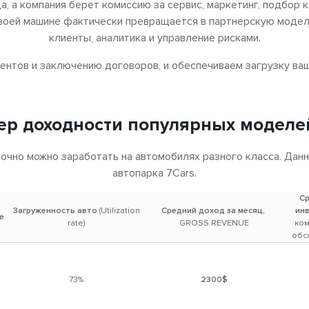
, а компания берет комиссию за сервис, маркетинг, подбор 
Купить машину и сдавать в
своей машине фактически превращается в партнерскую модель
инструмент инвестиций с пр
клиенты, аналитика и управление рисками.
Возможность мас
иентов и заключению договоров, и обеспечиваем загрузку ваш
Это — идеальный старт для т
аренду. Вы можете начать с
р доходности популярных моделе
расширить свой парк до 2, 5
очно можно заработать на автомобилях разного класса. Данн
Юридическая про
автопарка 7Cars.
Ср
Отношения оформляются по 
Загруженность авто
(Utilization
Средний доход за месяц,
ин
фиксированной периодичнос
е
rate)
GROSS REVENUE
ком
заработок на сдаче авто в 
обс
Услуга особенно подойдет
73%
2300$
Владельцам современных а
используют их нечасто.