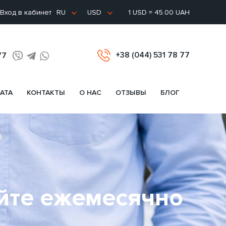
Вход в кабинет
1 USD = 45.00 UAH
RU
USD
+38 (044) 531 78 77
77
АТА
КОНТАКТЫ
О НАС
ОТЗЫВЫ
БЛОГ
айте ежемесячно