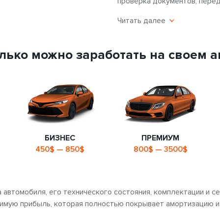
проверка документов, перед
Читать далее
Экономическая э
лько можно заработать на своем а
Статистика показывает, что
простаивает около 70-80% в
продолжаете платить за его
это способ заставить это в
день и компенсировать расх
Профессиональны
сдаче авто в аре
БИЗНЕС
ПРЕМИУМ
450$ — 850$
800$ — 3500$
7Cars работает на рынке ав
знаем особенности работы в
передачи авто в аренду.
са автомобиля, его технического состояния, комплектации и
имую прибыль, которая полностью покрывает амортизацию и 
Безопасный спос