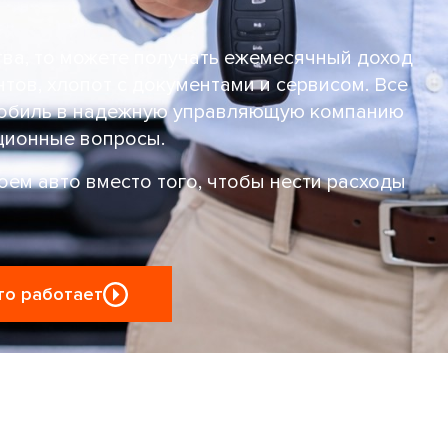
тва, то можете получать ежемесячный доход
тов, хлопот с документами и сервисом. Все
омобиль в надежную управляющую компанию
ационные вопросы.
оем авто вместо того, чтобы нести расходы
то работает