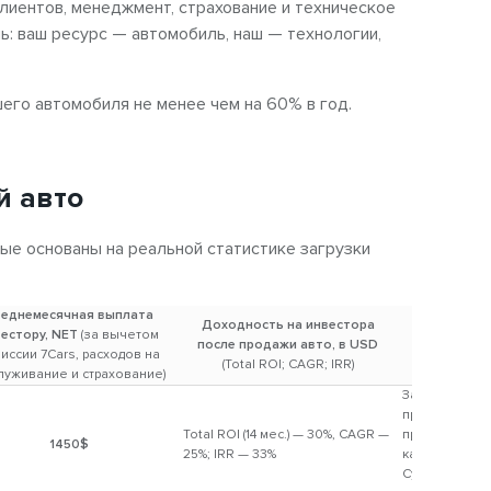
клиентов, менеджмент, страхование и техническое
 аренду — надежный способ получить эффективный
: ваш ресурс — автомобиль, наш — технологии,
огнозируемой окупаемостью около трех лет.
штабирования
его автомобиля не менее чем на 60% в год.
ех, кто хочет построить бизнес на сдаче авто в
 одной машины, оценить доходность, а впоследствии
й авто
 или даже 10 автомобилей.
ые основаны на реальной статистике загрузки
зрачность
еднемесячная выплата
официальному договору, а расчеты проходят с
Доходность на инвестора
вестору, NET
(за вычетом
тью выплат. Поэтому вы имеете легальный
после продажи авто, в USD
Ком
иссии 7Cars, расходов на
(Total ROI; CAGR; IRR)
аренду и уверенность в надежности сотрудничества.
луживание и страхование)
За короткий 
:
прокате (14 м
Total ROI (14 мес.) — 30%, CAGR —
принес 30% д
1450$
25%; IRR — 33%
капитала вла
втомобилей (возрастом до 3 лет), которые
Существенны