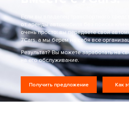
Если вы владелец транспортного средс
от аренды автомобиля без поиска клиен
очень просто: вы передаете свой авт
7Cars, а мы берем на себя все организ
Результат? Вы можете заработать на св
на его обслуживание.
Получить предложение
Как э