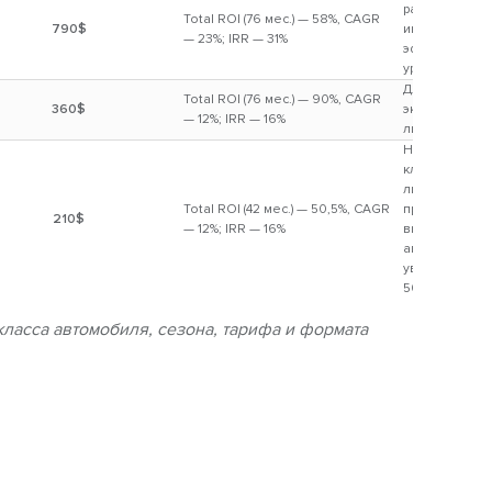
работы в про
Total ROI (76 мес.) — 58%, CAGR
790$
инвестора ув
— 23%; IRR — 31%
эффективност
уровне 23% г
Длительный 
Total ROI (76 мес.) — 90%, CAGR
360$
эксплуатации 
— 12%; IRR — 16%
ликвидный ав
Низкий порог
класс авто (10-
ликвидный кла
Total ROI (42 мес.) — 50,5%, CAGR
проблем быст
210$
— 12%; IRR — 16%
высокая оста
авто. Инвест
увеличение з
50% для инве
класса автомобиля, сезона, тарифа и формата