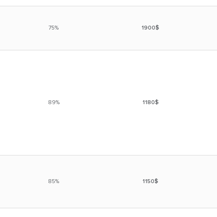
Предпринимателям, котор
дохода без привлечения в
75%
1900$
Инвесторам, которые расс
как бизнес-стратегию.
Владельцам, которые хотя
хлопот с поиском арендат
89%
1180$
85%
1150$