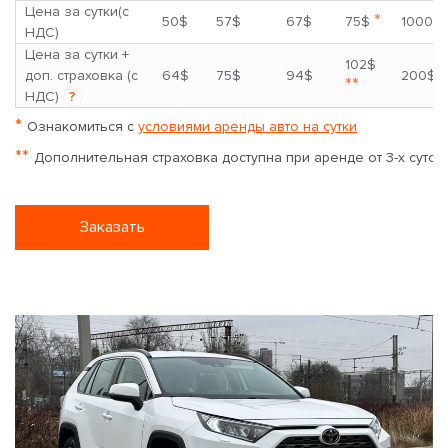
Цена за сутки(с
*
50$
57$
67$
75$
1000$
НДС)
Цена за сутки +
102$
доп. страховка (с
64$
75$
94$
200$
**
НДС)
?
*
Ознакомиться с
условиями аренды авто на сутки
**
Дополнительная страховка доступна при аренде от 3-х суток
Заказать