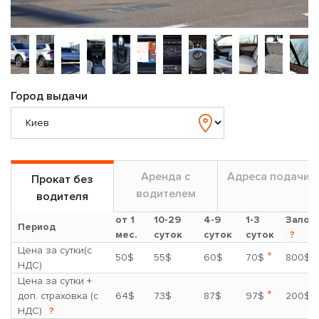
Город выдачи
Аренда с
Адреса подачи
Прокат без
водителем
водителя
от 1
10-29
4-9
1-3
Залог
Период
мес.
суток
суток
суток
?
Цена за сутки(с
*
50$
55$
60$
70$
800$
НДС)
Цена за сутки +
*
доп. страховка (с
64$
73$
87$
97$
200$
НДС)
?