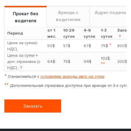
Аренда с
Адрес подачи
Прокат без
водителем
водителя
от 1
10-29
4-9
1-3
Залог
Период
мес.
суток
суток
суток
?
Цена за сутки(с
*
50$
57$
67$
75$
800$
НДС)
Цена за сутки +
102$
доп. страховка (с
64$
75$
94$
200$
**
НДС)
?
*
Ознакомиться с
условиями аренды авто на сутки
**
Дополнительная страховка доступна при аренде от 3-х суток
Заказать