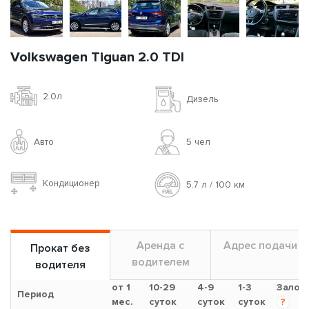
Volkswagen Tiguan 2.0 TDI
2.0л
Дизель
Авто
5 чел
Кондиционер
5.7 л / 100 км
Аренда с
Адрес подачи
Прокат без
водителем
водителя
от 1
10-29
4-9
1-3
Залог
Период
мес.
суток
суток
суток
?