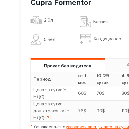
Cupra Formentor
2.0л
Бензин
Кондиционер
5 чел
Прокат без водителя
от 1
10-29
4-
Период
мес.
суток
сут
Цена за сутки(с
60$
70$
80
НДС)
Цена за сутки +
доп. страховка (с
76$
90$
110
НДС)
?
*
Ознакомиться с
условиями аренды авто на сутки