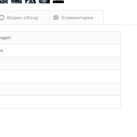
Видео-обзор
Комментарии
wagen
ек
н