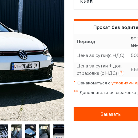
Прокат без водит
от 
Период
ме
Цена за сутки(с НДС)
50
Цена за сутки + доп.
66
страховка (с НДС)
?
*
Ознакомиться с
условиями а
**
Дополнительная страховка д
Заказать