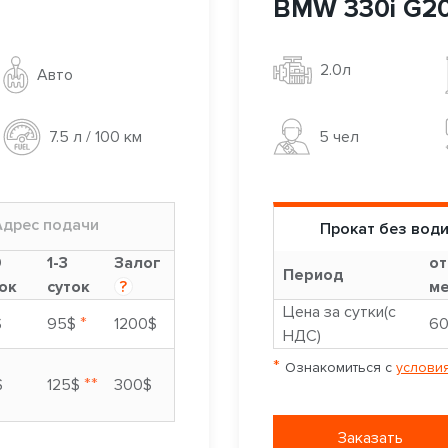
BMW 330i G2
2.0л
Авто
5 чел
7.5 л / 100 км
Адрес подачи
Прокат без вод
9
1-3
Залог
от
Период
ок
суток
?
ме
Цена за сутки(с
*
$
95$
1200$
6
НДС)
*
Ознакомиться с
условия
**
$
125$
300$
Заказать