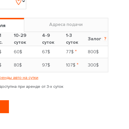
Адреса подачи
еля
1
10-29
4-9
1-3
Залог
?
с.
суток
суток
суток
*
$
60$
67$
77$
800$
*
$
80$
97$
107$
300$
ренды авто на сутки
оступна при аренде от 3-х суток