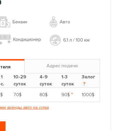
0
Авто
Бензин
Кондиционер
6.1 л / 100 км
Адрес подачи
ителя
 1
10-29
4-9
1-3
Залог
с.
суток
суток
суток
?
*
0$
70$
80$
90$
1000$
ми аренды авто на сутки