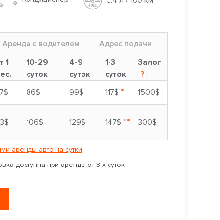
5.4 л / 100 км
Аренда с водителем
Адрес подачи
т 1
10-29
4-9
1-3
Залог
ес.
суток
суток
суток
?
*
7$
86$
99$
117$
1500$
**
3$
106$
129$
147$
300$
ми аренды авто на сутки
вка доступна при аренде от 3-х суток