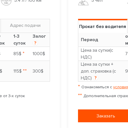
5 чел
5.4 л / 100 км
Адрес подачи
Прокат без водителя
9
1-3
Залог
о
Период
ок
суток
?
м
Цена за сутки(с
*
$
85$
1000$
7
НДС)
Цена за сутки +
**
$
115$
300$
доп. страховка (с
9
НДС)
?
*
Ознакомиться с
условия
**
 от 3-х суток
Дополнительная страхо
Заказать