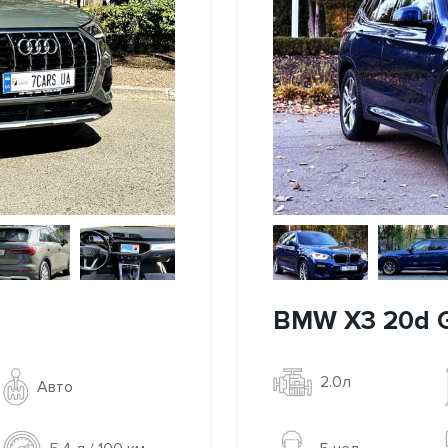
BMW X3 20d 
2.0л
Авто