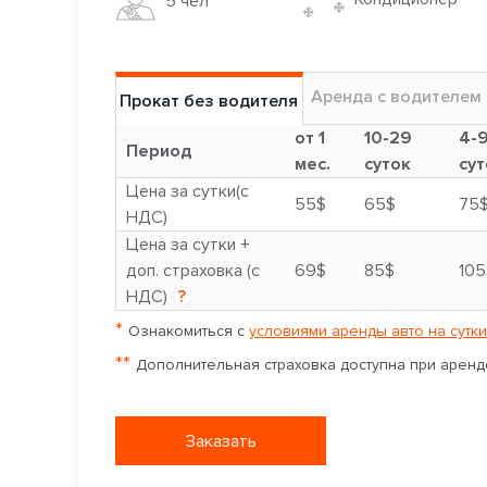
5 чел
Аренда с водителем
Прокат без водителя
от 1
10-29
4-
Период
мес.
суток
сут
Цена за сутки(с
55$
65$
75
НДС)
Цена за сутки +
доп. страховка (с
69$
85$
105
НДС)
?
*
Ознакомиться с
условиями аренды авто на сутки
**
Дополнительная страховка доступна при аренде
Заказать