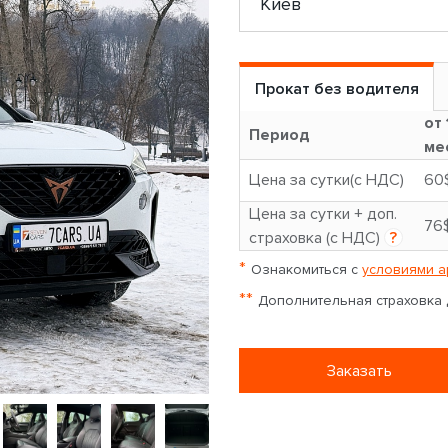
Прокат без водителя
от 
Период
ме
Цена за сутки(с НДС)
60
Цена за сутки + доп.
76
страховка (с НДС)
?
*
Ознакомиться с
условиями а
**
Дополнительная страховка д
Заказать