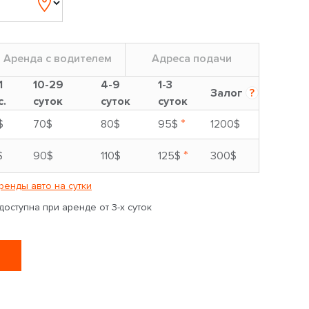
Аренда с водителем
Адреса подачи
1
10-29
4-9
1-3
Залог
?
с.
суток
суток
суток
*
$
70$
80$
95$
1200$
*
$
90$
110$
125$
300$
ренды авто на сутки
оступна при аренде от 3-х суток