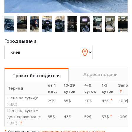
Город выдачи
Адреса подачи
Прокат без водителя
от 1
10-29
4-9
1-3
Залог
Период
мес.
суток
суток
суток
?
Цена за сутки(с
*
29$
35$
40$
45$
400$
НДС)
Цена за сутки +
*
доп. страховка (с
35$
43$
52$
57$
100$
НДС)
?
*
Ознакомиться с
условиями аренды авто на сутки