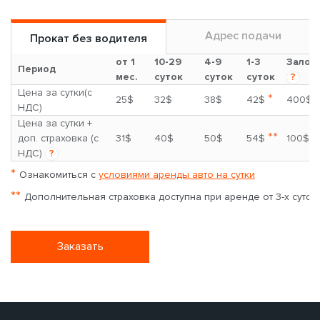
Адрес подачи
Прокат без водителя
от 1
10-29
4-9
1-3
Залог
Период
мес.
суток
суток
суток
?
Цена за сутки(с
*
25$
32$
38$
42$
400$
НДС)
Цена за сутки +
**
доп. страховка (с
31$
40$
50$
54$
100$
НДС)
?
*
Ознакомиться с
условиями аренды авто на сутки
**
Дополнительная страховка доступна при аренде от 3-х суток
Заказать