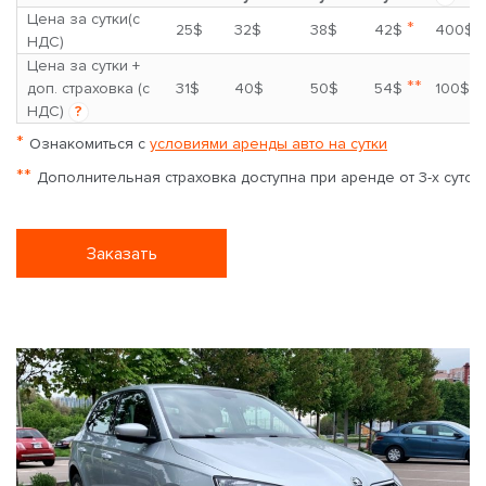
Цена за сутки(с
*
25$
32$
38$
42$
400$
НДС)
Цена за сутки +
**
доп. страховка (с
31$
40$
50$
54$
100$
НДС)
?
*
Ознакомиться с
условиями аренды авто на сутки
**
Дополнительная страховка доступна при аренде от 3-х суток
Заказать