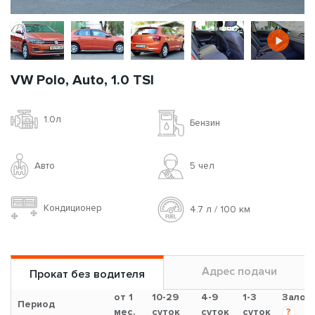
VW Polo, Auto, 1.0 TSI
1.0л
Бензин
Авто
5 чел
Кондиционер
4.7 л / 100 км
Адрес подачи
Прокат без водителя
от 1
10-29
4-9
1-3
Залог
Период
мес.
суток
суток
суток
?