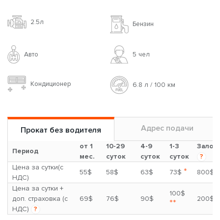
2.5л
Бензин
Авто
5 чел
Кондиционер
6.8 л / 100 км
Адрес подачи
Прокат без водителя
от 1
10-29
4-9
1-3
Залог
Период
мес.
суток
суток
суток
?
Цена за сутки(с
*
55$
58$
63$
73$
800$
НДС)
Цена за сутки +
100$
доп. страховка (с
69$
76$
90$
200$
**
НДС)
?