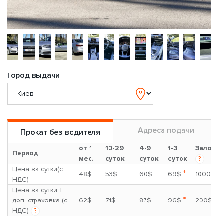
Город выдачи
Адреса подачи
Прокат без водителя
от 1
10-29
4-9
1-3
Залог
Период
мес.
суток
суток
суток
?
Цена за сутки(с
*
48$
53$
60$
69$
1000$
НДС)
Цена за сутки +
*
доп. страховка (с
62$
71$
87$
96$
200$
НДС)
?