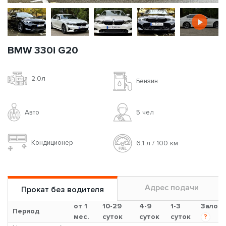
BMW 330i G20
2.0л
Бензин
Авто
5 чел
Кондиционер
6.1 л / 100 км
Адрес подачи
Прокат без водителя
от 1
10-29
4-9
1-3
Залог
Период
мес.
суток
суток
суток
?