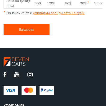
Цена за сутки(с
*
60$
70$
80$
90$
1000$
НДС)
*
Ознакомиться с
условиями аренды авто на сутки
Заказать
КОМПАНИЯ