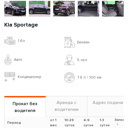
Kia Sportage
1.6л
Бензин
Авто
5 чел
Кондиционер
7.8 л / 100 км
Аренда с
Адрес подачи
Прокат без
водителем
водителя
Залог
от 1
10-29
4-9
1-3
Период
?
мес.
суток
суток
суток