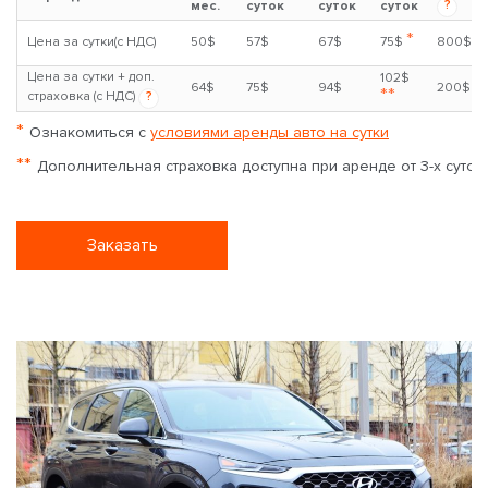
?
мес.
суток
суток
суток
*
Цена за сутки(с НДС)
50$
57$
67$
75$
800$
Цена за сутки + доп.
102$
64$
75$
94$
200$
**
страховка (с НДС)
?
*
Ознакомиться с
условиями аренды авто на сутки
**
Дополнительная страховка доступна при аренде от 3-х суток
Заказать