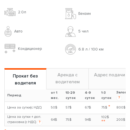
2.0л
Бензин
Авто
5 чел
Кондиционер
6.8 л / 100 км
Аренда с
Адрес подачи
Прокат без
водителем
водителя
Залог
от 1
10-29
4-9
1-3
Период
?
мес.
суток
суток
суток
*
Цена за сутки(с НДС)
50$
57$
67$
75$
800$
Цена за сутки + доп.
102$
64$
75$
94$
200$
**
страховка (с НДС)
?