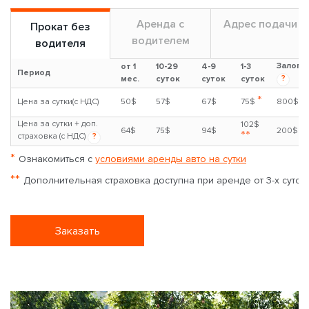
Аренда с
Адрес подачи
Прокат без
водителем
водителя
Залог
от 1
10-29
4-9
1-3
Период
?
мес.
суток
суток
суток
*
Цена за сутки(с НДС)
50$
57$
67$
75$
800$
Цена за сутки + доп.
102$
64$
75$
94$
200$
**
страховка (с НДС)
?
*
Ознакомиться с
условиями аренды авто на сутки
**
Дополнительная страховка доступна при аренде от 3-х суток
Заказать