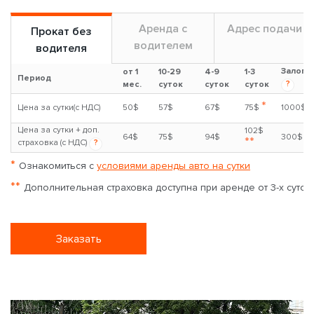
Аренда с
Адрес подачи
Прокат без
водителем
водителя
Залог
от 1
10-29
4-9
1-3
Период
?
мес.
суток
суток
суток
*
Цена за сутки(с НДС)
50$
57$
67$
75$
1000$
Цена за сутки + доп.
102$
64$
75$
94$
300$
**
страховка (с НДС)
?
*
Ознакомиться с
условиями аренды авто на сутки
**
Дополнительная страховка доступна при аренде от 3-х суток
Заказать