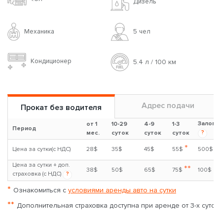
Дизель
Механика
5 чел
Кондиционер
5.4 л / 100 км
Адрес подачи
Прокат без водителя
Залог
от 1
10-29
4-9
1-3
Период
?
мес.
суток
суток
суток
*
Цена за сутки(с НДС)
28$
35$
45$
55$
500$
Цена за сутки + доп.
**
38$
50$
65$
75$
100$
страховка (с НДС)
?
*
Ознакомиться с
условиями аренды авто на сутки
**
Дополнительная страховка доступна при аренде от 3-х суток