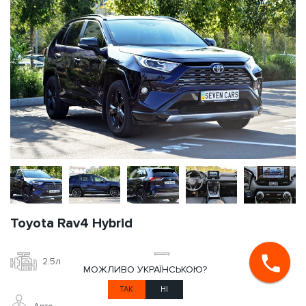
Toyota Rav4 Hybrid
2.5л
Бензин
МОЖЛИВО УКРАЇНСЬКОЮ?
ТАК
НІ