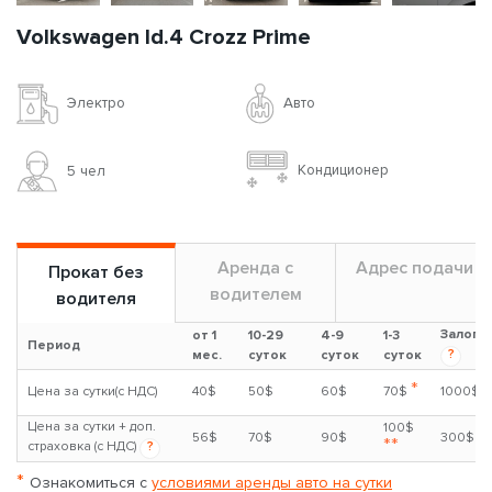
Volkswagen Id.4 Crozz Prime
Авто
Электро
Кондиционер
5 чел
Аренда с
Адрес подачи
Прокат без
водителем
водителя
Залог
от 1
10-29
4-9
1-3
Период
?
мес.
суток
суток
суток
*
Цена за сутки(с НДС)
40$
50$
60$
70$
1000$
Цена за сутки + доп.
100$
56$
70$
90$
300$
**
страховка (с НДС)
?
*
Ознакомиться с
условиями аренды авто на сутки