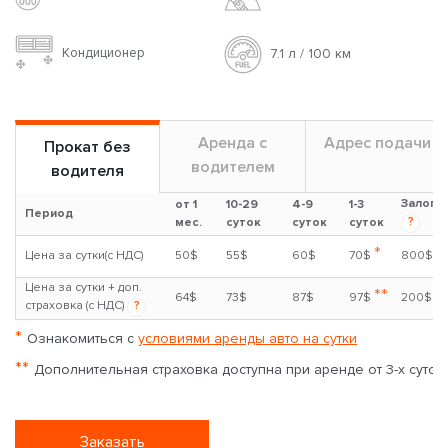
Кондиционер
7.1 л / 100 км
Аренда с
Адрес подачи
Прокат без
водителем
водителя
Залог
от 1
10-29
4-9
1-3
Период
?
мес.
суток
суток
суток
*
Цена за сутки(с НДС)
50$
55$
60$
70$
800$
Цена за сутки + доп.
**
64$
73$
87$
97$
200$
страховка (с НДС)
?
*
Ознакомиться с
условиями аренды авто на сутки
**
Дополнительная страховка доступна при аренде от 3-х суток
Заказать