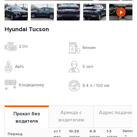
Hyundai Tucson
2.0л
Бензин
Авто
5 чел
Кондиционер
8.4 л / 100 км
Аренда с
Адрес подачи
Прокат без
водителем
водителя
Залог
от 1
10-29
4-9
1-3
Период
?
мес.
суток
суток
суток