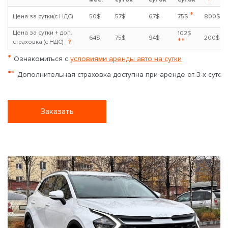
*
Цена за сутки(с НДС)
50$
57$
67$
75$
800$
Цена за сутки + доп.
102$
64$
75$
94$
200$
**
страховка (с НДС)
?
*
Ознакомиться с
условиями аренды авто на сутки
**
Дополнительная страховка доступна при аренде от 3-х суток
Заказать