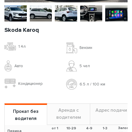
Skoda Karoq
1.4л
Бензин
Авто
5 чел
Кондиционер
6.5 л / 100 км
Аренда с
Адрес подачи
Прокат без
водителем
водителя
Залог
от 1
10-29
4-9
1-3
Период