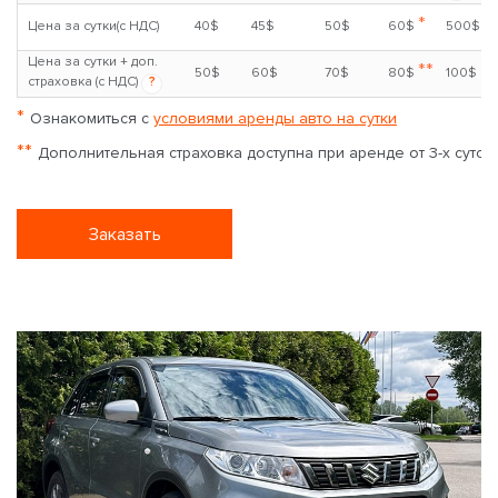
*
Цена за сутки(с НДС)
40$
45$
50$
60$
500$
Цена за сутки + доп.
**
50$
60$
70$
80$
100$
страховка (с НДС)
?
*
Ознакомиться с
условиями аренды авто на сутки
**
Дополнительная страховка доступна при аренде от 3-х суток
Заказать