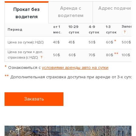
Аренда с
Адрес подачи
Прокат без
водителем
водителя
Залог
от 1
10-29
4-9
1-3
Период
?
мес.
суток
суток
суток
*
Цена за сутки(с НДС)
40$
45$
50$
60$
500$
Цена за сутки + доп.
**
50$
60$
70$
80$
100$
страховка (с НДС)
?
*
Ознакомиться с
условиями аренды авто на сутки
**
Дополнительная страховка доступна при аренде от 3-х суток
Заказать