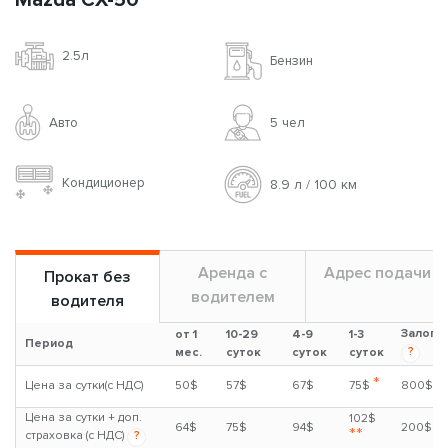
Mazda CX-50
2.5л
Бензин
Авто
5 чел
Кондиционер
8.9 л / 100 км
Аренда с
Адрес подачи
Прокат без
водителем
водителя
Залог
от 1
10-29
4-9
1-3
Период
?
мес.
суток
суток
суток
*
Цена за сутки(с НДС)
50$
57$
67$
75$
800$
Цена за сутки + доп.
102$
64$
75$
94$
200$
**
страховка (с НДС)
?