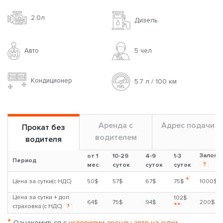
2.0л
Дизель
Авто
5 чел
Кондиционер
5.7 л / 100 км
Аренда с
Адрес подачи
Прокат без
водителем
водителя
Залог
от 1
10-29
4-9
1-3
Период
?
мес.
суток
суток
суток
*
Цена за сутки(с НДС)
50$
57$
67$
75$
1000$
Цена за сутки + доп.
102$
64$
75$
94$
200$
**
страховка (с НДС)
?
*
Ознакомиться с
условиями аренды авто на сутки