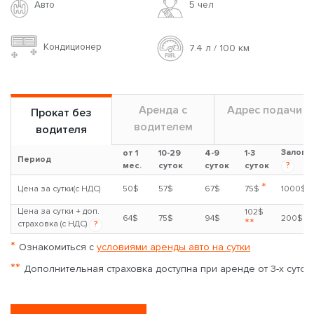
Авто
5 чел
Кондиционер
7.4 л / 100 км
Аренда с
Адрес подачи
Прокат без
водителем
водителя
Залог
от 1
10-29
4-9
1-3
Период
?
мес.
суток
суток
суток
*
Цена за сутки(с НДС)
50$
57$
67$
75$
1000$
Цена за сутки + доп.
102$
64$
75$
94$
200$
**
страховка (с НДС)
?
*
Ознакомиться с
условиями аренды авто на сутки
**
Дополнительная страховка доступна при аренде от 3-х суток