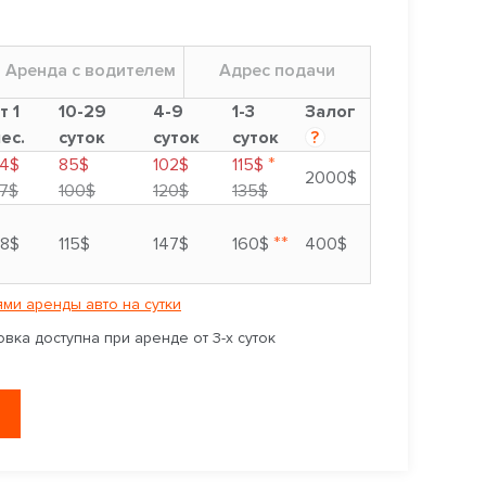
Аренда с водителем
Адрес подачи
т 1
10-29
4-9
1-3
Залог
ес.
суток
суток
суток
?
*
4$
85$
102$
115$
2000$
7$
100$
120$
135$
**
8$
115$
147$
160$
400$
ми аренды авто на сутки
вка доступна при аренде от 3-х суток