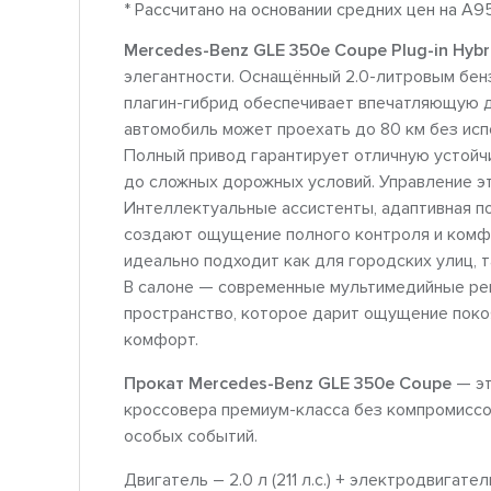
* Рассчитано на основании средних цен на A9
Mercedes-Benz GLE 350e Coupe Plug-in Hybr
элегантности. Оснащённый 2.0-литровым бен
плагин-гибрид обеспечивает впечатляющую д
автомобиль может проехать до 80 км без исп
Полный привод гарантирует отличную устойч
до сложных дорожных условий. Управление э
Интеллектуальные ассистенты, адаптивная по
создают ощущение полного контроля и комфо
идеально подходит как для городских улиц, 
В салоне — современные мультимедийные ре
пространство, которое дарит ощущение покоя
комфорт.
Прокат Mercedes-Benz GLE 350e Coupe
— эт
кроссовера премиум-класса без компромиссо
особых событий.
Двигатель – 2.0 л (211 л.с.) + электродвигатель