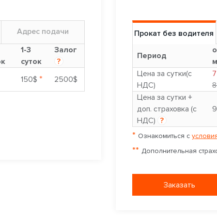
Адрес подачи
Прокат без водителя
1-3
Залог
о
Период
ок
суток
?
м
Цена за сутки(с
7
*
$
150$
2500$
НДС)
8
Цена за сутки +
доп. страховка (с
9
НДС)
?
*
Ознакомиться с
условия
**
Дополнительная страхо
Заказать