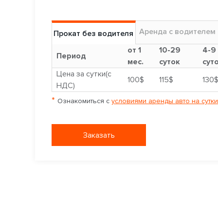
Аренда с водителем
Прокат без водителя
от 1
10-29
4-9
Период
мес.
суток
сут
Цена за сутки(с
100$
115$
130
НДС)
*
Ознакомиться с
условиями аренды авто на сутки
Заказать