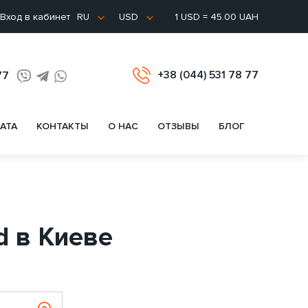
Вход в кабинет
1 USD = 45.00 UAH
RU
USD
+38 (044) 531 78 77
77
АТА
КОНТАКТЫ
О НАС
ОТЗЫВЫ
БЛОГ
d в Киеве