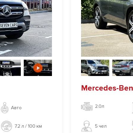
Mercedes-Ben
2.0л
Авто
5 чел
7.2 л / 100 км