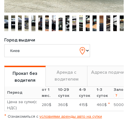
Город выдачи
Аренда с
Адреса подачи
Прокат без
водителем
водителя
от 1
10-29
4-9
1-3
Залог
Период
мес.
суток
суток
суток
?
Цена за сутки(с
*
280$
360$
415$
460$
5000$
НДС)
*
Ознакомиться с
условиями аренды авто на сутки