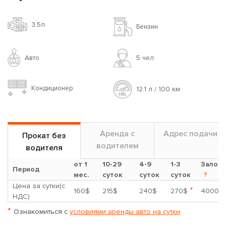
3.5л
Бензин
Авто
5 чел
Кондиционер
12.1 л / 100 км
Аренда с
Адрес подачи
Прокат без
водителем
водителя
от 1
10-29
4-9
1-3
Залог
Период
мес.
суток
суток
суток
?
Цена за сутки(с
*
160$
215$
240$
270$
4000$
НДС)
*
Ознакомиться с
условиями аренды авто на сутки