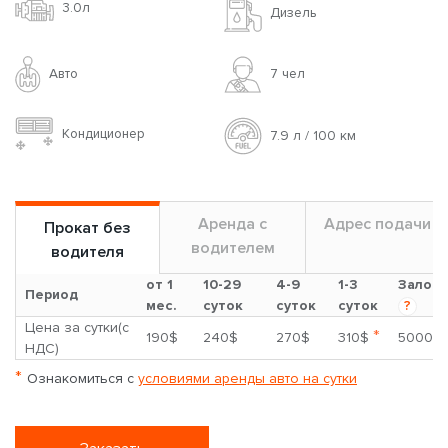
3.0л
Дизель
Авто
7 чел
Кондиционер
7.9 л / 100 км
Аренда с
Адрес подачи
Прокат без
водителем
водителя
от 1
10-29
4-9
1-3
Залог
Период
мес.
суток
суток
суток
?
Цена за сутки(с
*
190$
240$
270$
310$
5000$
НДС)
*
Ознакомиться с
условиями аренды авто на сутки