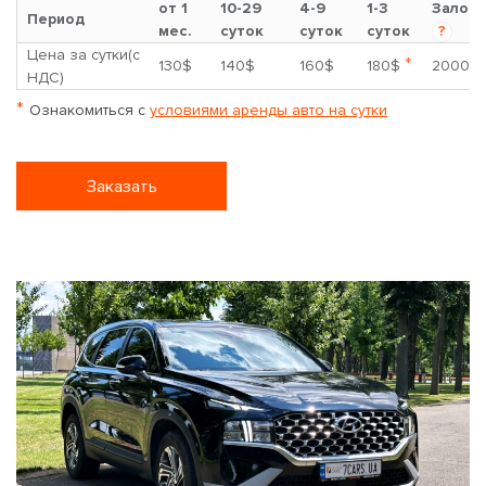
от 1
10-29
4-9
1-3
Залог
Период
мес.
суток
суток
суток
?
Цена за сутки(с
*
130$
140$
160$
180$
2000$
НДС)
*
Ознакомиться с
условиями аренды авто на сутки
Заказать