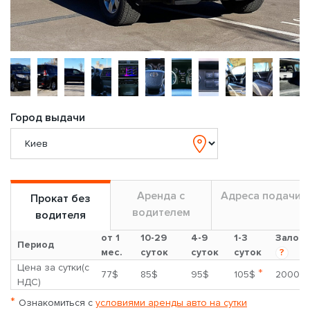
Город выдачи
Аренда с
Адреса подачи
Прокат без
водителем
водителя
от 1
10-29
4-9
1-3
Залог
Период
мес.
суток
суток
суток
?
Цена за сутки(с
*
77$
85$
95$
105$
2000$
НДС)
*
Ознакомиться с
условиями аренды авто на сутки