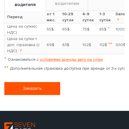
водителем
водителя
от 1
10-29
4-9
1-3
Залог
Период
мес.
суток
суток
суток
?
Цена за сутки(с
*
55$
65$
75$
85$
1000$
НДС)
Цена за сутки +
**
доп. страховка (с
69$
83$
102$
112$
300$
НДС)
?
*
Ознакомиться с
условиями аренды авто на сутки
**
Дополнительная страховка доступна при аренде от 3-х суток
Заказать