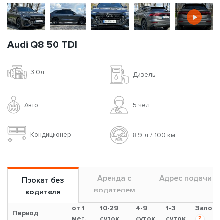
Audi Q8 50 TDI
3.0л
Дизель
Авто
5 чел
Кондиционер
8.9 л / 100 км
Аренда с
Адрес подачи
Прокат без
водителем
водителя
от 1
10-29
4-9
1-3
Залог
Период
мес.
суток
суток
суток
?