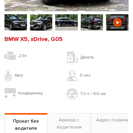
BMW X5, xDrive, G05
2,0л
Дизель
Авто
5 чел
Кондиционер
7.0 л / 100 км
Аренда с
Адрес подачи
Прокат без
водителем
водителя