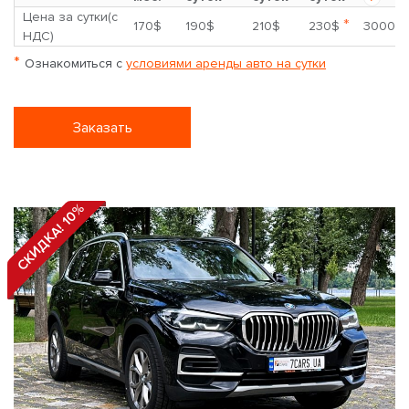
Цена за сутки(с
*
170$
190$
210$
230$
3000$
НДС)
*
Ознакомиться с
условиями аренды авто на сутки
Заказать
СКИДКА! 10%