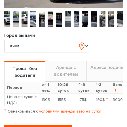
Город выдачи
Аренда с
Адреса подачи
Прокат без
водителем
водителя
от 1
10-29
4-9
1-3
Залог
Период
мес.
суток
суток
суток
?
Цена за сутки(с
*
130$
155$
175$
190$
3000$
НДС)
*
Ознакомиться с
условиями аренды авто на сутки