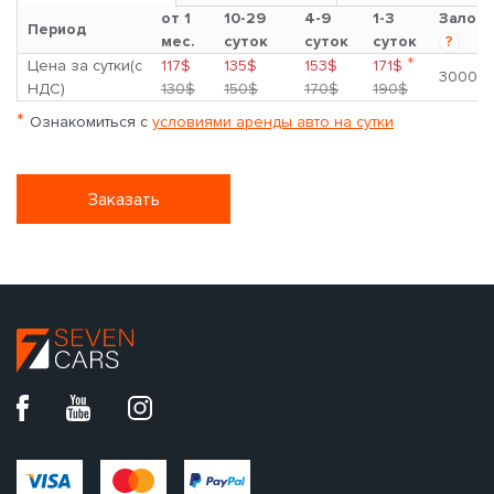
от 1
10-29
4-9
1-3
Залог
Период
мес.
суток
суток
суток
?
*
Цена за сутки(с
117$
135$
153$
171$
3000$
НДС)
130$
150$
170$
190$
*
Ознакомиться с
условиями аренды авто на сутки
Заказать