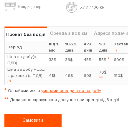
Кондиціонер
5.7 л / 100 км
Оренда з водієм
Адреса подачи
Прокат без водія
від 1
10-29
4-9
1-3
Застава
Період
міс.
днів
днів
днів
?
Ціна за добу(з
*
33$
36$
45$
55$
600$
ПДВ)
Ціна за добу + дод.
70$
страховка (з ПДВ)
41$
46$
60$
150$
**
?
*
Ознайомитися з
умовами оренди авто на добу
**
Додаткове страхування доступне при оренді від 3-х діб
Замовити