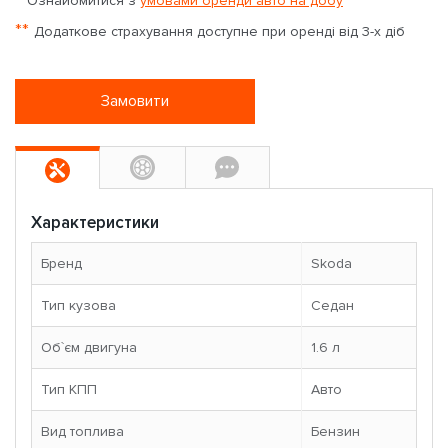
Ознайомитися з
умовами оренди авто на добу
**
Додаткове страхування доступне при оренді від 3-х діб
Замовити
Характеристики
Бренд
Skoda
Тип кузова
Седан
Об`єм двигуна
1.6 л
Тип КПП
Авто
Вид топлива
Бензин