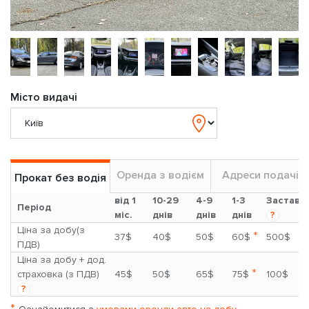
Місто видачі
Оренда з водієм
Адреси подачі
Прокат без водія
від 1
10-29
4-9
1-3
Застава
Період
міс.
днів
днів
днів
?
Ціна за добу(з
*
37$
40$
50$
60$
500$
ПДВ)
Ціна за добу + дод.
*
страховка (з ПДВ)
45$
50$
65$
75$
100$
?
*