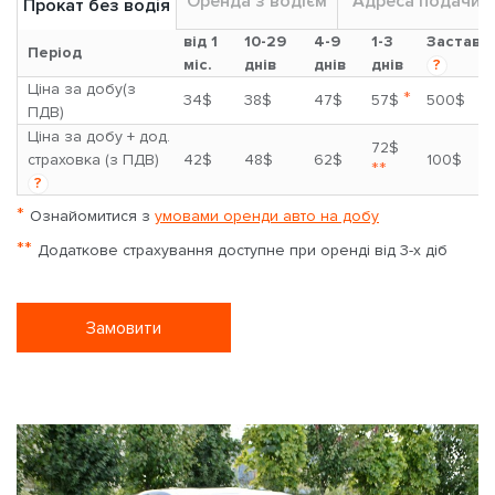
Оренда з водієм
Адреса подачи
Прокат без водія
від 1
10-29
4-9
1-3
Застава
Період
міс.
днів
днів
днів
?
Ціна за добу(з
*
34$
38$
47$
57$
500$
ПДВ)
Ціна за добу + дод.
72$
страховка (з ПДВ)
42$
48$
62$
100$
**
?
*
Ознайомитися з
умовами оренди авто на добу
**
Додаткове страхування доступне при оренді від 3-х діб
Замовити