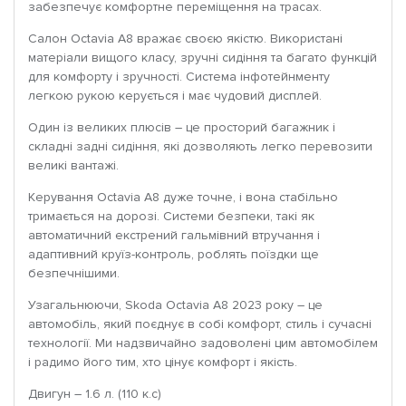
забезпечує комфортне переміщення на трасах.
Салон Octavia A8 вражає своєю якістю. Використані
матеріали вищого класу, зручні сидіння та багато функцій
для комфорту і зручності. Система інфотейнменту
легкою рукою керується і має чудовий дисплей.
Один із великих плюсів – це просторий багажник і
складні задні сидіння, які дозволяють легко перевозити
великі вантажі.
Керування Octavia A8 дуже точне, і вона стабільно
тримається на дорозі. Системи безпеки, такі як
автоматичний екстрений гальмівний втручання і
адаптивний круїз-контроль, роблять поїздки ще
безпечнішими.
Узагальнюючи, Skoda Octavia A8 2023 року – це
автомобіль, який поєднує в собі комфорт, стиль і сучасні
технології. Ми надзвичайно задоволені цим автомобілем
і радимо його тим, хто цінує комфорт і якість.
Двигун – 1.6 л. (110 к.с)