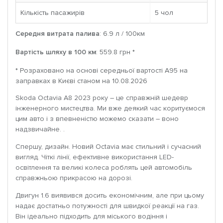
Кількість пасажирів
5 чoл
Середня витрата палива
: 6.9 л / 100км
Вартість шляху в 100 км
: 559.8 грн *
* Розраховано на основі середньої вартості A95 на
заправках в Києві станом на 10.08.2026
Skoda Octavia A8 2023 року – це справжній шедевр
інженерного мистецтва. Ми вже деякий час коритуємося
цим авто і з впевненістю можемо сказати – воно
надзвичайне. .
Спершу, дизайн. Новий Octavia має стильний і сучасний
вигляд. Чіткі лінії, ефективне використання LED-
освітлення та великі колеса роблять цей автомобіль
справжньою прикрасою на дорозі.
Двигун 1.6 виявився досить економічним, але при цьому
надає достатньо потужності для швидкої реакції на газ.
Він ідеально підходить для міського водіння і