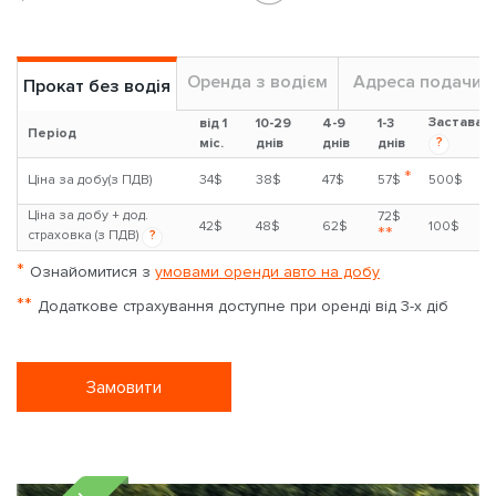
Оренда з водієм
Адреса подачи
Прокат без водія
Застава
від 1
10-29
4-9
1-3
Період
?
міс.
днів
днів
днів
*
Ціна за добу(з ПДВ)
34$
38$
47$
57$
500$
Ціна за добу + дод.
72$
42$
48$
62$
100$
**
страховка (з ПДВ)
?
*
Ознайомитися з
умовами оренди авто на добу
**
Додаткове страхування доступне при оренді від 3-х діб
Замовити