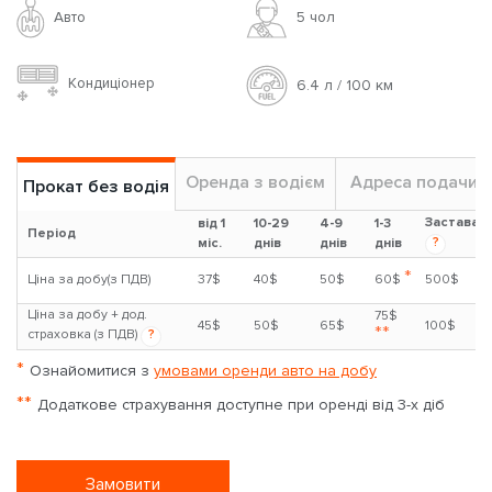
Авто
5 чoл
Кондиціонер
6.4 л / 100 км
Оренда з водієм
Адреса подачи
Прокат без водія
Застава
від 1
10-29
4-9
1-3
Період
?
міс.
днів
днів
днів
*
Ціна за добу(з ПДВ)
37$
40$
50$
60$
500$
Ціна за добу + дод.
75$
45$
50$
65$
100$
**
страховка (з ПДВ)
?
*
Ознайомитися з
умовами оренди авто на добу
**
Додаткове страхування доступне при оренді від 3-х діб
Замовити