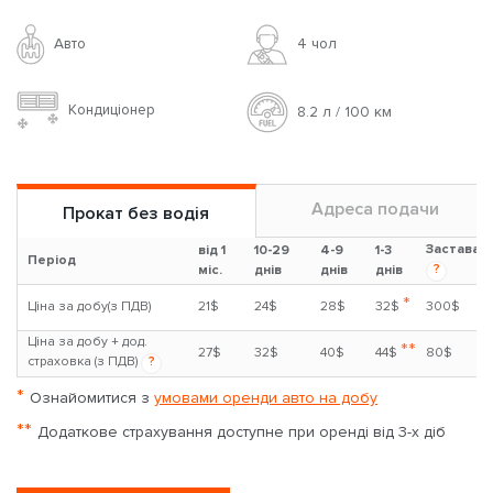
Авто
4 чoл
Кондиціонер
8.2 л / 100 км
Адреса подачи
Прокат без водія
Застава
від 1
10-29
4-9
1-3
Період
?
міс.
днів
днів
днів
*
Ціна за добу(з ПДВ)
21$
24$
28$
32$
300$
Ціна за добу + дод.
**
27$
32$
40$
44$
80$
страховка (з ПДВ)
?
*
Ознайомитися з
умовами оренди авто на добу
**
Додаткове страхування доступне при оренді від 3-х діб