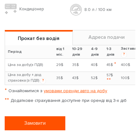
Кондиціонер
8.0 л / 100 км
Адреса подачи
Прокат без водія
Застава
від 1
10-29
4-9
1-3
Період
?
міс.
днів
днів
днів
*
Ціна за добу(з ПДВ)
29$
35$
40$
45$
400$
Ціна за добу + дод.
57$
35$
43$
52$
100$
**
страховка (з ПДВ)
?
*
Ознайомитися з
умовами оренди авто на добу
**
Додаткове страхування доступне при оренді від 3-х діб
Замовити