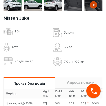
Nissan Juke
1.6л
Бензин
Авто
5 чoл
Кондиціонер
7.0 л / 100 км
Адреса подачи
Прокат без водія
Застава
від 1
10-29
4-9
1-3
Період
?
міс.
днів
днів
днів
*
Ціна за добу(з ПДВ)
37$
40$
50$
60$
500$