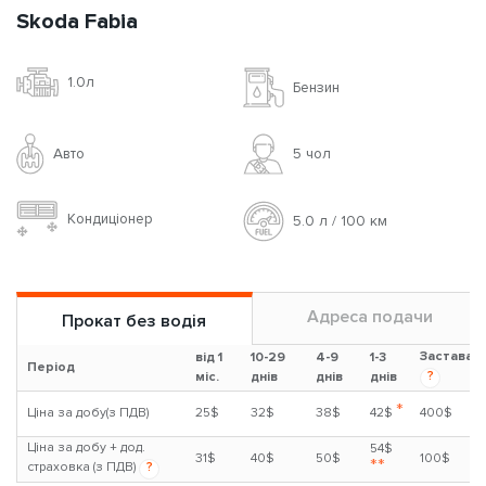
Skoda Fabia
1.0л
Бензин
Авто
5 чoл
Кондиціонер
5.0 л / 100 км
Адреса подачи
Прокат без водія
Застава
від 1
10-29
4-9
1-3
Період
?
міс.
днів
днів
днів
*
Ціна за добу(з ПДВ)
25$
32$
38$
42$
400$
Ціна за добу + дод.
54$
31$
40$
50$
100$
**
страховка (з ПДВ)
?