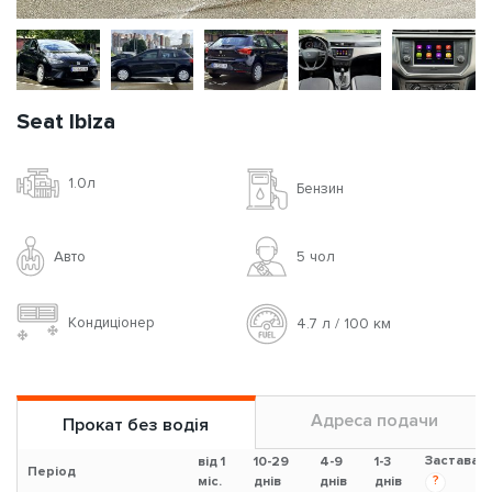
Seat Ibiza
1.0л
Бензин
Авто
5 чoл
Кондиціонер
4.7 л / 100 км
Адреса подачи
Прокат без водія
Застава
від 1
10-29
4-9
1-3
Період
?
міс.
днів
днів
днів