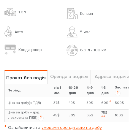
1.6л
Бензин
Авто
5 чoл
Кондиціонер
6.9 л / 100 км
Оренда з водієм
Адреса подачи
Прокат без водія
Застава
від 1
10-29
4-9
1-3
Період
?
міс.
днів
днів
днів
*
Ціна за добу(з ПДВ)
37$
40$
50$
60$
500$
Ціна за добу + дод.
75$
45$
50$
65$
100$
**
страховка (з ПДВ)
?
*
Ознайомитися з
умовами оренди авто на добу