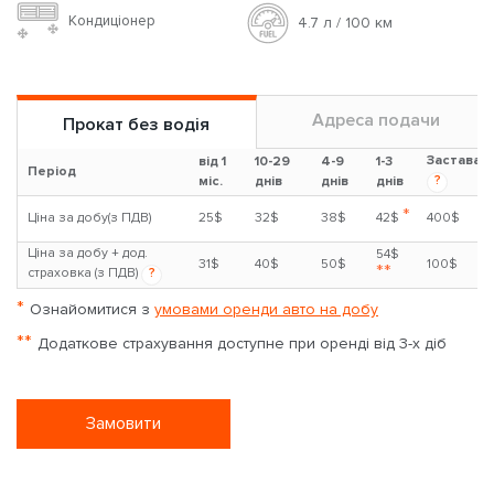
Кондиціонер
4.7 л / 100 км
Адреса подачи
Прокат без водія
Застава
від 1
10-29
4-9
1-3
Період
?
міс.
днів
днів
днів
*
Ціна за добу(з ПДВ)
25$
32$
38$
42$
400$
Ціна за добу + дод.
54$
31$
40$
50$
100$
**
страховка (з ПДВ)
?
*
Ознайомитися з
умовами оренди авто на добу
**
Додаткове страхування доступне при оренді від 3-х діб
Замовити