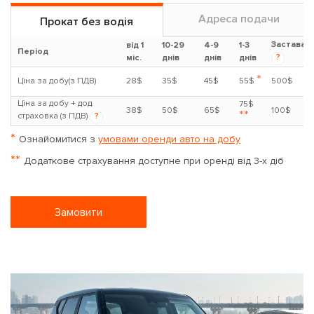
Адреса подачи
Прокат без водія
Застава
від 1
10-29
4-9
1-3
Період
?
міс.
днів
днів
днів
*
Ціна за добу(з ПДВ)
28$
35$
45$
55$
500$
Ціна за добу + дод.
75$
38$
50$
65$
100$
**
страховка (з ПДВ)
?
*
Ознайомитися з
умовами оренди авто на добу
**
Додаткове страхування доступне при оренді від 3-х діб
Замовити