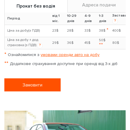
Адреса подачи
Прокат без водія
Застава
від 1
10-29
4-9
1-3
Період
?
міс.
днів
днів
днів
*
Ціна за добу(з ПДВ)
23$
28$
33$
38$
400$
Ціна за добу + дод.
50$
29$
36$
45$
80$
**
страховка (з ПДВ)
?
*
Ознайомитися з
умовами оренди авто на добу
**
Додаткове страхування доступне при оренді від 3-х діб
Замовити