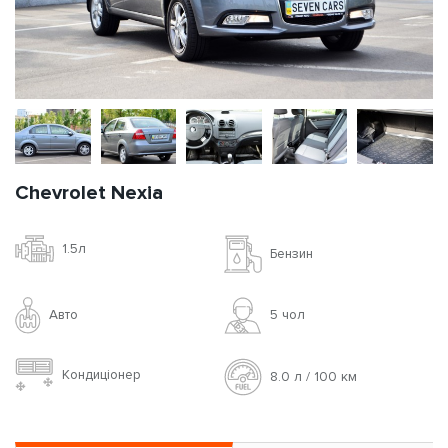
Chevrolet Nexia
1.5л
Бензин
Авто
5 чoл
Кондиціонер
8.0 л / 100 км