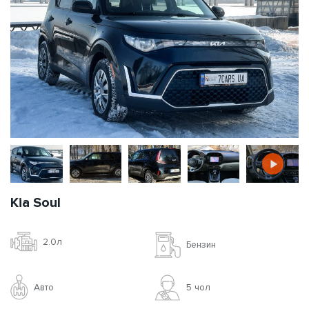
Kia Soul
2.0л
Бензин
Авто
5 чoл