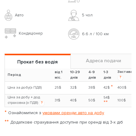
Авто
5 чoл
Кондиціонер
6.6 л / 100 км
Адреса подачи
Прокат без водія
Застава
від 1
10-29
4-9
1-3
Період
?
міс.
днів
днів
днів
*
Ціна за добу(з ПДВ)
25$
32$
38$
42$
400$
Ціна за добу + дод.
54$
31$
40$
50$
100$
**
страховка (з ПДВ)
?
*
Ознайомитися з
умовами оренди авто на добу
**
Додаткове страхування доступне при оренді від 3-х діб