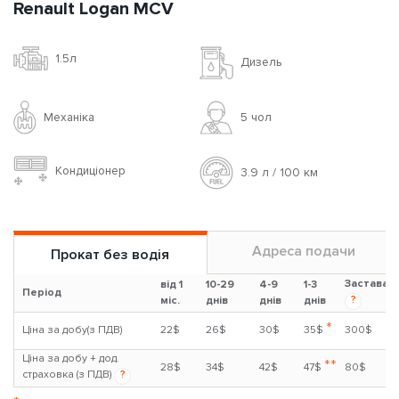
Renault Logan MCV
1.5л
Дизель
Механіка
5 чoл
Кондиціонер
3.9 л / 100 км
Адреса подачи
Прокат без водія
Застава
від 1
10-29
4-9
1-3
Період
?
міс.
днів
днів
днів
*
Ціна за добу(з ПДВ)
22$
26$
30$
35$
300$
Ціна за добу + дод.
**
28$
34$
42$
47$
80$
страховка (з ПДВ)
?