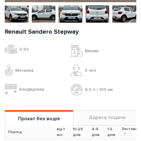
Renault Sandero Stepway
0.9л
Бензин
Механіка
5 чoл
Кондиціонер
6.0 л / 100 км
Адреса подачи
Прокат без водія
Застава
від 1
10-29
4-9
1-3
Період
?
міс.
днів
днів
днів