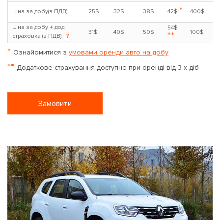
*
Ціна за добу(з ПДВ)
25$
32$
38$
42$
400$
Ціна за добу + дод.
54$
31$
40$
50$
100$
**
страховка (з ПДВ)
?
*
Ознайомитися з
умовами оренди авто на добу
**
Додаткове страхування доступне при оренді від 3-х діб
Замовити