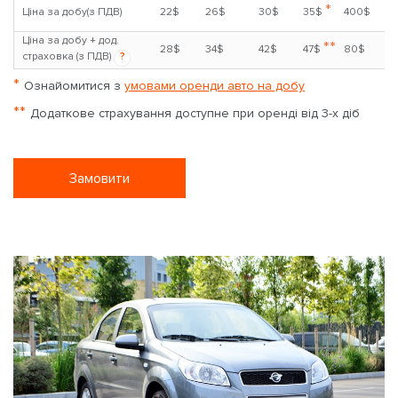
*
Ціна за добу(з ПДВ)
22$
26$
30$
35$
400$
Ціна за добу + дод.
**
28$
34$
42$
47$
80$
страховка (з ПДВ)
?
*
Ознайомитися з
умовами оренди авто на добу
**
Додаткове страхування доступне при оренді від 3-х діб
Замовити