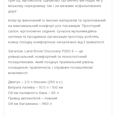
пригод. Автомобіль однаково органічно виглядає як у
міському середовищі, так і за межами асфальтованих
доріг.
Інтер’єр виконаний із якісних матеріалів та орієнтований
на максимальний комфорт усіх пасажирів. Просторий
салон, ергономічні сидіння, сучасна мультимедійна
система та продумана організація простору роблять
кожну поїздку комфортною незалежно від її тривалості.
Загалом, Land Rover Discovery P250 S — це
універсальний, комфортний та технологічний
позашляховик, який поєднує преміальний рівень
оснащення, практичність і справжні позашляхові
можливості.
Двигун – 2.0 л бензин (250 к.с.)
Витрата палива – 10.0 л / 100 км
Об’єм паливного бака – 65 л
Привід автомобіля – повний
Об’єм багажника – 963 л