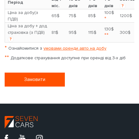
Період
міс.
днів
днів
днів
?
Ціна за добу(з
100$
65$
75$
85$
1200$
*
ПДВ)
Ціна за добу + дод.
130$
страховка (з ПДВ)
81$
95$
115$
300$
**
?
*
Ознайомитися з
умовами оренди авто на добу
**
Додаткове страхування доступне при оренді від 3-х діб
Замовити