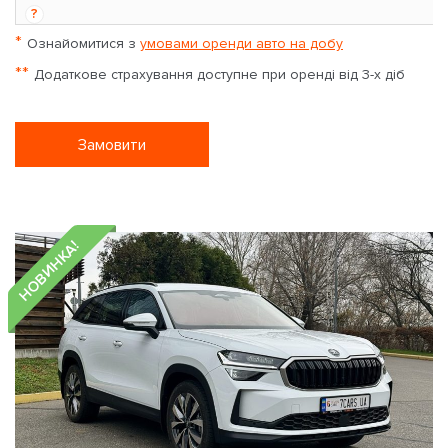
**
?
*
Ознайомитися з
умовами оренди авто на добу
**
Додаткове страхування доступне при оренді від 3-х діб
Замовити
НОВИНКА!