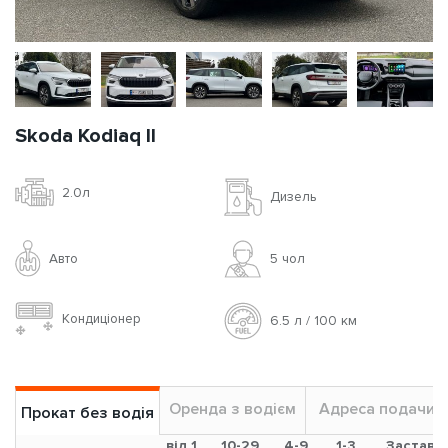
Skoda Kodiaq II
2.0л
Дизель
Авто
5 чoл
Кондиціонер
6.5 л / 100 км
Оренда з водієм
Адреса подачи
Прокат без водія
від 1
10-29
4-9
1-3
Застава