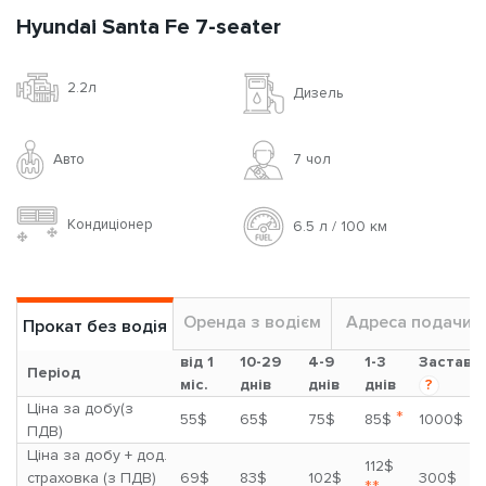
Hyundai Santa Fe 7-seater
2.2л
Дизель
Авто
7 чoл
Кондиціонер
6.5 л / 100 км
Оренда з водієм
Адреса подачи
Прокат без водія
від 1
10-29
4-9
1-3
Застава
Період
міс.
днів
днів
днів
?
Ціна за добу(з
*
55$
65$
75$
85$
1000$
ПДВ)
Ціна за добу + дод.
112$
страховка (з ПДВ)
69$
83$
102$
300$