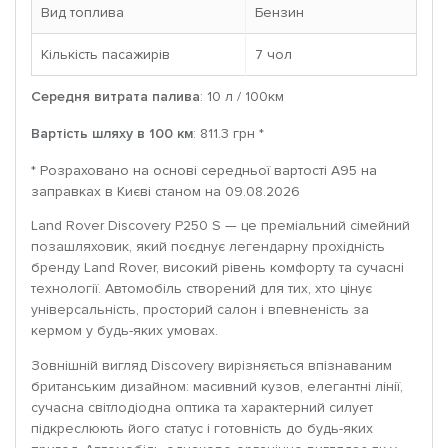
Вид топлива
Бензин
Кількість пасажирів
7 чoл
Середня витрата палива
: 10 л / 100км
Вартість шляху в 100 км
: 811.3 грн *
* Розраховано на основі середньої вартості A95 на
заправках в Києві станом на 09.08.2026
Land Rover Discovery P250 S — це преміальний сімейний
позашляховик, який поєднує легендарну прохідність
бренду Land Rover, високий рівень комфорту та сучасні
технології. Автомобіль створений для тих, хто цінує
універсальність, просторий салон і впевненість за
кермом у будь-яких умовах.
Зовнішній вигляд Discovery вирізняється впізнаваним
британським дизайном: масивний кузов, елегантні лінії,
сучасна світлодіодна оптика та характерний силует
підкреслюють його статус і готовність до будь-яких