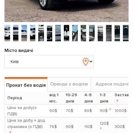
Місто видачі
Оренда з водієм
Адреси подачі
Прокат без водія
від 1
10-29
4-9
1-3
Застава
Період
міс.
днів
днів
днів
?
Ціна за добу(з
*
60$
70$
80$
90$
1000$
ПДВ)
Ціна за добу + дод.
120$
страховка (з ПДВ)
76$
90$
110$
300$
*
?