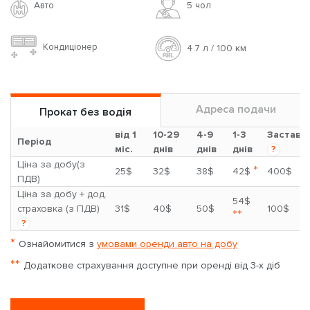
Авто
5 чoл
Кондиціонер
4.7 л / 100 км
Адреса подачи
Прокат без водія
від 1
10-29
4-9
1-3
Застава
Період
міс.
днів
днів
днів
?
Ціна за добу(з
*
25$
32$
38$
42$
400$
ПДВ)
Ціна за добу + дод.
54$
страховка (з ПДВ)
31$
40$
50$
100$
**
?
*
Ознайомитися з
умовами оренди авто на добу
**
Додаткове страхування доступне при оренді від 3-х діб