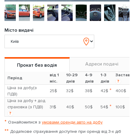
Місто видачі
Адреси подачі
Прокат без водія
від 1
10-29
4-9
1-3
Застава
Період
міс.
днів
днів
днів
?
Ціна за добу(з
*
25$
32$
38$
42$
400$
ПДВ)
Ціна за добу + дод.
*
страховка (з ПДВ)
31$
40$
50$
54$
100$
?
*
Ознайомитися з
умовами оренди авто на добу
**
Додаткове страхування доступне при оренді від 3-х діб