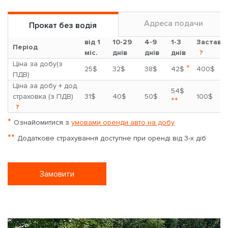
Адреса подачи
Прокат без водія
від 1
10-29
4-9
1-3
Застава
Період
міс.
днів
днів
днів
?
Ціна за добу(з
*
25$
32$
38$
42$
400$
ПДВ)
Ціна за добу + дод.
54$
страховка (з ПДВ)
31$
40$
50$
100$
**
?
*
Ознайомитися з
умовами оренди авто на добу
**
Додаткове страхування доступне при оренді від 3-х діб
Замовити