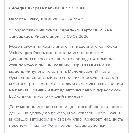
Середня витрата палива
: 4.7 л / 100км
Вартість шляху в 100 км
: 383.24 грн *
* Розраховано на основі середньої вартості A95 на
заправках в Києві станом на 05.08.2026
Нове покоління компактного п’ятидверного хетчбека
Volkswagen Polo може похвалитися оновленим
дизайном і цифровою панеллю приладів. Автомобіль
став помітно більшим: довшим, ширшим і вищим за
модель минулого покоління. Малолітражний Поло
буквально створений для спритних пересувань серед
міського транспортного потоку й економії ваших грошей
на паливі. Зовнішній вигляд авто яскраво підкреслюють
LED-оптика та колір «мідний глянець».
Дану модель можна віднести до категорії «авто на кожен
день». На додачу до всього, Фольксваген Поло – один
із кращих автомобілів у своєму класі. Комфорт, надійність
і економія – це три його головні характеристики.