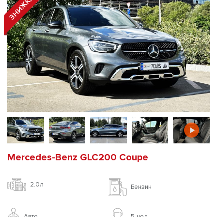
ЗНИЖКА! 15%
Mercedes-Benz GLC200 Coupe
2.0л
Бензин
Авто
5 чoл