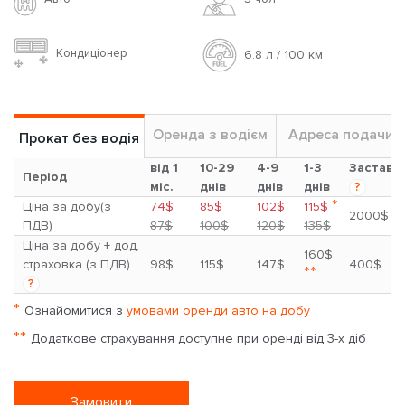
Кондиціонер
6.8 л / 100 км
Оренда з водієм
Адреса подачи
Прокат без водія
від 1
10-29
4-9
1-3
Застава
Період
міс.
днів
днів
днів
?
*
Ціна за добу(з
74$
85$
102$
115$
2000$
ПДВ)
87$
100$
120$
135$
Ціна за добу + дод.
160$
страховка (з ПДВ)
98$
115$
147$
400$
**
?
*
Ознайомитися з
умовами оренди авто на добу
**
Додаткове страхування доступне при оренді від 3-х діб
Замовити