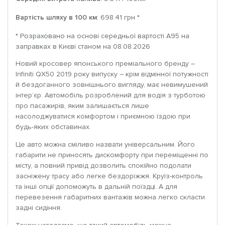
Вартість шляху в 100 км
: 698.41 грн *
* Розраховано на основі середньої вартості A95 на
заправках в Києві станом на 08.08.2026
Новий кросовер японського преміального бренду –
Infiniti QX50 2019 року випуску – крім відмінної потужності
й бездоганного зовнішнього вигляду, має невимушений
інтер’єр. Автомобіль розроблений для водія з турботою
про пасажирів, яким залишається лише
насолоджуватися комфортом і приємною їздою при
будь-яких обставинах.
Це авто можна сміливо назвати універсальним. Його
габарити не приносять дискомфорту при переміщенні по
місту, а повний привід дозволить спокійно подолати
засніжену трасу або легке бездоріжжя. Круїз-контроль
та інші опції допоможуть в дальній поїздці. А для
перевезення габаритних вантажів можна легко скласти
задні сидіння.