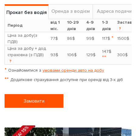
Оренда з водієм
Адреса подачи
Прокат без водія
від 1
10-29
4-9
1-3
Застава
Період
міс.
днів
днів
днів
?
Ціна за добу(з
*
77$
86$
99$
117$
1500$
ПДВ)
Ціна за добу + дод.
147$
страховка (з ПДВ)
93$
106$
129$
300$
**
?
*
Ознайомитися з
умовами оренди авто на добу
**
Додаткове страхування доступне при оренді від 3-х діб
Замовити