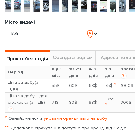
Місто видачі
Оренда з водієм
Адреси подачі
Прокат без водія
від 1
10-29
4-9
1-3
Застава
Період
міс.
днів
днів
днів
?
Ціна за добу(з
*
55$
60$
68$
75$
1000$
ПДВ)
Ціна за добу + дод.
105$
страховка (з ПДВ)
71$
80$
98$
300$
*
?
*
Ознайомитися з
умовами оренди авто на добу
**
Додаткове страхування доступне при оренді від 3-х діб