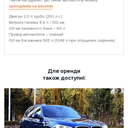
Також нагадаємо, що такий автомобіль можна
орендувати на весілля
.
Двигун 2.0 л турбо (250 л.с.)
Витрата палива 8.6 л / 100 км.
Об’єм паливного бака – 60 л
Привід автомобіля – повний
Об’єм багажника 565 л (1048 л при опущених сидіннях)
Для оренди
також доступні: