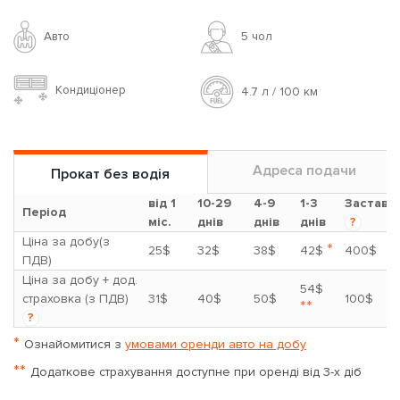
Авто
5 чoл
Кондиціонер
4.7 л / 100 км
Адреса подачи
Прокат без водія
від 1
10-29
4-9
1-3
Застава
Період
міс.
днів
днів
днів
?
Ціна за добу(з
*
25$
32$
38$
42$
400$
ПДВ)
Ціна за добу + дод.
54$
страховка (з ПДВ)
31$
40$
50$
100$
**
?
*
Ознайомитися з
умовами оренди авто на добу
**
Додаткове страхування доступне при оренді від 3-х діб