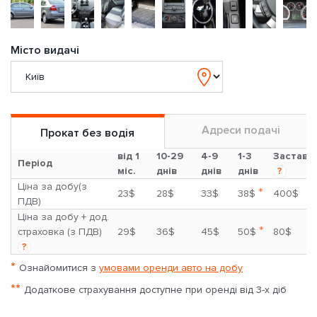
Місто видачі
Адреси подачі
Прокат без водія
від 1
10-29
4-9
1-3
Застава
Період
міс.
днів
днів
днів
?
Ціна за добу(з
*
23$
28$
33$
38$
400$
ПДВ)
Ціна за добу + дод.
*
страховка (з ПДВ)
29$
36$
45$
50$
80$
?
*
Ознайомитися з
умовами оренди авто на добу
**
Додаткове страхування доступне при оренді від 3-х діб