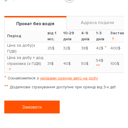
Адреса подачи
Прокат без водія
від 1
10-29
4-9
1-3
Застава
Період
міс.
днів
днів
днів
?
Ціна за добу(з
*
25$
32$
38$
42$
400$
ПДВ)
Ціна за добу + дод.
54$
страховка (з ПДВ)
31$
40$
50$
100$
**
?
*
Ознайомитися з
умовами оренди авто на добу
**
Додаткове страхування доступне при оренді від 3-х діб
Замовити