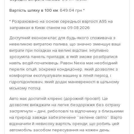
Вартість шляху в 100 км
: 649.04 грн *
* Розраховано на основі середньої вартості A95 на
заправках в Києві станом на 09.08.2026
Доступний економ-клас для будь-якого споживача з
невеликою витратою палива, що значно зменшує ваші
витрати при поїздках на великі відстані. Інтуїтивно
зрозуміла панель приладів, в якій зможе розібратися
навіть водій-початківець. Равон Nexia має необхідний
перелік опцій, зокрема кондиціонер, який дозволяє з
комфортом експлуатувати машину в літній період, і
гідропідсилювач, який додає маневреності в щільному
міському потоці.
Авто має достатній кліренс (дорожній просвіт). Це
дозволяє виїжджати на легке бездоріжжя без остраху
застрягнути – дачі, риболовлі та відпочинку з близькими
на природі завжди забезпечене “зелене світло”. Варто
відзначити й невисоку вартість оренди, що робить цей
автомобіль засобом пересування на кожен день.