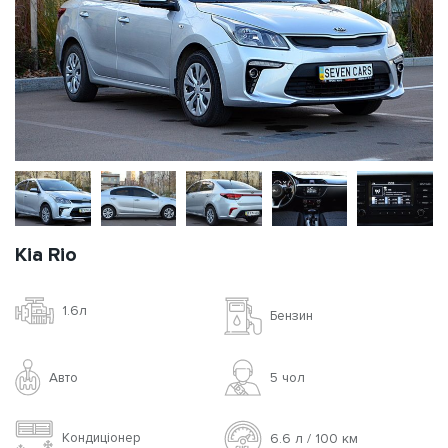
Kia Rio
1.6л
Бензин
Авто
5 чoл
Кондиціонер
6.6 л / 100 км