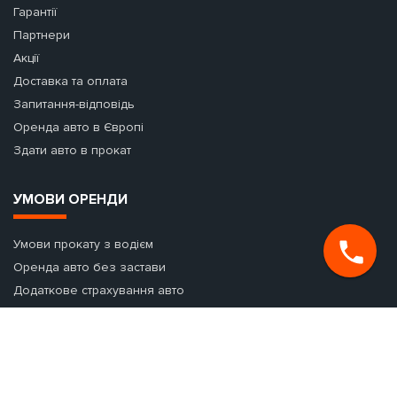
Гарантії
Партнери
Акції
Доставка та оплата
Запитання-відповідь
Оренда авто в Європі
Здати авто в прокат
УМОВИ ОРЕНДИ
Умови прокату з водієм
Оренда авто без застави
Додаткове страхування авто
Оренда авто з виїздом за кордон
Раннє бронювання авто
Оренда авто на добу
Що таке застава і навіщо вона потрібна?