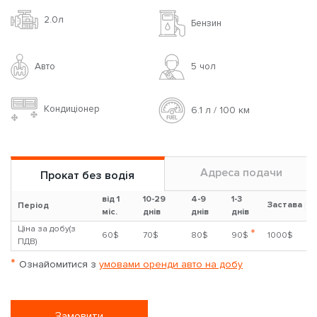
2.0л
Бензин
Авто
5 чoл
Кондиціонер
6.1 л / 100 км
Адреса подачи
Прокат без водія
від 1
10-29
4-9
1-3
Застава
?
Період
міс.
днів
днів
днів
Ціна за добу(з
*
60$
70$
80$
90$
1000$
ПДВ)
*
Ознайомитися з
умовами оренди авто на добу
Замовити