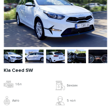
Kia Ceed SW
1.6л
Бензин
Авто
5 чoл