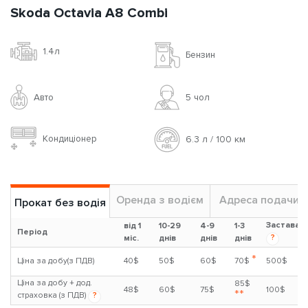
Skoda Octavia A8 Combi
1.4л
Бензин
Авто
5 чoл
Кондиціонер
6.3 л / 100 км
Оренда з водієм
Адреса подачи
Прокат без водія
Застава
від 1
10-29
4-9
1-3
Період
?
міс.
днів
днів
днів
*
Ціна за добу(з ПДВ)
40$
50$
60$
70$
500$
Ціна за добу + дод.
85$
48$
60$
75$
100$
**
страховка (з ПДВ)
?