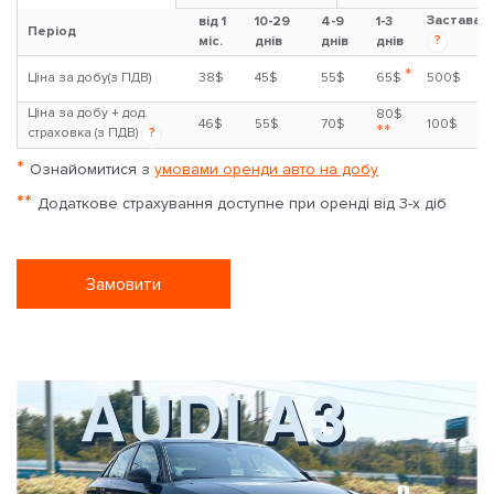
Застава
від 1
10-29
4-9
1-3
Період
?
міс.
днів
днів
днів
*
Ціна за добу(з ПДВ)
38$
45$
55$
65$
500$
Ціна за добу + дод.
80$
46$
55$
70$
100$
**
страховка (з ПДВ)
?
*
Ознайомитися з
умовами оренди авто на добу
**
Додаткове страхування доступне при оренді від 3-х діб
Замовити