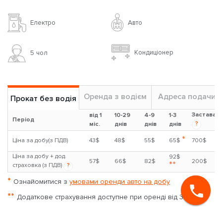
Авто
Електро
Кондиціонер
5 чoл
Оренда з водієм
Адреса подачи
Прокат без водія
Застава
від 1
10-29
4-9
1-3
Період
?
міс.
днів
днів
днів
*
Ціна за добу(з ПДВ)
43$
48$
55$
65$
700$
Ціна за добу + дод.
92$
57$
66$
82$
200$
**
страховка (з ПДВ)
?
*
Ознайомитися з
умовами оренди авто на добу
**
Додаткове страхування доступне при оренді від 3-х діб