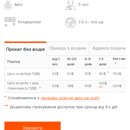
Авто
5 чoл
Кондиціонер
7.0 л / 100 км
Оренда з водієм
Адреса подачи
Прокат без водія
Застава
від 1
10-29
4-9
1-3
Період
?
міс.
днів
днів
днів
*
Ціна за добу(з ПДВ)
53$
63$
70$
80$
700$
Ціна за добу + дод.
100$
63$
78$
90$
200$
**
страховка (з ПДВ)
?
*
Ознайомитися з
умовами оренди авто на добу
**
Додаткове страхування доступне при оренді від 3-х діб
Замовити