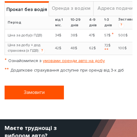
Оренда з водієм
Адреса подачи
Прокат без водія
Застава
від 1
10-29
4-9
1-3
Період
?
міс.
днів
днів
днів
*
Ціна за добу(з ПДВ)
34$
38$
47$
57$
500$
Ціна за добу + дод.
72$
42$
48$
62$
100$
**
страховка (з ПДВ)
?
*
Ознайомитися з
умовами оренди авто на добу
**
Додаткове страхування доступне при оренді від 3-х діб
Замовити
Маєте труднощі з
вибором авто?