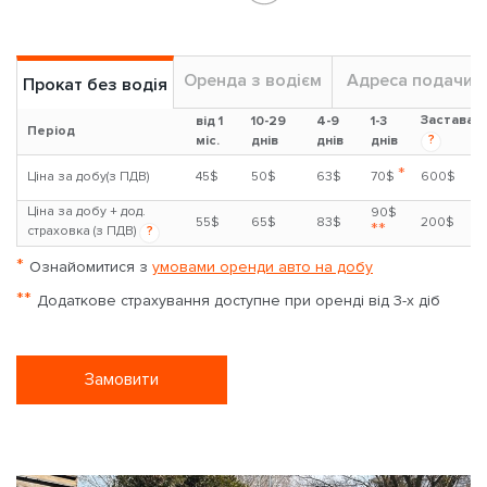
Оренда з водієм
Адреса подачи
Прокат без водія
Застава
від 1
10-29
4-9
1-3
Період
?
міс.
днів
днів
днів
*
Ціна за добу(з ПДВ)
45$
50$
63$
70$
600$
Ціна за добу + дод.
90$
55$
65$
83$
200$
**
страховка (з ПДВ)
?
*
Ознайомитися з
умовами оренди авто на добу
**
Додаткове страхування доступне при оренді від 3-х діб
Замовити