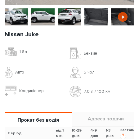
Nissan Juke
1.6л
Бензин
Авто
5 чoл
Кондиціонер
7.0 л / 100 км
Адреса подачи
Прокат без водія
Застава
від 1
10-29
4-9
1-3
Період
?
міс.
днів
днів
днів