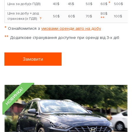
*
Ціна за добу(з ПДВ)
40$
45$
50$
60$
500$
Ціна за добу + дод.
80$
50$
60$
70$
100$
**
страховка (з ПДВ)
?
*
Ознайомитися з
умовами оренди авто на добу
**
Додаткове страхування доступне при оренді від 3-х діб
Замовити
НОВИНКА!