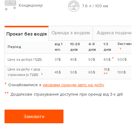
Кондиціонер
7.6 л / 100 км
Оренда з водієм
Адреса подачи
Прокат без водія
Застава
від 1
10-29
4-9
1-3
Період
?
міс.
днів
днів
днів
*
Ціна за добу(з ПДВ)
37$
40$
50$
60$
500$
Ціна за добу + дод.
75$
45$
50$
65$
100$
**
страховка (з ПДВ)
?
*
Ознайомитися з
умовами оренди авто на добу
**
Додаткове страхування доступне при оренді від 3-х діб
Замовити