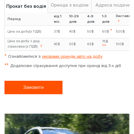
Оренда з водієм
Адреса подачи
Прокат без водія
Застава
від 1
10-29
4-9
1-3
Період
?
міс.
днів
днів
днів
*
Ціна за добу(з ПДВ)
37$
40$
50$
60$
500$
Ціна за добу + дод.
75$
45$
50$
65$
100$
**
страховка (з ПДВ)
?
*
Ознайомитися з
умовами оренди авто на добу
**
Додаткове страхування доступне при оренді від 3-х діб
Замовити