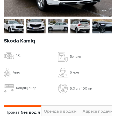
Skoda Kamiq
1.0л
Бензин
Авто
5 чoл
Кондиціонер
5.0 л / 100 км
Оренда з водієм
Адреса подачи
Прокат без водія