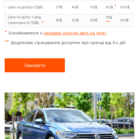
*
Ціна за добу(з ПДВ)
37$
40$
50$
60$
500$
Ціна за добу + дод.
75$
45$
50$
65$
100$
**
страховка (з ПДВ)
?
*
Ознайомитися з
умовами оренди авто на добу
**
Додаткове страхування доступне при оренді від 3-х діб
Замовити