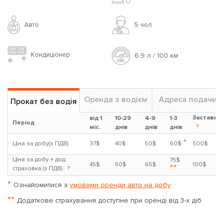
Авто
5 чoл
Кондиціонер
6.9 л / 100 км
Оренда з водієм
Адреса подачи
Прокат без водія
Застава
від 1
10-29
4-9
1-3
Період
?
міс.
днів
днів
днів
*
Ціна за добу(з ПДВ)
37$
40$
50$
60$
500$
Ціна за добу + дод.
75$
45$
50$
65$
100$
**
страховка (з ПДВ)
?
*
Ознайомитися з
умовами оренди авто на добу
**
Додаткове страхування доступне при оренді від 3-х діб