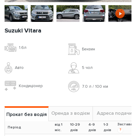
Suzuki Vitara
1.6л
Бензин
Авто
5 чoл
Кондиціонер
7.0 л / 100 км
Оренда з водієм
Адреса подачи
Прокат без водія
Застава
від 1
10-29
4-9
1-3
Період
?
міс.
днів
днів
днів