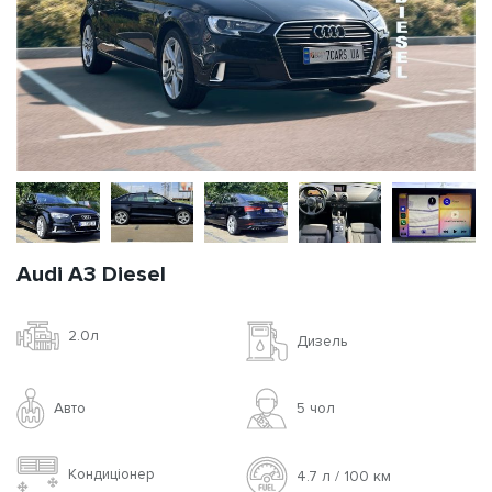
Audi A3 Diesel
2.0л
Дизель
Авто
5 чoл
Кондиціонер
4.7 л / 100 км