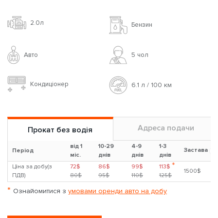
2.0л
Бензин
Авто
5 чoл
Кондиціонер
6.1 л / 100 км
Адреса подачи
Прокат без водія
від 1
10-29
4-9
1-3
Застава
?
Період
міс.
днів
днів
днів
*
Ціна за добу(з
72$
86$
99$
113$
1500$
ПДВ)
80$
95$
110$
125$
*
Ознайомитися з
умовами оренди авто на добу