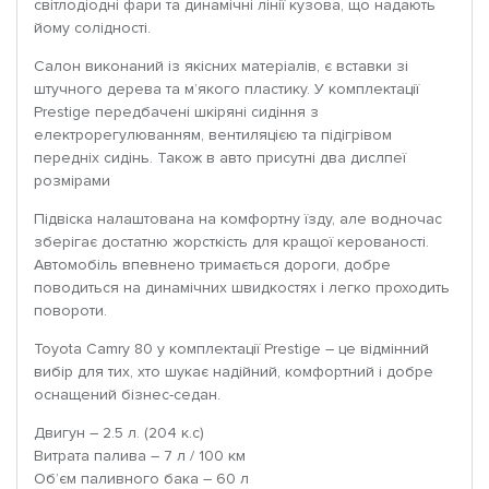
світлодіодні фари та динамічні лінії кузова, що надають
йому солідності.
Салон виконаний із якісних матеріалів, є вставки зі
штучного дерева та м’якого пластику. У комплектації
Prestige передбачені шкіряні сидіння з
електрорегулюванням, вентиляцією та підігрівом
передніх сидінь. Також в авто присутні два дислпеї
розмірами
Підвіска налаштована на комфортну їзду, але водночас
зберігає достатню жорсткість для кращої керованості.
Автомобіль впевнено тримається дороги, добре
поводиться на динамічних швидкостях і легко проходить
повороти.
Toyota Camry 80 у комплектації Prestige – це відмінний
вибір для тих, хто шукає надійний, комфортний і добре
оснащений бізнес-седан.
Двигун – 2.5 л. (204 к.с)
Витрата палива – 7 л / 100 км
Об’єм паливного бака – 60 л