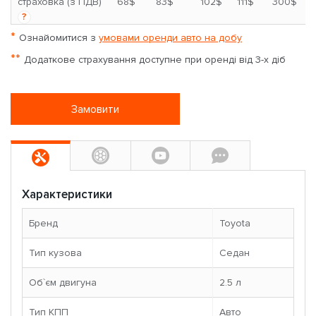
*
страховка (з ПДВ)
68$
83$
102$
111$
300$
?
*
Ознайомитися з
умовами оренди авто на добу
**
Додаткове страхування доступне при оренді від 3-х діб
Замовити
Характеристики
Бренд
Toyota
Тип кузова
Седан
Об`єм двигуна
2.5 л
Тип КПП
Авто