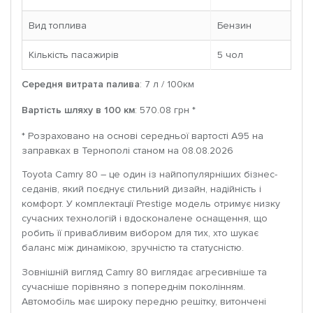
Вид топлива
Бензин
Кількість пасажирів
5 чoл
Середня витрата палива
: 7 л / 100км
Вартість шляху в 100 км
: 570.08 грн *
* Розраховано на основі середньої вартості A95 на
заправках в Тернополі станом на 08.08.2026
Toyota Camry 80 – це один із найпопулярніших бізнес-
седанів, який поєднує стильний дизайн, надійність і
комфорт. У комплектації Prestige модель отримує низку
сучасних технологій і вдосконалене оснащення, що
робить її привабливим вибором для тих, хто шукає
баланс між динамікою, зручністю та статусністю.
Зовнішній вигляд Camry 80 виглядає агресивніше та
сучасніше порівняно з попереднім поколінням.
Автомобіль має широку передню решітку, витончені