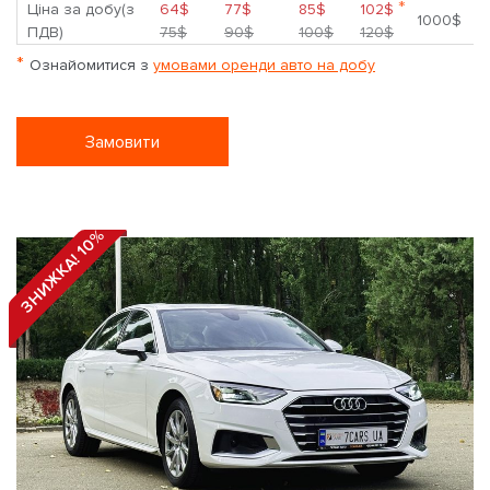
*
Ціна за добу(з
64$
77$
85$
102$
1000$
ПДВ)
75$
90$
100$
120$
*
Ознайомитися з
умовами оренди авто на добу
Замовити
ЗНИЖКА! 10%