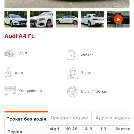
Audi A4 FL
2.0л
Бензин
Авто
5 чoл
Кондиціонер
6.5 л / 100 км
Оренда з водієм
Адреса подачи
Прокат без водія
від 1
10-29
4-9
1-3
Застава
Період