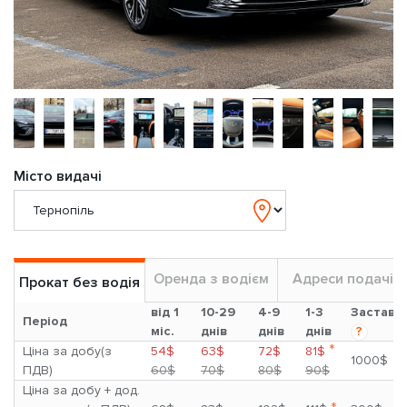
Місто видачі
Оренда з водієм
Адреси подачі
Прокат без водія
від 1
10-29
4-9
1-3
Застава
Період
міс.
днів
днів
днів
?
*
Ціна за добу(з
54$
63$
72$
81$
1000$
ПДВ)
60$
70$
80$
90$
Ціна за добу + дод.