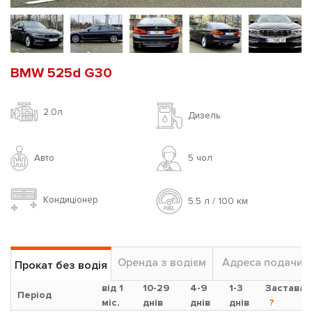
BMW 525d G30
2.0л
Дизель
Авто
5 чoл
Кондиціонер
5.5 л / 100 км
Оренда з водієм
Адреса подачи
Прокат без водія
від 1
10-29
4-9
1-3
Застава
Період
міс.
днів
днів
днів
?