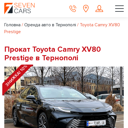
Головна
/
Оренда авто в Тернополі
/
Toyota Camry XV80
Prestige
Прокат Toyota Camry XV80
Prestige в Тернополі
ЗНИЖКА! 10%