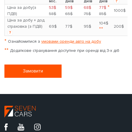
міс.
днів
днів
днів
?
*
Ціна за добу(з
53$
59$
68$
77$
1000$
ПДВ)
58$
65$
75$
85$
Ціна за добу + дод.
104$
страховка (з ПДВ)
69$
77$
95$
200$
**
?
*
Ознайомитися з
умовами оренди авто на добу
**
Додаткове страхування доступне при оренді від 3-х діб
Замовити