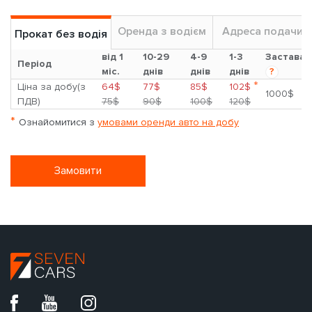
Оренда з водієм
Адреса подачи
Прокат без водія
від 1
10-29
4-9
1-3
Застава
Період
міс.
днів
днів
днів
?
*
Ціна за добу(з
64$
77$
85$
102$
1000$
ПДВ)
75$
90$
100$
120$
*
Ознайомитися з
умовами оренди авто на добу
Замовити