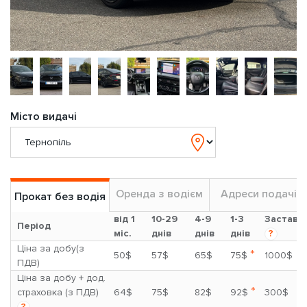
Місто видачі
Оренда з водієм
Адреси подачі
Прокат без водія
від 1
10-29
4-9
1-3
Застава
Період
міс.
днів
днів
днів
?
Ціна за добу(з
*
50$
57$
65$
75$
1000$
ПДВ)
Ціна за добу + дод.
*
страховка (з ПДВ)
64$
75$
82$
92$
300$
?