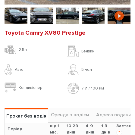
Toyota Camry XV80 Prestige
2.5л
Бензин
Авто
5 чoл
Кондиціонер
7 л / 100 км
Оренда з водієм
Адреса подачи
Прокат без водія
від 1
10-29
4-9
1-3
Застава
Період
міс.
днів
днів
днів
?