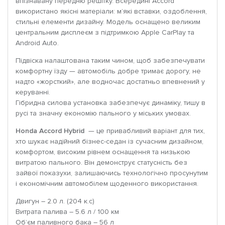
впізнавану передню решітку. Всередині Accord
використано якісні матеріали: м’які вставки, оздоблення,
стильні елементи дизайну. Модель оснащено великим
центральним дисплеєм з підтримкою Apple CarPlay та
Android Auto.
Підвіска налаштована таким чином, щоб забезпечувати
комфортну їзду — автомобіль добре тримає дорогу, не
надто «жорсткий», але водночас достатньо впевнений у
керуванні.
Гібридна силова установка забезпечує динаміку, тишу в
русі та значну економію пального у міських умовах.
Honda Accord Hybrid
— це привабливий варіант для тих,
хто шукає надійний бізнес-седан із сучасним дизайном,
комфортом, високим рівнем оснащення та низькою
витратою пального. Він демонструє статусність без
зайвої показухи, залишаючись технологічно просунутим
і економічним автомобілем щоденного використання.
Двигун – 2.0 л. (204 к.с)
Витрата палива – 5.6 л / 100 км
Об’єм паливного бака – 56 л