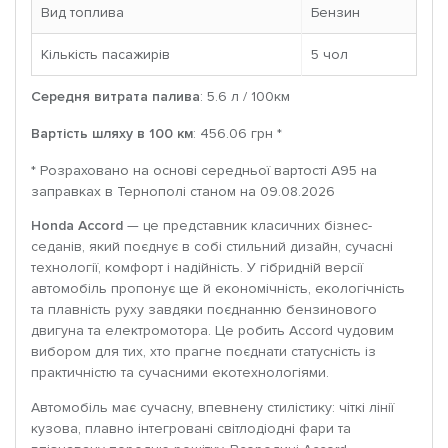
Вид топлива
Бензин
Кількість пасажирів
5 чoл
Середня витрата палива
: 5.6 л / 100км
Вартість шляху в 100 км
: 456.06 грн *
* Розраховано на основі середньої вартості A95 на
заправках в Тернополі станом на 09.08.2026
Honda Accord
— це представник класичних бізнес-
седанів, який поєднує в собі стильний дизайн, сучасні
технології, комфорт і надійність. У гібридній версії
автомобіль пропонує ще й економічність, екологічність
та плавність руху завдяки поєднанню бензинового
двигуна та електромотора. Це робить Accord чудовим
вибором для тих, хто прагне поєднати статусність із
практичністю та сучасними екотехнологіями.
Автомобіль має сучасну, впевнену стилістику: чіткі лінії
кузова, плавно інтегровані світлодіодні фари та