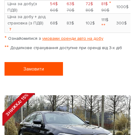
*
Ціна за добу(з
54$
63$
72$
81$
1000$
ПДВ)
60$
70$
80$
90$
Ціна за добу + дод.
111$
страховка (з ПДВ)
68$
83$
102$
300$
**
?
*
Ознайомитися з
умовами оренди авто на добу
**
Додаткове страхування доступне при оренді від 3-х діб
Замовити
ЗНИЖКА! 15%