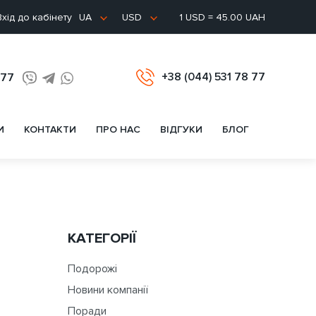
хід до кабінету
1 USD = 45.00 UAH
UA
USD
+38 (044) 531 78 77
 77
И
КОНТАКТИ
ПРО НАС
ВІДГУКИ
БЛОГ
КАТЕГОРІЇ
Подорожі
Новини компанії
Поради