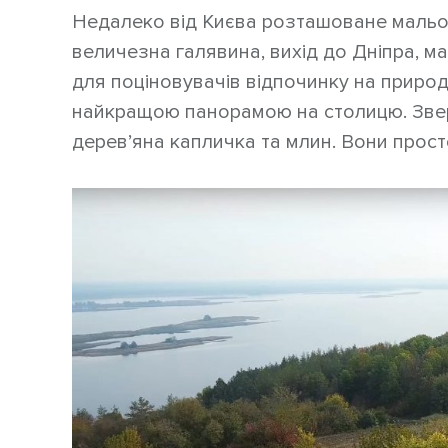
Недалеко від Києва розташоване мальов
величезна галявина, вихід до Дніпра, м
для поціновувачів відпочинку на природ
найкращою панорамою на столицю. Зверн
дерев’яна капличка та млин. Вони прост