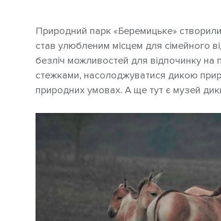
Природний парк «Беремицьке» створили 
став улюбленим місцем для сімейного ві
безліч можливостей для відпочинку на п
стежками, насолоджуватися дикою приро
природних умовах. А ще тут є музей дики