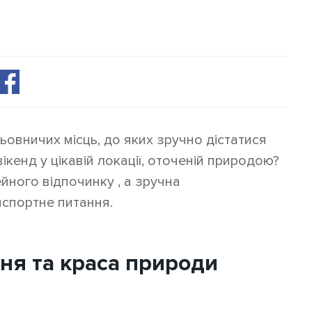
ьовничих місць, до яких зручно дістатися
кенд у цікавій локації, оточеній природою?
йного відпочинку , а зручна
нспортне питання.
ння та краса природи