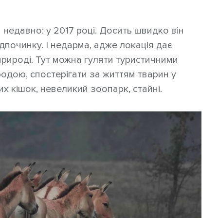
недавно: у 2017 році. Досить швидко він
дпочинку. І недарма, адже локація дає
рироді. Тут можна гуляти туристичними
дою, спостерігати за життям тварин у
х кішок, невеликий зоопарк, стайні.