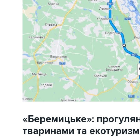
«Беремицьке»: прогулян
тваринами та екотуризм