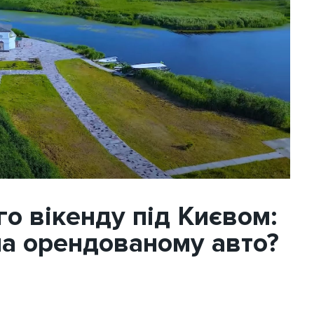
го вікенду під Києвом:
на орендованому авто?