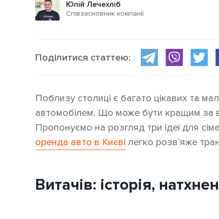
Юлій Лечехліб
Співзасновник компанії
Поділитися статтею:
Поблизу столиці є багато цікавих та мал
автомобілем. Що може бути кращим за ві
Пропонуємо на розгляд три ідеї для сіме
оренда авто в Києві
легко розв’яже тра
Витачів: історія, натхне