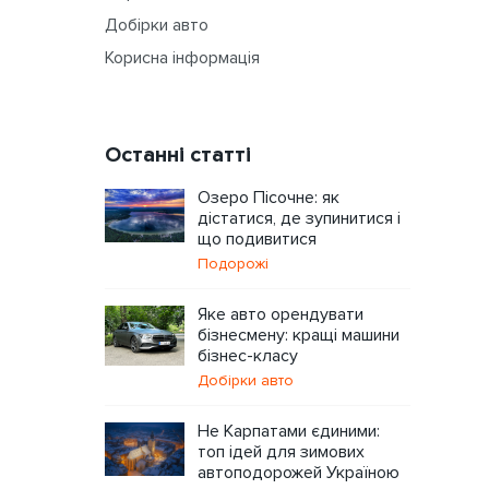
Добірки авто
Корисна інформація
Останні статті
Озеро Пісочне: як
дістатися, де зупинитися і
що подивитися
Подорожі
Яке авто орендувати
бізнесмену: кращі машини
бізнес-класу
Добірки авто
Не Карпатами єдиними:
топ ідей для зимових
автоподорожей Україною