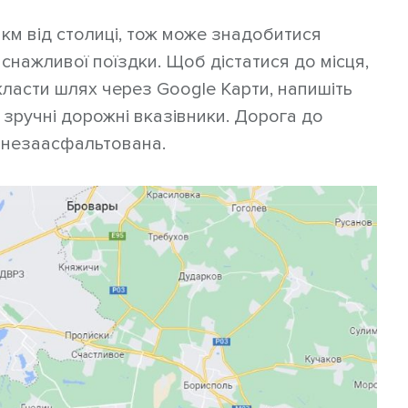
 км від столиці, тож може знадобитися
иснажливої поїздки. Щоб дістатися до місця,
класти шлях через Google Карти, напишіть
 зручні дорожні вказівники. Дорога до
е незаасфальтована.