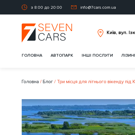
з 8:00 до 20:00
info@7cars.com.ua
ГОЛОВНА
АВТОПАРК
ІНШІ ПОСЛУГИ
ЛІЗИН
Головна
/
Блог
/
Три місця для літнього вікенду під