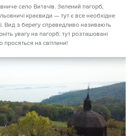
ниче село Витачів. Зелений пагорб,
альовничі краєвиди — тут є все необхідне
і. Вид з берегу справедливо називають
іть увагу на пагорб: тут розташовані
о просяться на світлини!