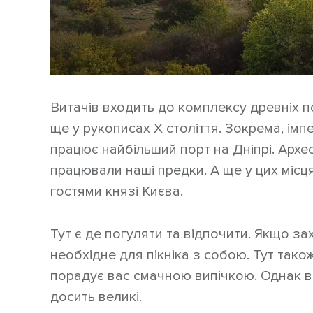
Витачів входить до комплексу древніх п
ще у рукописах Х століття. Зокрема, імпе
працює найбільший порт на Дніпрі. Архе
працювали наші предки. А ще у цих місц
гостями князі Києва.
Тут є де погуляти та відпочити. Якщо з
необхідне для пікніка з собою. Тут тако
порадує вас смачною випічкою. Однак ва
досить великі.