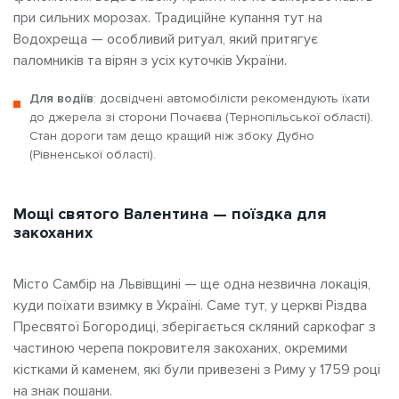
при сильних морозах. Традиційне купання тут на
Водохреща — особливий ритуал, який притягує
паломників та вірян з усіх куточків України.
Для водіїв
: досвідчені автомобілісти рекомендують їхати
до джерела зі сторони Почаєва (Тернопільської області).
Стан дороги там дещо кращий ніж збоку Дубно
(Рівненської області).
Мощі святого Валентина — поїздка для
закоханих
Місто Самбір на Львівщині — ще одна незвична локація,
куди поїхати взимку в Україні. Саме тут, у церкві Різдва
Пресвятої Богородиці, зберігається скляний саркофаг з
частиною черепа покровителя закоханих, окремими
кістками й каменем, які були привезені з Риму у 1759 році
на знак пошани.