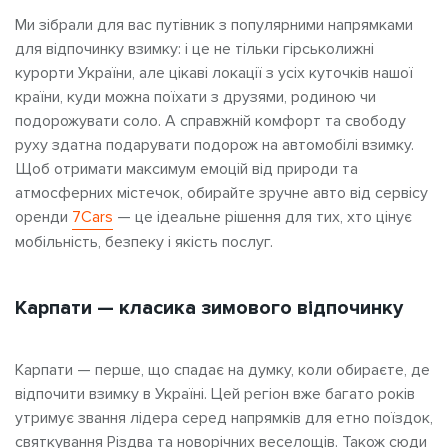
Ми зібрали для вас путівник з популярними напрямками
для відпочинку взимку: і це не тільки гірськолижні
курорти України, але цікаві локації з усіх куточків нашої
країни, куди можна поїхати з друзями, родиною чи
подорожувати соло. А справжній комфорт та свободу
руху здатна подарувати подорож на автомобілі взимку.
Щоб отримати максимум емоцій від природи та
атмосферних містечок, обирайте зручне авто від сервісу
оренди
7Cars
— це ідеальне рішення для тих, хто цінує
мобільність, безпеку і якість послуг.
Карпати — класика зимового відпочинку
Карпати — перше, що спадає на думку, коли обираєте, де
відпочити взимку в Україні. Цей регіон вже багато років
утримує звання лідера серед напрямків для етно поїздок,
святкування Різдва та новорічних веселощів. Також сюди