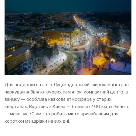
Для подорожі на авто Луцьк ідеальний: широкі магістралі,
паркування біля ключових пам’яток, компактний центр, а
взимку — особлива казкова атмосфера у старих
кварталах. Відстань з Києва — близько 400 км, із Рівного
— менш як 70 км, що робить місто привабливим для
короткої мандрівки на вихідні.