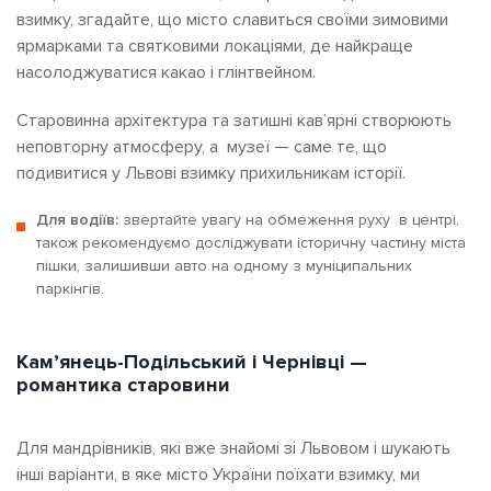
взимку, згадайте, що місто славиться своїми зимовими
ярмарками та святковими локаціями, де найкраще
насолоджуватися какао і глінтвейном.
Старовинна архітектура та затишні кав’ярні створюють
неповторну атмосферу, а музеї — саме те, що
подивитися у Львові взимку прихильникам історії.
Для водіїв:
звертайте увагу на обмеження руху в центрі,
також рекомендуємо досліджувати історичну частину міста
пішки, залишивши авто на одному з муніципальних
паркінгів.
Кам’янець-Подільський і Чернівці —
романтика старовини
Для мандрівників, які вже знайомі зі Львовом і шукають
інші варіанти, в яке місто України поїхати взимку, ми