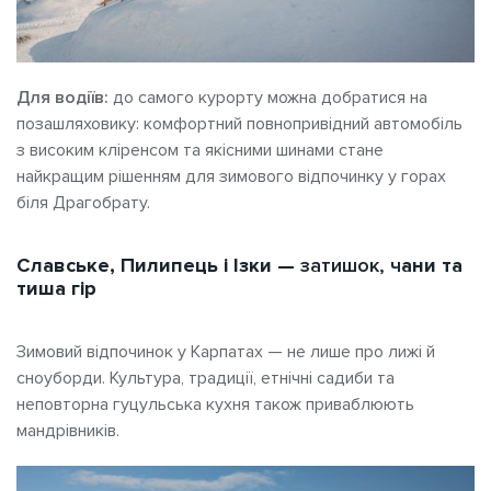
Для водіїв:
до самого курорту можна добратися на
позашляховику: комфортний повнопривідний автомобіль
з високим кліренсом та якісними шинами стане
найкращим рішенням для зимового відпочинку у горах
біля Драгобрату.
Славське, Пилипець і Ізки —
затишок, ч
ани та
тиша гір
Зимовий відпочинок у Карпатах — не лише про лижі й
сноуборди. Культура, традиції, етнічні садиби та
неповторна гуцульська кухня також приваблюють
мандрівників.