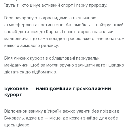
їдуть ті, хто цінує активний спорт і гарну природу.
Гори зачаровують краєвидами, автентичною
атмосферою та гостинністю. Автомобіль — найзручніший
спосіб дістатися до Карпат. І навіть дорога настільки
мальовнича, що сама поїздка трасою вже стане початком
вашого зимового релаксу.
Біля лижних курортів облаштовані паркувальні
майданчики, щоб ви могли зручно залишити авто і швидко
дістатися до підйомників.
Буковель — найвідоміший гірськолижний
курорт
Відпочинок взимку в Україні важко уявити без поїздки в
Буковель, адже це — місце, де кожен знайде для себе
щось цікаве.