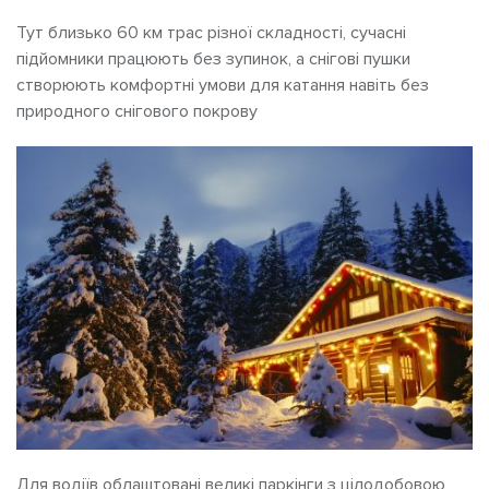
Тут близько 60 км трас різної складності, сучасні
підйомники працюють без зупинок, а снігові пушки
створюють комфортні умови для катання навіть без
природного снігового покрову
Для водіїв облаштовані великі паркінги з цілодобовою