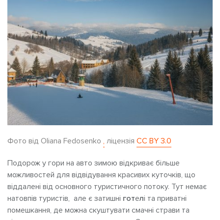
Фото від Oliana Fedosenko
,
ліцензія
CC BY 3.0
Подорож у гори на авто зимою відкриває більше
можливостей для відвідування красивих куточків, що
віддалені від основного туристичного потоку. Тут немає
натовпів туристів, але є затишні
гот
е
л
і та приватні
помешкання, де можна скуштувати смачні страви та