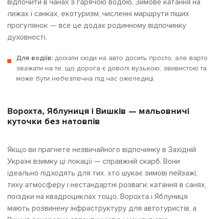
відпочити в чанах з гарячою водою. Зимове катання на
лижах і санках, екотуризм, численні маршрути піших
прогулянок — все це додає родинному відпочинку
духовності.
Для водіїв:
доїхати сюди на авто досить просто, але варто
зважати на те, що дорога є доволі вузькою, звивистою та
може бути небезпечна під час ожеледиці.
Ворохта, Яблуниця і Вишків — мальовничі
куточки без натовпів
Якщо ви прагнете незвичайного відпочинку в Західній
Україні взимку ці локації — справжній скарб. Вони
ідеально підходять для тих, хто шукає зимові пейзажі,
тиху атмосферу і нестандартні розваги: катання в санях,
поїздки на квадроциклах тощо. Ворохта і Яблуниця
мають розвинену інфраструктуру для автотуристів, а