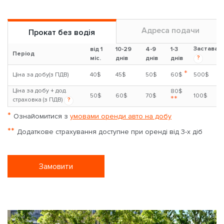
Адреса подачи
Прокат без водія
Застава
від 1
10-29
4-9
1-3
Період
?
міс.
днів
днів
днів
*
Ціна за добу(з ПДВ)
40$
45$
50$
60$
500$
Ціна за добу + дод.
80$
50$
60$
70$
100$
**
страховка (з ПДВ)
?
*
Ознайомитися з
умовами оренди авто на добу
**
Додаткове страхування доступне при оренді від 3-х діб
Замовити