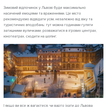
Зимовий відпочинок у Львові буде максимально
насичений емоціями та враженнями. Це місто
рекомендуємо відвідати усім, незалежно від віку та
туристичних вподобань: тут можна годинами гуляти
затишними вуличками, розважатися в ігрових центрах,
кінотеатрах, сходити на шопінг.
І якщо ви все ж вагаєтеся, чи варто їхати до Львова