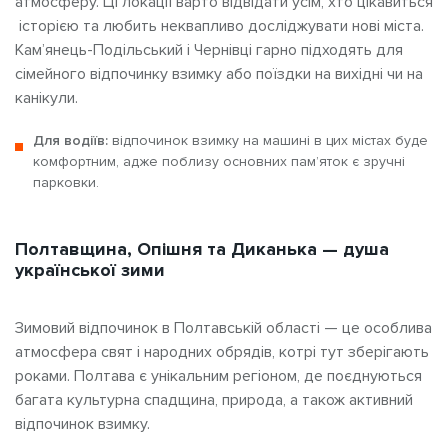
атмосферу. Ці локації варто відвідати усім, хто цікавиться
історією та любить неквапливо досліджувати нові міста.
Кам’янець-Подільський і Чернівці гарно підходять для
сімейного відпочинку взимку або поїздки на вихідні чи на
канікули.
Для водіїв:
відпочинок взимку на машині в цих містах буде
комфортним, адже поблизу основних пам’яток є зручні
парковки.
Полтавщина, Опішня та Диканька — душа
української зими
Зимовий відпочинок в Полтавській області — це особлива
атмосфера свят і народних обрядів, котрі тут зберігають
роками. Полтава є унікальним регіоном, де поєднуються
багата культурна спадщина, природа, а також активний
відпочинок взимку.