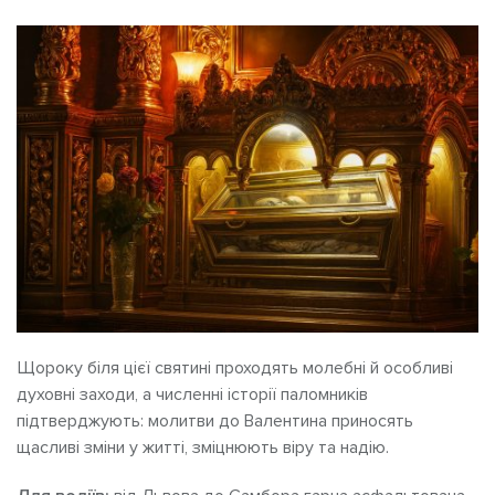
Щороку біля цієї святині проходять молебні й особливі
духовні заходи, а численні історії паломників
підтверджують: молитви до Валентина приносять
щасливі зміни у житті, зміцнюють віру та надію.​