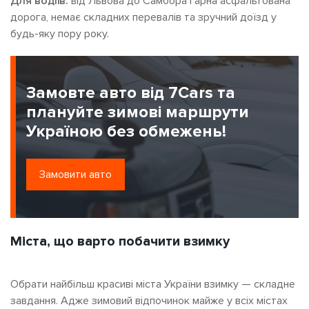
Для водіїв:
від Львова до Самбора гарна асфальтована
дорога, немає складних перевалів та зручний доїзд у
будь-яку пору року.
Замовте авто від 7Cars та
плануйте зимові маршрути
Україною без обмежень!
Замовити авто
Міста, що варто побачити взимку
Обрати найбільш красиві міста України взимку — складне
завдання. Адже зимовий відпочинок майже у всіх містах