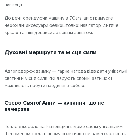
навігації.
До речі, орендуючи машину в 7Cars, ви отримуєте
необхідні аксесуари безкоштовно: навігатор, дитяче
крісло та інші девайси за вашим запитом.
Духовні маршрути та місця сили
Автоподорож взимку — гарна нагода відвідати унікальні
святині й місця сили, які дарують спокій, затишок і
можливість побути наодинці з собою.
Озеро Святої Анни — купання, що не
замерзає
Тепле джерело на Рівненщині відоме своїм унікальним
феноменом: вода в ньому практично не замерзає навіть