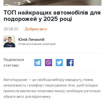
ТОП найкращих автомобілів для
подорожей у 2025 році
29.08.25
Добірки авто
Юлій Лечехліб
Співзасновник компанії
Поділитися
статтею:
Автоподорож
— ц
е свобода вибору маршруту, повна
незалежність і комфорт пересування
. Але, щоб поїздка
принесла виключно позитивні емоції, необхідно ретельно
обрати
авто для відпочинку.