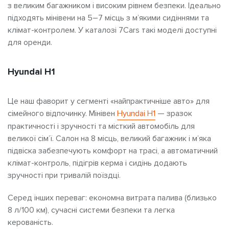
з великим багажником і високим рівнем безпеки. Ідеально
підходять мінівени на 5–7 місць з м’якими сидіннями та
клімат-контролем. У каталозі 7Cars такі моделі доступні
для оренди.
Hyundai H1
Це наш фаворит у сегменті «найпрактичніше авто» для
сімейного відпочинку.
Мінівен
Hyundai H1
— зразок
практичності і зручності та місткий автомобіль
для
великої сім’ї. Салон на 8 місць, великий багажник і м’яка
підвіска забезпечують комфорт на трасі, а автоматичний
клімат-контроль, підігрів керма і сидінь додають
зручності при тривалій поїздці.
Серед інших переваг: економна витрата палива (близько
8 л/100 км), сучасні системи безпеки та легка
керованість.