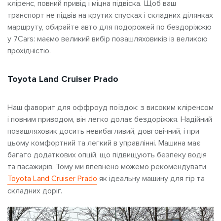
кліренс, повний привід і міцна підвіска. Щоб ваш
транспорт не підвів на крутих спусках і складних ділянках
маршруту, обирайте авто для подорожей по бездоріжжю
у 7Cars: маємо великий вибір позашляховиків із великою
прохідністю.
Toyota Land Cruiser Prado
Наш фаворит для оффроуд поїздок: з високим кліренсом
і повним приводом, він легко долає бездоріжжя. Надійний
позашляховик
досить невибагливий, довговічний, і при
цьому комфортний та легкий в управлінні. Машина має
багато додаткових опцій, що підвищують безпеку водія
та пасажирів. Тому ми впевнено можемо рекомендувати
Toyota Land Cruiser Prado
як ідеальну машину для гір
та
складних доріг.