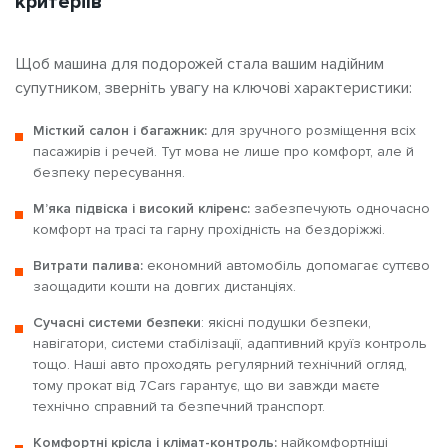
критеріїв
Щоб машина для подорожей стала вашим надійним
супутником, зверніть увагу на ключові характеристики:
Місткий салон і
багажник
:
для зручного розміщення всіх
пасажирів і речей. Тут мова не лише про комфорт, але й
безпеку пересування.
М’яка підвіска і
високий кліренс:
забезпечують одночасно
комфорт на трасі та гарну прохідність на бездоріжжі.
Витрати
палива
:
економний автомобіль
допомагає суттєво
заощадити кошти на довгих дистанціях.
Сучасні системи безпеки
:
якісні подушки безпеки,
навігатори, системи стабілізації, адаптивний круїз контроль
тощо. Наші авто проходять регулярний технічний огляд,
тому прокат від 7Cars гарантує, що ви завжди маєте
технічно справний та безпечний транспорт.
Комфортні крісла і клімат-контроль:
найкомфортніші