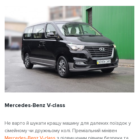
Mercedes-Benz V-class
Не варто й шукати кращу машину для далеких поїздок
у
сімейному чи дружньому колі. Преміальний мінівен
Mercedes-Benz V-class
з підвищеним рівнем безпеки та