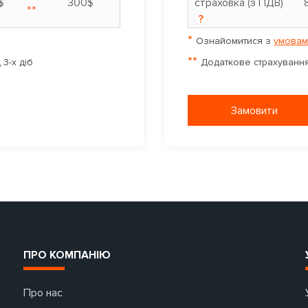
$
300$
страховка (з ПДВ)
**
?
*
Ознайомитися з
умовам
**
3-х діб
Додаткове страхування 
Замовити
ПРО КОМПАНІЮ
Про нас