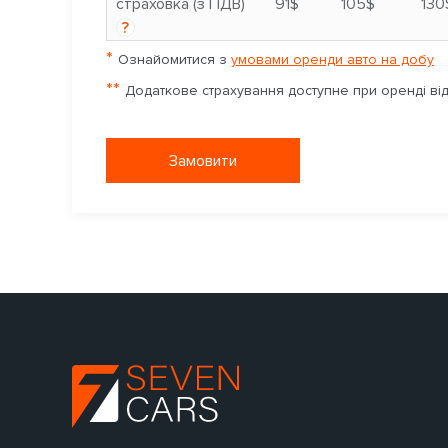
страховка (з ПДВ)
91$
105$
130
?
*
Ознайомитися з
умовами оренди авто на добу
**
Додаткове страхування доступне при оренді від 
Замовити