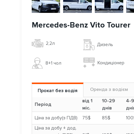
Mercedes-Benz Vito Tourer
2,2л
Дизель
Кондиціонер
8+1 чoл
Оренда з водієм
Прокат без водія
від 1
10-29
4-
Період
міс.
днів
дні
Ціна за добу(з ПДВ)
75$
85$
100
Ціна за добу + дод.