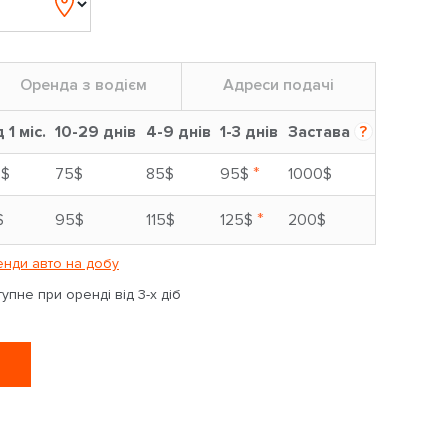
Оренда з водієм
Адреси подачі
д 1 міс.
10-29 днів
4-9 днів
1-3 днів
Застава
?
*
5$
75$
85$
95$
1000$
*
$
95$
115$
125$
200$
нди авто на добу
пне при оренді від 3-х діб