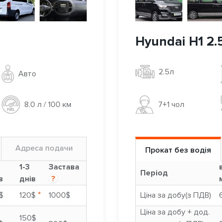
Hyundai H1 2.5
2.5л
Авто
7+1 чoл
8.0 л / 100 км
Адреса подачи
Прокат без водія
9
1-3
Застава
Період
в
днів
?
*
$
120$
1000$
Ціна за добу(з ПДВ)
Ціна за добу + дод.
150$