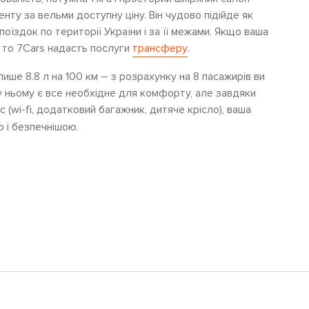
нту за вельми доступну ціну. Він чудово підійде як
поїздок по території України і за її межами. Якщо ваша
 то 7Cars надасть послуги
трансферу
.
 лише 8.8 л на 100 км – з розрахунку на 8 пасажирів ви
 ньому є все необхідне для комфорту, але завдяки
с (wi-fi, додатковий багажник, дитяче крісло), ваша
ю і безпечнішою.