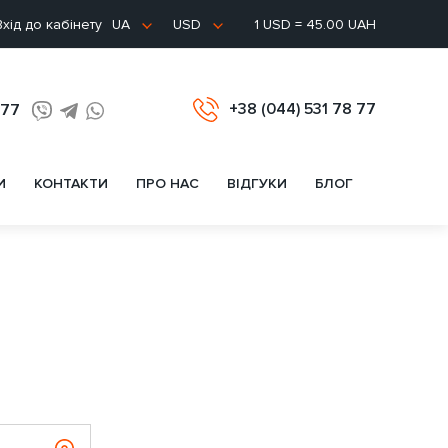
хід до кабінету
1 USD = 45.00 UAH
UA
USD
+38 (044) 531 78 77
 77
И
КОНТАКТИ
ПРО НАС
ВІДГУКИ
БЛОГ