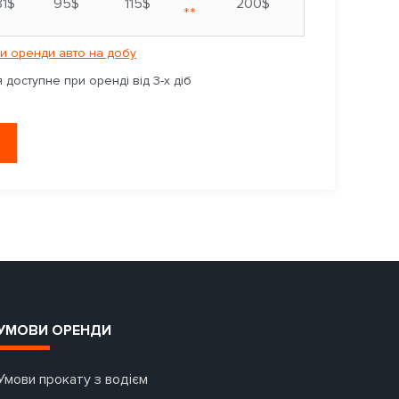
81$
95$
115$
200$
**
и оренди авто на добу
доступне при оренді від 3-х діб
УМОВИ ОРЕНДИ
Умови прокату з водієм