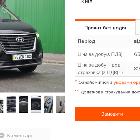
Прокат без водія
Період
ві
Ціна за добу(з ПДВ)
6
Ціна за добу + дод.
81
страховка (з ПДВ)
?
*
Ознайомитися з
умовами оре
**
Додаткове страхування досту
Замовити
Коментарі