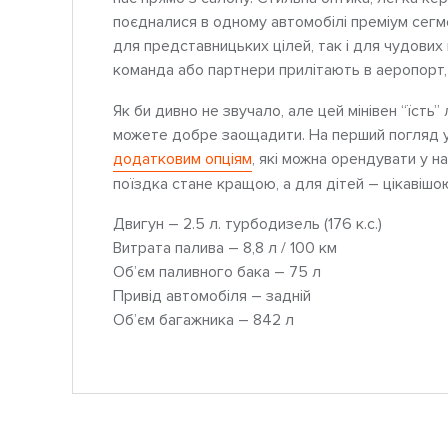
поєдналися в одному автомобілі преміум сегме
для представницьких цілей, так і для чудових 
команда або партнери прилітають в аеропорт,
Як би дивно не звучало, але цей мінівен “їсть”
можете добре заощадити. На перший погляд у
додатковим опціям
, які можна орендувати у на
поїздка стане кращою, а для дітей – цікавішо
Двигун – 2.5 л. турбодизель (176 к.с.)
Витрата палива – 8,8 л / 100 км
Об’єм паливного бака – 75 л
Привід автомобіля – задній
Об’єм багажника – 842 л