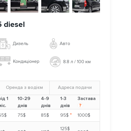
 diesel
Авто
Дизель
Кондиціонер
8.8 л / 100 км
Оренда з водієм
Адреса подачи
від 1
10-29
4-9
1-3
Застава
міс.
днів
днів
днів
?
*
65$
75$
85$
95$
1000$
125$