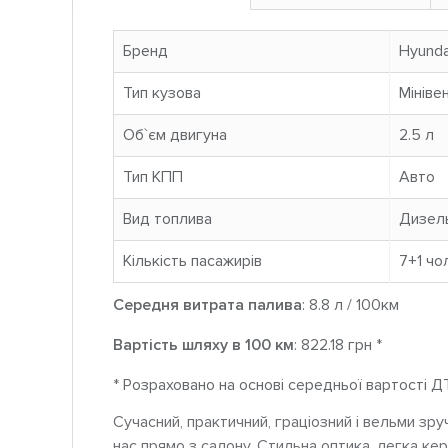
Бренд
Hyunda
Тип кузова
Мініве
Об`єм двигуна
2.5 л
Тип КПП
Авто
Вид топлива
Дизел
Кількість пасажирів
7+1 чo
Середня витрата палива
: 8.8 л / 100км
Вартість шляху в 100 км
: 822.18 грн *
* Розраховано на основі середньої вартості Д
Сучасний, практичний, граціозний і вельми зру
нас прямо з салону. Стильна оптика, легка кер