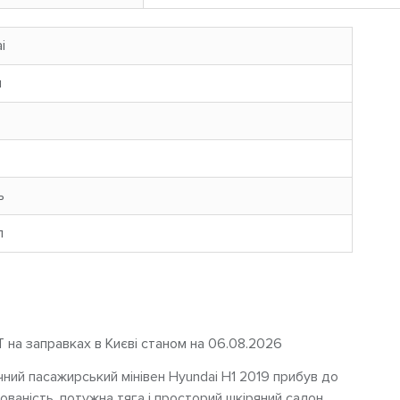
i
н
ь
л
Т на заправках в Києві станом на 06.08.2026
чний пасажирський мінівен Hyundai H1 2019 прибув до
ованість, потужна тяга і просторий шкіряний салон