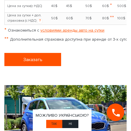
*
Цена за сутки(с НДС)
40$
45$
50$
60$
500$
Цена за сутки + доп.
**
50$
60$
70$
80$
100$
страховка (с НДС)
?
*
Ознакомиться с
условиями аренды авто на сутки
**
Дополнительная страховка доступна при аренде от 3-х суток
Заказать
МОЖЛИВО УКРАЇНСЬКОЮ?
ТАК
НІ