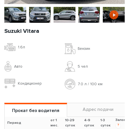
Suzuki Vitara
1.6л
Бензин
Авто
5 чел
Кондиционер
7.0 л / 100 км
Адрес подачи
Прокат без водителя
Залог
от 1
10-29
4-9
1-3
Период
?
мес.
суток
суток
суток